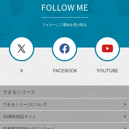
FOLLOW ME
search
format_list_bulleted
検
カ
検
カ
索
テ
メ
ゴ
索
テ
ニ
リ
フォローして通知を受け取る
ゴ
ュ
ー
ー
一
リ
を
覧
閉
を
ー
じ
閉
か
る
じ
る
search
ら
急
X
FACEBOOK
YOUTUBE
探
上
検
昇
索
す
ワ
できるシリーズ
ー
ド
できるシリーズについて
Google
ト
スプレ
ッ
30周年特設サイト
ッドシ
プ
読者限定PDFのダウンロード