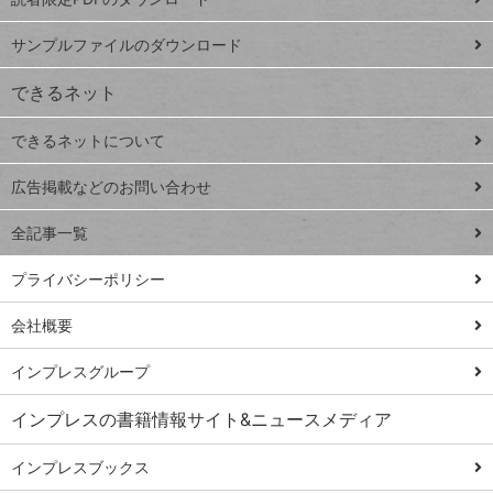
ート
ペ
iPhone
ー
サンプルファイルのダウンロード
VLOOKUP
ジ
できるネット
連載
できるネットについて
Excel Q&A
close
閉じ
トイアンナ流仕
広告掲載などのお問い合わせ
る
事術
全記事一覧
PowerAutomate
ではじめる業務
プライバシーポリシー
の完全自動化
会社概要
AI議事録作成術
Windows 11
インプレスグループ
Q&A
インプレスの書籍情報サイト&ニュースメディア
Teams踏み込み
活用術
インプレスブックス