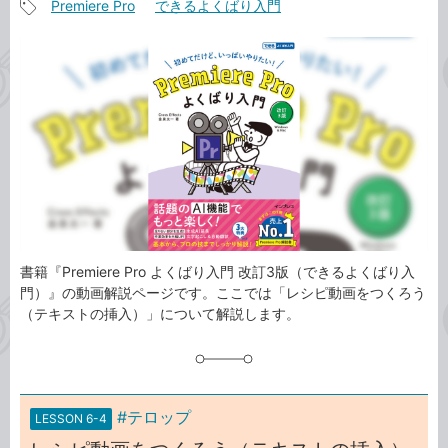
Premiere Pro
できるよくばり入門
事
記
カ
事
テ
タ
ゴ
グ
リ
書籍『Premiere Pro よくばり入門 改訂3版（できるよくばり入
門）』の動画解説ページです。ここでは「レシピ動画をつくろう
（テキストの挿入）」について解説します。
#テロップ
LESSON 6-4