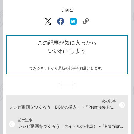
SHARE
記事をシェアする
リ
X（旧
Facebook
は
ン
Twitter）
で
て
ク
で
シ
な
を
シ
ェ
ブ
この記事が気に入ったら
コ
ェ
ア
ッ
いいね！しよう
ピ
ア
ク
ー
マ
ー
ク
できるネットから最新の記事をお届けします。
に
追
加
次の記事
arrow_forward
レシピ動画をつくろう（BGMの挿入） -『Premiere Pro よくばり入門 改訂3版（できるよくばり入門）』動画解説
前の記事
arrow_back
レシピ動画をつくろう（タイトルの作成） -『Premiere Pro よくばり入門 改訂3版（できるよくばり入門）』動画解説