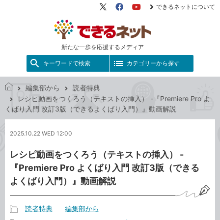
できるネットについて
X（旧
Facebook
YouTube
Twitter）
新たな一歩を応援するメディア
キーワードで検索
カテゴリーから探す
編集部から
読者特典
で
レシピ動画をつくろう（テキストの挿入） -『Premiere Pro よ
き
くばり入門 改訂3版（できるよくばり入門）』動画解説
る
ネ
2025.10.22 WED 12:00
ッ
ト
レシピ動画をつくろう（テキストの挿入） -
『Premiere Pro よくばり入門 改訂3版（できる
よくばり入門）』動画解説
読者特典
編集部から
記