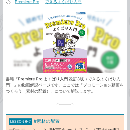
Premiere Pro
できるよくばり入門
事
記
カ
事
テ
タ
ゴ
グ
リ
書籍『Premiere Pro よくばり入門 改訂3版（できるよくばり入
門）』の動画解説ページです。ここでは「プロモーション動画を
つくろう（素材の配置）」について解説します。
#素材の配置
LESSON 6-7