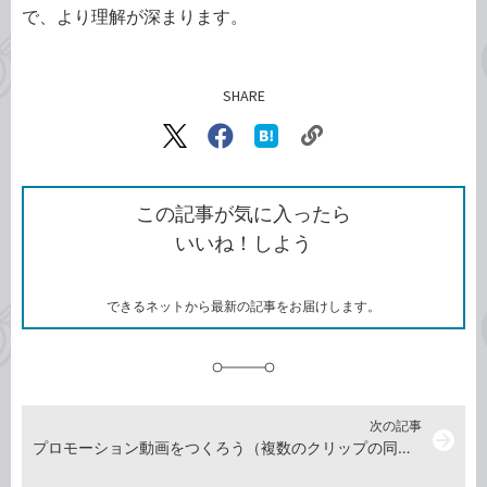
で、より理解が深まります。
SHARE
記事をシェアする
リ
X（旧
Facebook
は
ン
Twitter）
で
て
ク
で
シ
な
を
シ
ェ
ブ
この記事が気に入ったら
コ
ェ
ア
ッ
いいね！しよう
ピ
ア
ク
ー
マ
ー
ク
できるネットから最新の記事をお届けします。
に
追
加
次の記事
arrow_forward
プロモーション動画をつくろう（複数のクリップの同期） -『Premiere Pro よくばり入門 改訂3版（できるよくばり入門）』動画解説