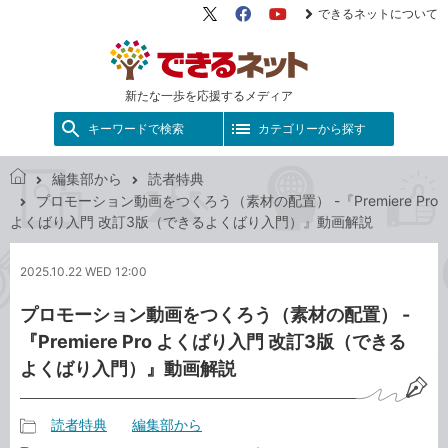
できるネットについて
X（旧
Facebook
YouTube
Twitter）
新たな一歩を応援するメディア
キーワードで検索
カテゴリーから探す
編集部から
読者特典
で
プロモーション動画をつくろう（素材の配置） -『Premiere Pro
き
よくばり入門 改訂3版（できるよくばり入門）』動画解説
る
ネ
2025.10.22 WED 12:00
ッ
ト
プロモーション動画をつくろう（素材の配置） -
『Premiere Pro よくばり入門 改訂3版（できる
よくばり入門）』動画解説
読者特典
編集部から
記