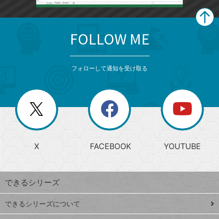
FOLLOW ME
search
format_list_bulleted
検
カ
検
カ
索
テ
メ
ゴ
索
テ
ニ
リ
フォローして通知を受け取る
ゴ
ュ
ー
ー
一
リ
を
覧
閉
を
ー
じ
閉
か
る
じ
る
search
ら
急
X
FACEBOOK
YOUTUBE
探
上
検
昇
索
す
ワ
できるシリーズ
ー
ド
できるシリーズについて
Google
ト