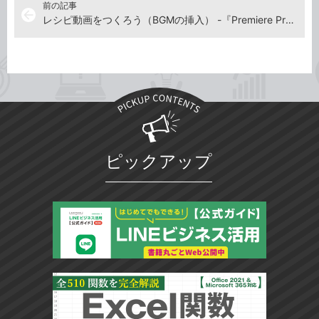
前の記事
arrow_back
レシピ動画をつくろう（BGMの挿入） -『Premiere Pro よくばり入門 改訂3版（できるよくばり入門）』動画解説
ピックアップ