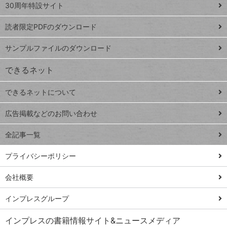
スプレ
ッ
30周年特設サイト
ッドシ
プ
読者限定PDFのダウンロード
ート
ペ
iPhone
ー
サンプルファイルのダウンロード
VLOOKUP
ジ
できるネット
連載
できるネットについて
Excel Q&A
close
閉じ
トイアンナ流仕
広告掲載などのお問い合わせ
る
事術
全記事一覧
PowerAutomate
ではじめる業務
プライバシーポリシー
の完全自動化
会社概要
AI議事録作成術
Windows 11
インプレスグループ
Q&A
インプレスの書籍情報サイト&ニュースメディア