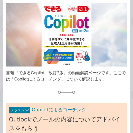
カ
事
テ
タ
ゴ
グ
リ
書籍『できるCopilot 改訂2版』の動画解説ページです。ここで
は「Copilotによるコーチング」について解説します。
Copilotによるコーチング
レッスン52
Outlookでメールの内容についてアドバイ
スをもらう