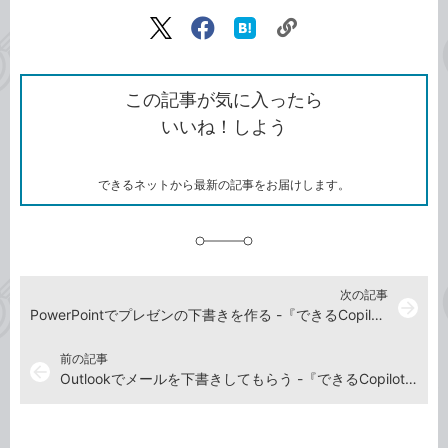
記事をシェアする
リ
X（旧
Facebook
は
ン
Twitter）
で
て
ク
で
シ
な
を
シ
ェ
ブ
この記事が気に入ったら
コ
ェ
ア
ッ
いいね！しよう
ピ
ア
ク
ー
マ
ー
ク
できるネットから最新の記事をお届けします。
に
追
加
次の記事
arrow_forward
PowerPointでプレゼンの下書きを作る -『できるCopilot 改訂2版』動画解説
前の記事
arrow_back
Outlookでメールを下書きしてもらう -『できるCopilot 改訂2版』動画解説