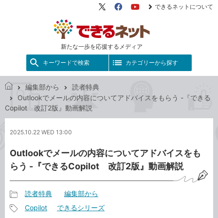
できるネットについて
X（旧
Facebook
YouTube
Twitter）
新たな一歩を応援するメディア
キーワードで検索
カテゴリーから探す
編集部から
読者特典
で
Outlookでメールの内容についてアドバイスをもらう -『できる
き
Copilot 改訂2版』動画解説
る
ネ
2025.10.22 WED 13:00
ッ
ト
Outlookでメールの内容についてアドバイスをも
らう -『できるCopilot 改訂2版』動画解説
読者特典
編集部から
記
Copilot
できるシリーズ
事
記