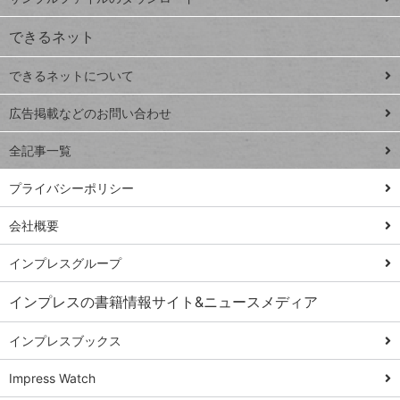
VLOOKUP
ジ
できるネット
連載
できるネットについて
Excel Q&A
close
閉じ
トイアンナ流仕
広告掲載などのお問い合わせ
る
事術
全記事一覧
PowerAutomate
ではじめる業務
プライバシーポリシー
の完全自動化
会社概要
AI議事録作成術
Windows 11
インプレスグループ
Q&A
インプレスの書籍情報サイト&ニュースメディア
Teams踏み込み
活用術
インプレスブックス
Excel講師の仕事
Impress Watch
術