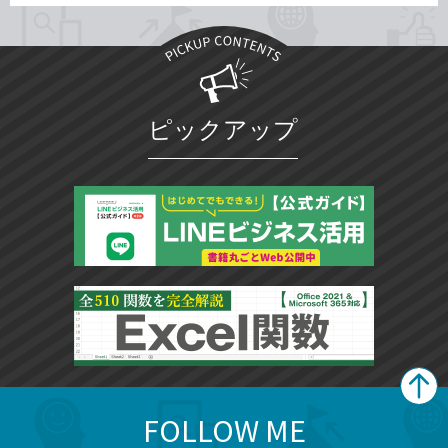
ピックアップ
FOLLOW ME
search
format_list_bulleted
検
カ