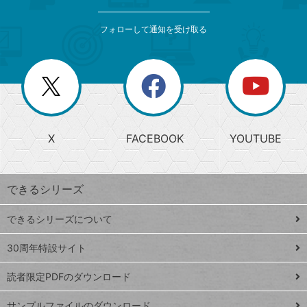
検
カ
索
テ
メ
ゴ
索
テ
ニ
リ
フォローして通知を受け取る
ゴ
ュ
ー
ー
一
リ
を
覧
閉
を
ー
じ
閉
か
る
じ
る
search
ら
急
X
FACEBOOK
YOUTUBE
探
上
検
昇
索
す
ワ
できるシリーズ
ー
ド
できるシリーズについて
Google
ト
スプレ
ッ
30周年特設サイト
ッドシ
プ
読者限定PDFのダウンロード
ート
ペ
iPhone
ー
サンプルファイルのダウンロード