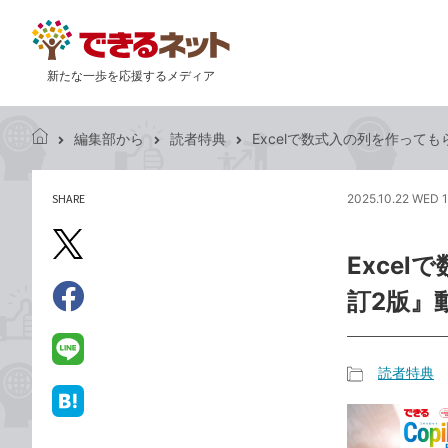
新たな一歩を応援するメディア
編集部から
読者特典
Excelで数式入の列を作ってもら
で
き
る
SHARE
2025.10.22 WED 
記
ネ
事
ッ
を
X（旧
ト
Excel
シ
Twitter）
ェ
訂2版』
で
ア
Facebook
す
シ
で
る
ェ
シ
LINE
読者特典
ア
ェ
で
記
ア
送
は
事
る
て
カ