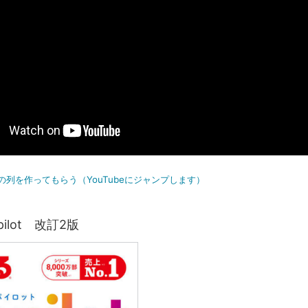
入の列を作ってもらう（YouTubeにジャンプします）
ilot 改訂2版