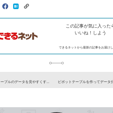
リ
X（旧
Facebook
は
ェアする
ン
witter）
で
て
ク
で
シ
な
を
シ
ェ
ブ
この記事が気に入った
コ
ェ
ア
ッ
ピ
ア
ク
いいね！しよう
ー
マ
ー
ク
できるネットから最新の記事をお届け
に
追
加
Excelでテーブルのデータを見やすくする -『できるCopilot 改訂2版』動画解説