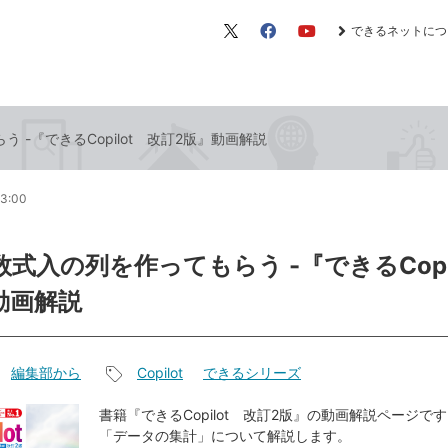
できるネットにつ
X（旧
Facebook
YouTube
Twitter）
う -『できるCopilot 改訂2版』動画解説
13:00
で数式入の列を作ってもらう -『できるCopi
動画解説
編集部から
Copilot
できるシリーズ
記
事
書籍『できるCopilot 改訂2版』の動画解説ページで
「データの集計」について解説します。
タ