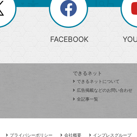
search
検
索
FACEBOOK
YO
できるネット
できるネットについて
広告掲載などのお問い合わせ
全記事一覧
プライバシーポリシー
会社概要
インプレスグループ