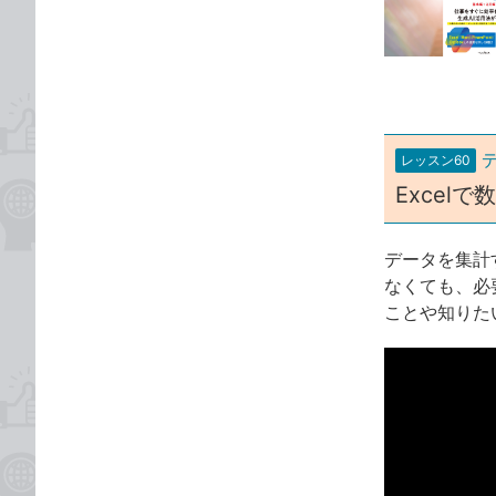
な
テ
ブ
ゴ
ッ
リ
ク
マ
ー
レッスン60
ク
Excel
に
追
加
データを集計す
なくても、必
ことや知りた