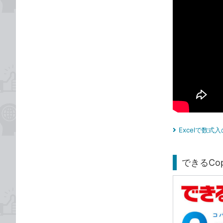
Excelで数式
できるCop