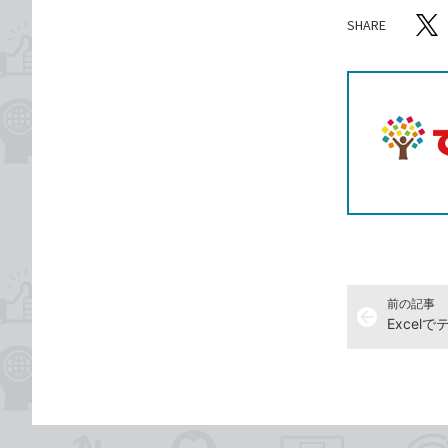
SHARE
記事をシ
T
前の記事
arrow_back