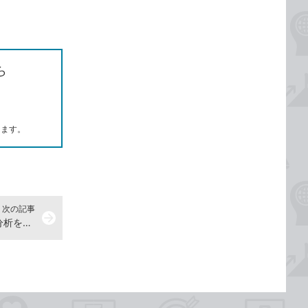
ら
します。
次の記事
arrow_forward
ピボットテーブルを作ってデータ分析をする -『できるCopilot 改訂2版』動画解説