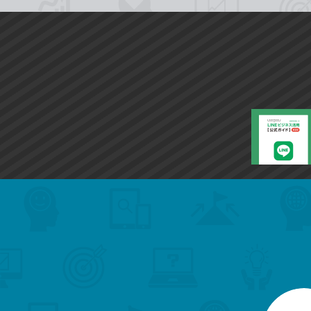
search
format_list_bulleted
検
カ
検
カ
索
テ
メ
ゴ
索
テ
ニ
リ
ュ
ー
ゴ
ー
一
を
覧
リ
閉
を