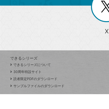
じ
閉
ー
る
じ
る
か
ら
急上昇ワード
X
探
Googleスプレッドシート
iPhone
VLOOKUP
す
できるシリーズ
close
できるシリーズについて
閉
ト
じ
ッ
30周年特設サイト
る
プ
読者限定PDFのダウンロード
ペ
サンプルファイルのダウンロード
ー
ジ