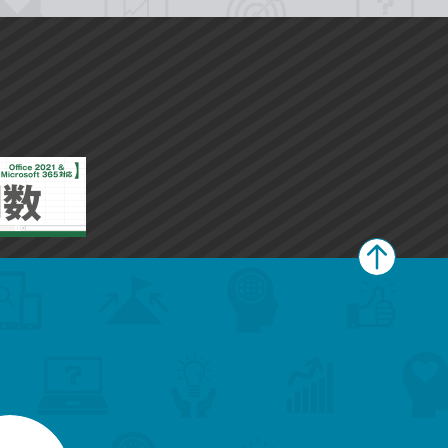
ペ
ー
ジ
上
部
へ