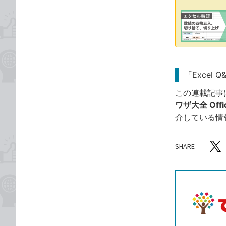
「Excel 
この連載記事
ワザ大全 Offic
介している情
SHARE
記事をシ
T