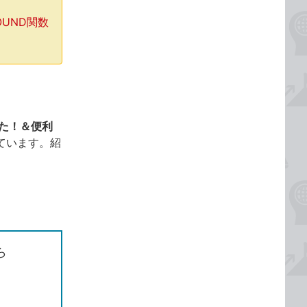
OUND関数
った！＆便利
ています。紹
ら