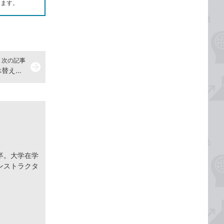
します。
次の記事
arrow_forward
【Excel Q&A】表の一部だけを並べ替えられる？
卒。大学在学
ンストラクタ