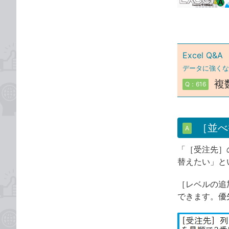
ゴ
な
リ
ブ
ッ
ク
Excel Q&A
マ
ー
データに強くな
ク
複
Q：616
に
追
加
［並べ
A
「［受注先］
替えたい」と
［レベルの追
できます。優