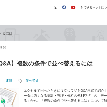
できるネットにつ
X（旧
Facebook
YouTube
Twitter）
替えるには
05:50
el Q&A】複数の条件で並べ替えるには
連載
並べ替え
記
事
エクセルで困ったときに役立つワザをQ&A形式で紹介！
ータに強くなる集計・整理・分析の便利ワザ」の「デ
タ
る」から、「複数の条件で並べ替えるには」について
グ