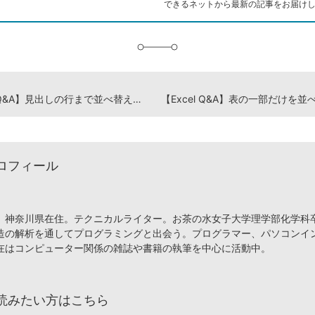
できるネットから最新の記事をお届け
に
追
加
【Excel Q&A】見出しの行まで並べ替えられてしまう
ロフィール
、神奈川県在住。テクニカルライター。お茶の水女子大学理学部化学科
造の解析を通してプログラミングと出会う。プログラマー、パソコンイ
在はコンピューター関係の雑誌や書籍の執筆を中心に活動中。
読みたい方はこちら