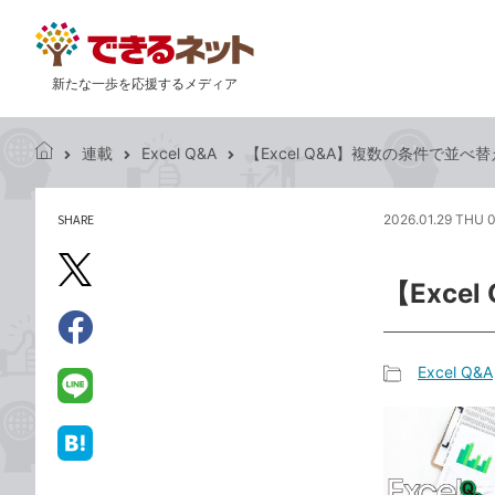
新たな一歩を応援するメディア
連載
Excel Q&A
【Excel Q&A】複数の条件で並べ
で
き
る
SHARE
2026.01.29 THU 
記
ネ
事
ッ
を
X（旧
ト
【Exc
シ
Twitter）
ェ
で
ア
Facebook
す
シ
で
Excel Q&A
る
ェ
記
シ
LINE
ア
事
ェ
で
カ
ア
送
は
テ
る
て