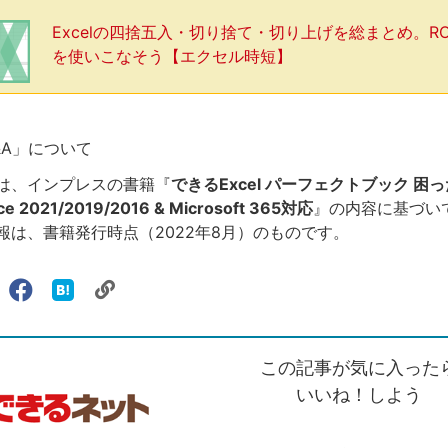
Excelの四捨五入・切り捨て・切り上げを総まとめ。R
を使いこなそう【エクセル時短】
Q&A」について
は、インプレスの書籍『
できるExcel パーフェクトブック 困
e 2021/2019/2016 & Microsoft 365対応
』の内容に基づい
報は、書籍発行時点（2022年8月）のものです。
リ
X（旧
Facebook
は
ェアする
ン
witter）
で
て
ク
で
シ
な
を
シ
ェ
ブ
この記事が気に入った
コ
ェ
ア
ッ
ピ
ア
ク
いいね！しよう
ー
マ
ー
ク