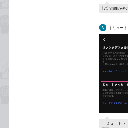
設定画面が表
3
［ミュート
［ミュートメ