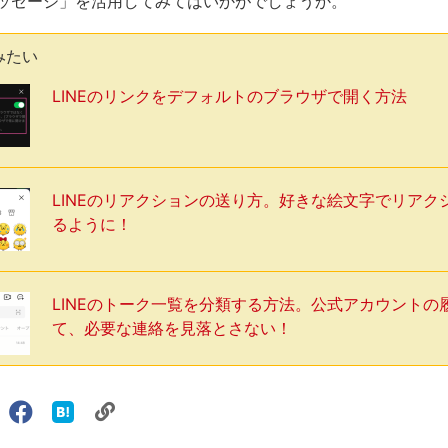
ッセージ」を活用してみてはいかがでしょうか。
みたい
LINEのリンクをデフォルトのブラウザで開く方法
LINEのリアクションの送り方。好きな絵文字でリアク
るように！
LINEのトーク一覧を分類する方法。公式アカウントの
て、必要な連絡を見落とさない！
リ
X（旧
Facebook
は
ェアする
ン
witter）
で
て