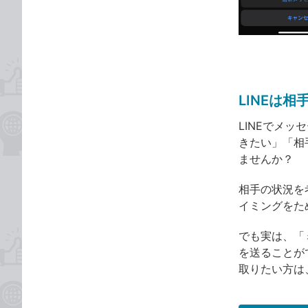
な
テ
ブ
ゴ
ッ
リ
ク
マ
ー
LINEは
ク
に
LINEでメ
追
きたい」「相
加
ませんか？
相手の状況を
イミングをた
でも実は、「
を送ることが
取りたい方は