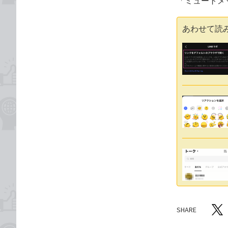
「ミュートメ
あわせて読
SHARE
記事をシ
T