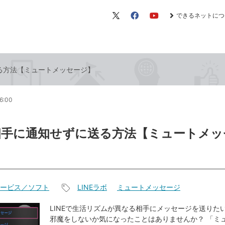
できるネットにつ
X（旧
Facebook
YouTube
Twitter）
送る方法【ミュートメッセージ】
6:00
を相手に通知せずに送る方法【ミュートメッ
ービス／ソフト
LINEラボ
ミュートメッセージ
記
事
LINEで生活リズムが異なる相手にメッセージを送りた
邪魔をしないか気になったことはありませんか？ 「ミ
タ