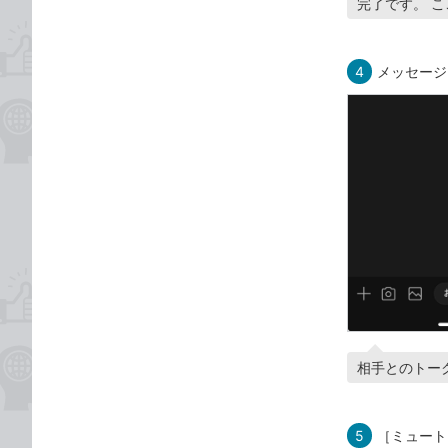
完了です。 
4
メッセージ
相手とのトー
5
［ミュート