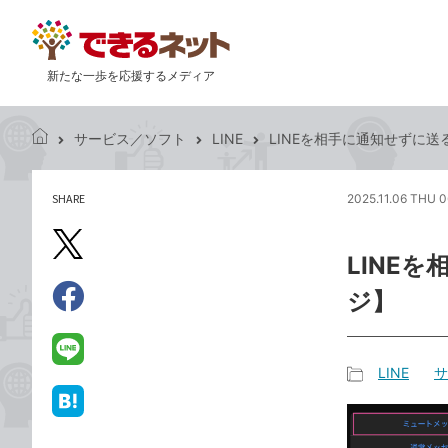
新たな一歩を応援するメディア
サービス／ソフト
LINE
LINEを相手に通知せずに
で
き
る
SHARE
2025.11.06 THU 0
記
ネ
事
ッ
を
X（旧
ト
LINE
シ
Twitter）
ェ
ジ】
で
ア
Facebook
す
シ
で
る
ェ
シ
LINE
LINE
サ
ア
ェ
で
記
ア
送
は
事
る
て
カ