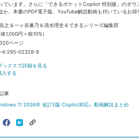
っています。さらに「できるポケットCopilot 特別版」のダ
ほか、本書のPDF電子版、YouTube解説動画も付いているお
岳之＆一ヶ谷兼乃＆清水理史＆できるシリーズ編集部
本体1,000円＋税10%）
320ページ
-4-295-02328-9
ブックスで詳細を見る
で購入する
記事
dows 11 2026年 改訂5版 Copilot対応』動画解説まとめ
リ
X（旧
Facebook
は
ェアする
ン
witter）
で
て
ク
で
シ
な