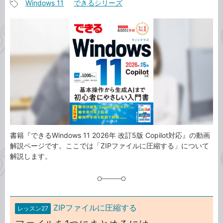
Windows 11
できるシリーズ
事
記
カ
事
テ
タ
ゴ
グ
リ
書籍『できるWindows 11 2026年 改訂5版 Copilot対応』の動画
解説ページです。ここでは「ZIPファイルに圧縮する」について
解説します。
ZIPファイルに圧縮する
レッスン27