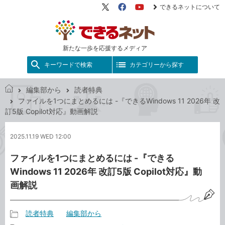
できるネットについて
X（旧
Facebook
YouTube
Twitter）
新たな一歩を応援するメディア
キーワードで検索
カテゴリーから探す
編集部から
読者特典
で
ファイルを1つにまとめるには -『できるWindows 11 2026年 改
き
訂5版 Copilot対応』動画解説
る
ネ
2025.11.19 WED 12:00
ッ
ト
ファイルを1つにまとめるには -『できる
Windows 11 2026年 改訂5版 Copilot対応』動
画解説
読者特典
編集部から
記