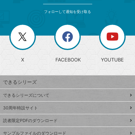
検
カ
索
テ
メ
ゴ
索
テ
ニ
リ
フォローして通知を受け取る
ゴ
ュ
ー
ー
一
リ
を
覧
閉
を
ー
じ
閉
か
る
じ
る
search
ら
急
X
FACEBOOK
YOUTUBE
探
上
検
昇
索
す
ワ
できるシリーズ
ー
ド
できるシリーズについて
Google
ト
スプレ
ッ
30周年特設サイト
ッドシ
プ
読者限定PDFのダウンロード
ート
ペ
iPhone
ー
サンプルファイルのダウンロード