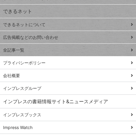
VLOOKUP
ジ
できるネット
連載
できるネットについて
Excel Q&A
close
閉じ
トイアンナ流仕
広告掲載などのお問い合わせ
る
事術
全記事一覧
PowerAutomate
ではじめる業務
プライバシーポリシー
の完全自動化
会社概要
AI議事録作成術
Windows 11
インプレスグループ
Q&A
インプレスの書籍情報サイト&ニュースメディア
Teams踏み込み
活用術
インプレスブックス
Excel講師の仕事
Impress Watch
術