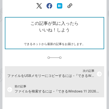
記事をシェアする
リ
X（旧
Facebook
は
ン
Twitter）
で
て
ク
で
シ
な
を
シ
ェ
ブ
この記事が気に入ったら
コ
ェ
ア
ッ
いいね！しよう
ピ
ア
ク
ー
マ
ー
ク
できるネットから最新の記事をお届けします。
に
追
加
次の記事
arrow_forward
ファイルをUSBメモリーにコピーするには -『できるWindows 11 2026年 改訂5版 Copilot対応』動画解説
前の記事
arrow_back
ファイルを検索するには -『できるWindows 11 2026年 改訂5版 Copilot対応』動画解説