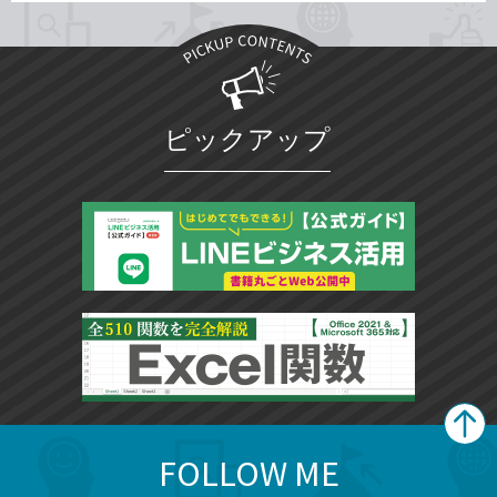
ピックアップ
FOLLOW ME
search
format_list_bulleted
検
カ