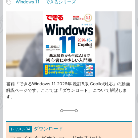
Windows 11
できるシリーズ
事
記
カ
事
テ
タ
ゴ
グ
リ
書籍『できるWindows 11 2026年 改訂5版 Copilot対応』の動画
解説ページです。ここでは「ダウンロード」について解説しま
す。
ダウンロード
レッスン34