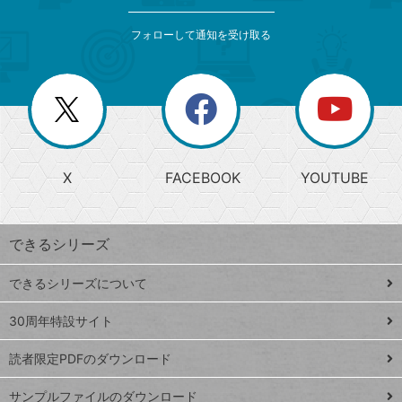
検
カ
索
テ
メ
ゴ
索
テ
ニ
リ
フォローして通知を受け取る
ゴ
ュ
ー
ー
一
リ
を
覧
閉
を
ー
じ
閉
か
る
じ
る
search
ら
急
X
FACEBOOK
YOUTUBE
探
上
検
昇
索
す
ワ
できるシリーズ
ー
ド
できるシリーズについて
Google
ト
スプレ
ッ
30周年特設サイト
ッドシ
プ
読者限定PDFのダウンロード
ート
ペ
iPhone
ー
サンプルファイルのダウンロード