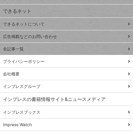
VLOOKUP
ジ
できるネット
連載
できるネットについて
Excel Q&A
close
閉じ
トイアンナ流仕
広告掲載などのお問い合わせ
る
事術
全記事一覧
PowerAutomate
ではじめる業務
プライバシーポリシー
の完全自動化
会社概要
AI議事録作成術
Windows 11
インプレスグループ
Q&A
インプレスの書籍情報サイト&ニュースメディア
Teams踏み込み
活用術
インプレスブックス
Excel講師の仕事
Impress Watch
術