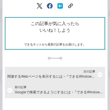
記事をシェアする
リ
X（旧
Facebook
は
ン
Twitter）
で
て
ク
で
シ
な
を
シ
ェ
ブ
この記事が気に入ったら
コ
ェ
ア
ッ
いいね！しよう
ピ
ア
ク
ー
マ
ー
ク
できるネットから最新の記事をお届けします。
に
追
加
次の記事
arrow_forward
関連するWebページを表示するには -『できるWindows 11 2026年 改訂5版 Copilot対応』動画解説
前の記事
arrow_back
Googleで検索できるようにするには -『できるWindows 11 2026年 改訂5版 Copilot対応』動画解説