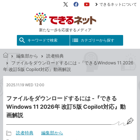
できるネットについて
X（旧
Facebook
YouTube
Twitter）
新たな一歩を応援するメディア
キーワードで検索
カテゴリーから探す
編集部から
読者特典
で
ファイルをダウンロードするには -『できるWindows 11 2026
き
年 改訂5版 Copilot対応』動画解説
る
ネ
2025.11.19 WED 12:00
ッ
ト
ファイルをダウンロードするには -『できる
Windows 11 2026年 改訂5版 Copilot対応』動
画解説
読者特典
編集部から
記