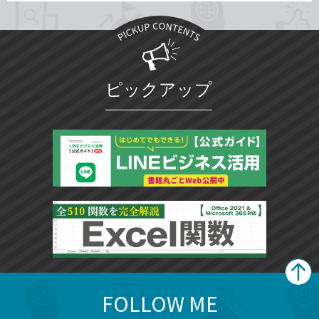
ピックアップ
FOLLOW ME
search
format_list_bulleted
検
カ