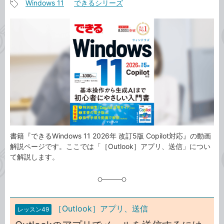
Windows 11
できるシリーズ
事
記
カ
事
テ
タ
ゴ
グ
リ
書籍『できるWindows 11 2026年 改訂5版 Copilot対応』の動画
解説ページです。ここでは「［Outlook］アプリ、送信」につい
て解説します。
［Outlook］アプリ、送信
レッスン49