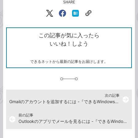
SHARE
記事をシェアする
リ
X（旧
Facebook
は
ン
Twitter）
で
て
ク
で
シ
な
を
シ
ェ
ブ
この記事が気に入ったら
コ
ェ
ア
ッ
いいね！しよう
ピ
ア
ク
ー
マ
ー
ク
できるネットから最新の記事をお届けします。
に
追
加
次の記事
arrow_forward
Gmailのアカウントを追加するには -『できるWindows 11 2026年 改訂5版 Copilot対応』動画解説
前の記事
arrow_back
Outlookのアプリでメールを見るには -『できるWindows 11 2026年 改訂5版 Copilot対応』動画解説