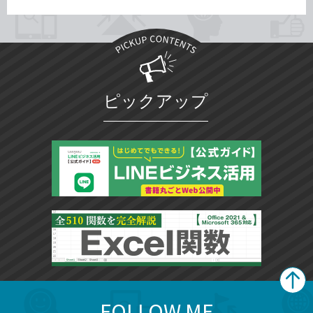
ピックアップ
FOLLOW ME
search
format_list_bulleted