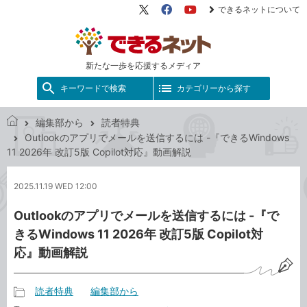
できるネットについて
X（旧
Facebook
YouTube
Twitter）
新たな一歩を応援するメディア
キーワードで検索
カテゴリーから探す
編集部から
読者特典
で
Outlookのアプリでメールを送信するには -『できるWindows
き
11 2026年 改訂5版 Copilot対応』動画解説
る
ネ
2025.11.19 WED 12:00
ッ
ト
Outlookのアプリでメールを送信するには -『で
きるWindows 11 2026年 改訂5版 Copilot対
応』動画解説
読者特典
編集部から
記