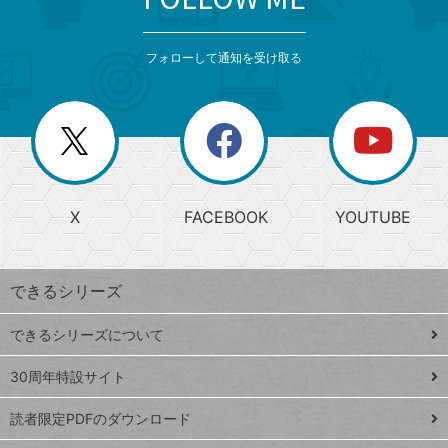
検
カ
検
カ
索
テ
メ
ゴ
索
テ
ニ
リ
フォローして通知を受け取る
ゴ
ュ
ー
ー
一
リ
を
覧
閉
を
ー
じ
閉
か
る
じ
る
search
ら
急
X
FACEBOOK
YOUTUBE
探
上
検
昇
索
す
ワ
できるシリーズ
ー
ド
できるシリーズについて
Google
ト
スプレ
ッ
30周年特設サイト
ッドシ
プ
読者限定PDFのダウンロード
ート
ペ
iPhone