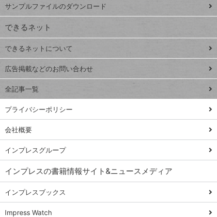
ー
サンプルファイルのダウンロード
VLOOKUP
ジ
できるネット
連載
できるネットについて
Excel Q&A
close
閉じ
トイアンナ流仕
広告掲載などのお問い合わせ
る
事術
全記事一覧
PowerAutomate
ではじめる業務
プライバシーポリシー
の完全自動化
会社概要
AI議事録作成術
Windows 11
インプレスグループ
Q&A
インプレスの書籍情報サイト&ニュースメディア
Teams踏み込み
活用術
インプレスブックス
Excel講師の仕事
Impress Watch
術