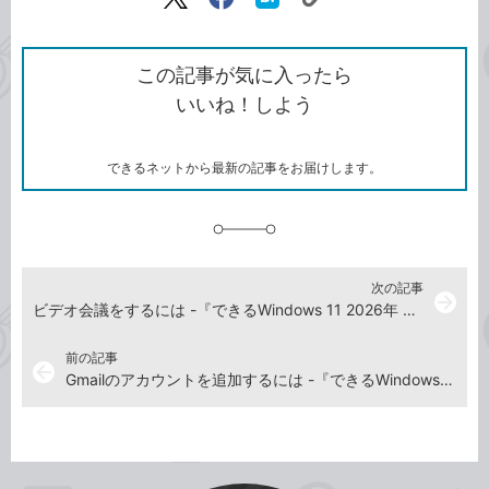
リ
X（旧
Facebook
は
ン
Twitter）
で
て
ク
で
シ
な
を
シ
ェ
ブ
この記事が気に入ったら
コ
ェ
ア
ッ
いいね！しよう
ピ
ア
ク
ー
マ
ー
ク
できるネットから最新の記事をお届けします。
に
追
加
次の記事
arrow_forward
ビデオ会議をするには -『できるWindows 11 2026年 改訂5版 Copilot対応』動画解説
前の記事
arrow_back
Gmailのアカウントを追加するには -『できるWindows 11 2026年 改訂5版 Copilot対応』動画解説