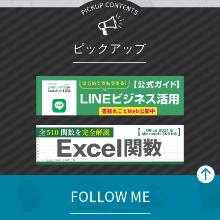
ピックアップ
FOLLOW ME
search
format_list_bulleted
検
カ
検
カ
索
テ
メ
ゴ