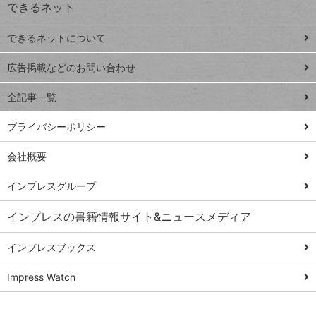
できるネット
連載
できるネットについて
Excel Q&A
close
閉じ
トイアンナ流仕
広告掲載などのお問い合わせ
る
事術
全記事一覧
PowerAutomate
ではじめる業務
プライバシーポリシー
の完全自動化
会社概要
AI議事録作成術
Windows 11
インプレスグループ
Q&A
インプレスの書籍情報サイト&ニュースメディア
Teams踏み込み
活用術
インプレスブックス
Excel講師の仕事
Impress Watch
術
エクセル時短