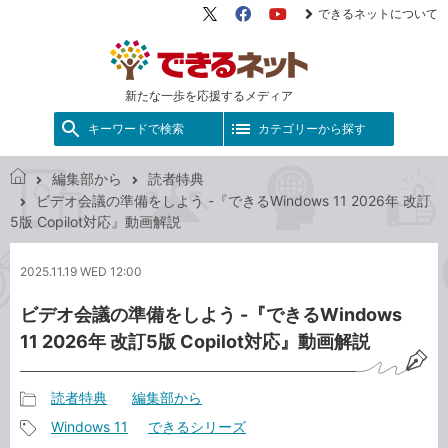
できるネットについて
X（旧
Facebook
YouTube
Twitter）
新たな一歩を応援するメディア
キーワードで検索
カテゴリーから探す
編集部から
読者特典
で
ビデオ会議の準備をしよう -『できるWindows 11 2026年 改訂
き
5版 Copilot対応』動画解説
る
ネ
2025.11.19 WED 12:00
ッ
ト
ビデオ会議の準備をしよう -『できるWindows
11 2026年 改訂5版 Copilot対応』動画解説
読者特典
編集部から
記
Windows 11
できるシリーズ
事
記