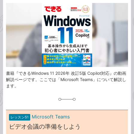
カ
事
テ
タ
ゴ
グ
リ
書籍『できるWindows 11 2026年 改訂5版 Copilot対応』の動画
解説ページです。ここでは「Microsoft Teams」について解説し
ます。
Microsoft Teams
レッスン51
ビデオ会議の準備をしよう