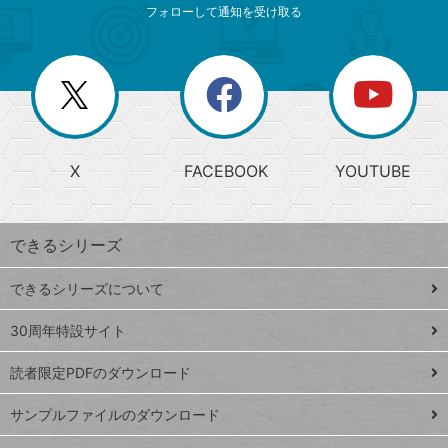
索
テ
ニ
リ
フォローして通知を受け取る
ゴ
ュ
ー
ー
一
リ
を
覧
閉
を
ー
じ
閉
か
る
じ
る
search
ら
急
X
FACEBOOK
YOUTUBE
探
上
検
昇
索
す
ワ
できるシリーズ
ー
ド
できるシリーズについて
Google
ト
スプレ
ッ
30周年特設サイト
ッドシ
プ
読者限定PDFのダウンロード
ート
ペ
iPhone
ー
サンプルファイルのダウンロード
VLOOKUP
ジ