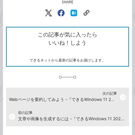
SHARE
記事をシェアする
リ
X（旧
Facebook
は
ン
Twitter）
で
て
ク
で
シ
な
を
シ
ェ
ブ
この記事が気に入ったら
コ
ェ
ア
ッ
いいね！しよう
ピ
ア
ク
ー
マ
ー
ク
できるネットから最新の記事をお届けします。
に
追
加
次の記事
arrow_forward
Webページを要約してみよう -『できるWindows 11 2026年 改訂5版 Copilot対応』動画解説
前の記事
arrow_back
文章や画像を生成するには -『できるWindows 11 2026年 改訂5版 Copilot対応』動画解説