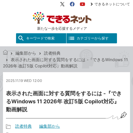
できるネットについて
X（旧
Facebook
YouTube
Twitter）
新たな一歩を応援するメディア
キーワードで検索
カテゴリーから探す
編集部から
読者特典
で
表示された画面に対する質問をするには -『できるWindows 11
き
2026年 改訂5版 Copilot対応』動画解説
る
ネ
2025.11.19 WED 12:00
ッ
ト
表示された画面に対する質問をするには -『でき
るWindows 11 2026年 改訂5版 Copilot対応』
動画解説
読者特典
編集部から
記