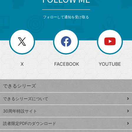
検
カ
検
カ
索
テ
メ
ゴ
索
テ
ニ
リ
フォローして通知を受け取る
ゴ
ュ
ー
ー
一
リ
を
覧
閉
を
ー
じ
閉
か
る
じ
る
search
ら
急
X
FACEBOOK
YOUTUBE
探
上
検
昇
索
す
ワ
できるシリーズ
ー
ド
できるシリーズについて
Google
ト
スプレ
ッ
30周年特設サイト
ッドシ
プ
読者限定PDFのダウンロード
ート
ペ
iPhone