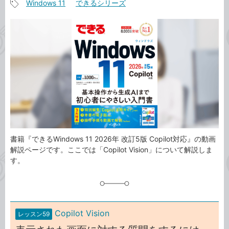
Windows 11
できるシリーズ
事
記
カ
事
テ
タ
ゴ
グ
リ
書籍『できるWindows 11 2026年 改訂5版 Copilot対応』の動画
解説ページです。ここでは「Copilot Vision」について解説しま
す。
Copilot Vision
レッスン59