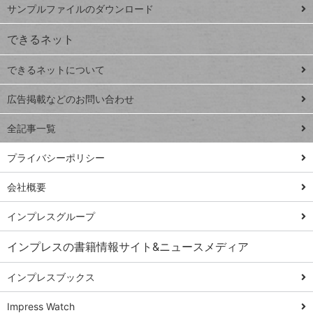
ー
サンプルファイルのダウンロード
VLOOKUP
ジ
できるネット
連載
できるネットについて
Excel Q&A
close
閉じ
トイアンナ流仕
広告掲載などのお問い合わせ
る
事術
全記事一覧
PowerAutomate
ではじめる業務
プライバシーポリシー
の完全自動化
会社概要
AI議事録作成術
Windows 11
インプレスグループ
Q&A
インプレスの書籍情報サイト&ニュースメディア
Teams踏み込み
活用術
インプレスブックス
Excel講師の仕事
Impress Watch
術