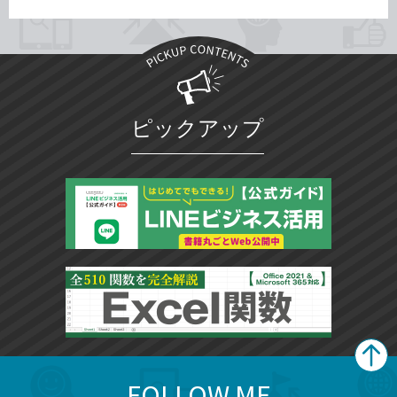
ピックアップ
FOLLOW ME
search
format_list_bulleted