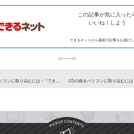
ク
で
シ
な
を
シ
ェ
ブ
この記事が気に入った
コ
ェ
ア
ッ
ピ
ア
ク
いいね！しよう
ー
マ
ー
ク
できるネットから最新の記事をお届け
に
追
加
写真をパソコンに取り込むには -『できるWindows 11 2026年 改訂5版 Copilot対応』動画解説