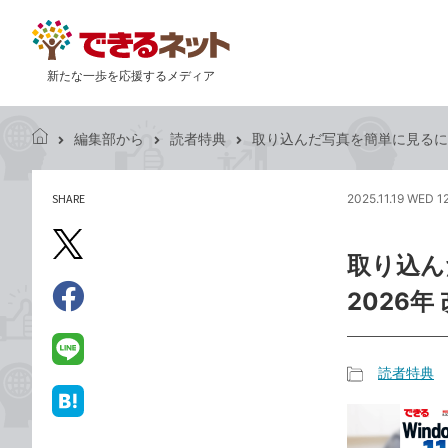
新たな一歩を応援するメディア
編集部から
読者特典
取り込んだ写真を簡単に見るには -『
で
き
る
SHARE
2025.11.19 WED 1
記
ネ
事
ッ
を
X（旧
ト
取り込んだ
シ
Twitter）
ェ
2026年
で
ア
Facebook
す
シ
で
る
ェ
シ
LINE
読者特典
ア
ェ
で
記
ア
送
は
事
る
て
カ