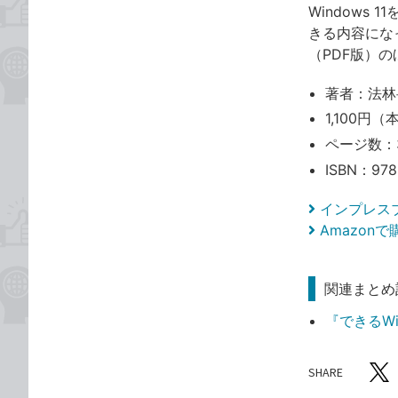
Windows
きる内容にな
（PDF版）の
著者：法林
1,100円（
ページ数：
ISBN：978
インプレス
Amazon
関連まとめ
『できるWin
SHARE
記事をシ
T