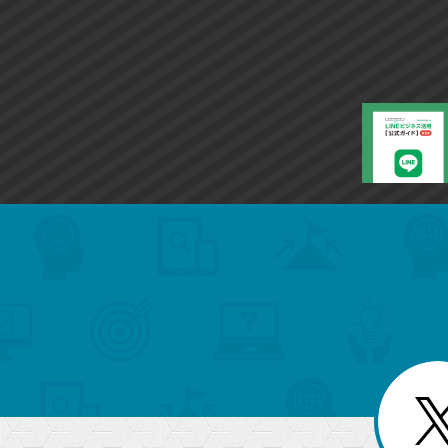
search
format_list_bulleted
検
カ
検
カ
索
テ
メ
ゴ
索
テ
ニ
リ
ュ
ー
ゴ
ー
一
を
覧
リ
閉
を
じ
閉
ー
る
じ
る