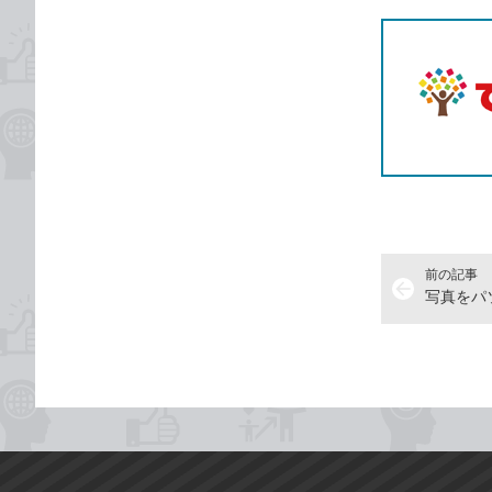
前の記事
arrow_back