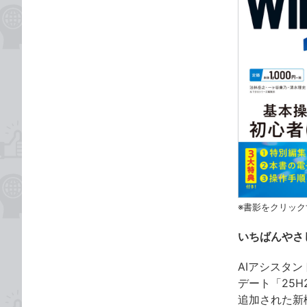
※書影をクリック
いちばんやさし
AIアシスタン
デート「25H
追加された新機