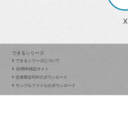
か
ら
急上昇ワード
X
探
Googleスプレッドシート
iPhone
VLOOKUP
す
できるシリーズ
close
できるシリーズについて
閉
ト
じ
ッ
30周年特設サイト
る
プ
読者限定PDFのダウンロード
ペ
サンプルファイルのダウンロード
ー
ジ
連載
Excel Q&A