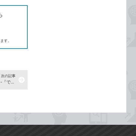
ら
します。
次の記事
arrow_forward
CDの曲をパソコンに取り込むには -『できるWindows 11 2026年 改訂5版 Copilot対応』動画解説