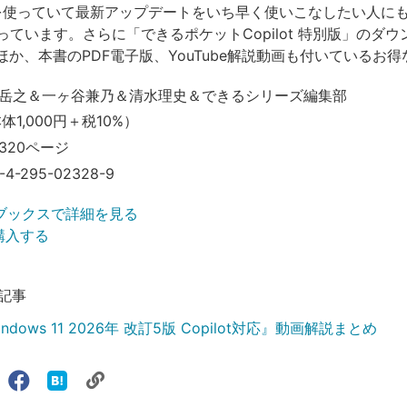
 11を使っていて最新アップデートをいち早く使いこなしたい人に
っています。さらに「できるポケットCopilot 特別版」のダ
ほか、本書のPDF電子版、YouTube解説動画も付いているお
岳之＆一ヶ谷兼乃＆清水理史＆できるシリーズ編集部
本体1,000円＋税10%）
320ページ
-4-295-02328-9
ブックスで詳細を見る
で購入する
記事
dows 11 2026年 改訂5版 Copilot対応』動画解説まとめ
リ
X（旧
Facebook
は
ェアする
ン
witter）
で
て