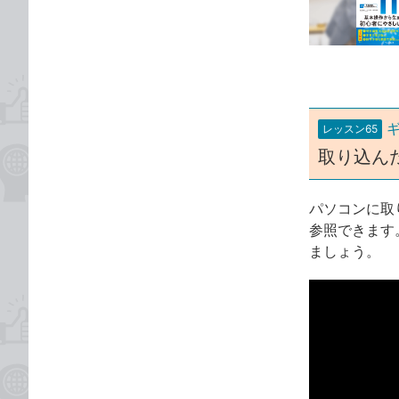
な
テ
ブ
ゴ
ッ
リ
ク
マ
ー
レッスン65
ク
取り込ん
に
追
加
パソコンに取
参照できます
ましょう。