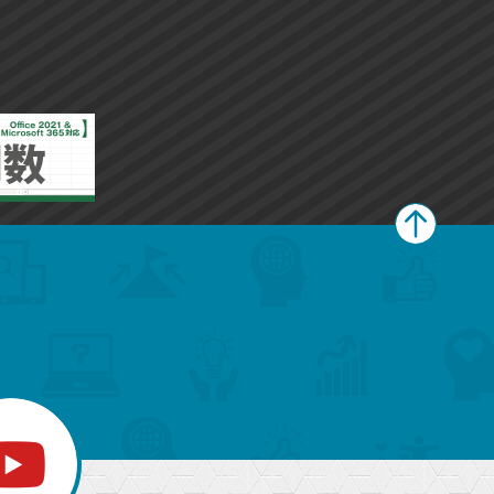
ペ
ー
ジ
上
部
へ