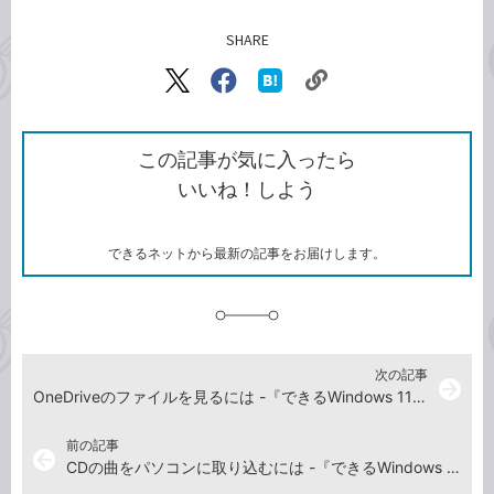
SHARE
記事をシェアする
リ
X（旧
Facebook
は
ン
Twitter）
で
て
ク
で
シ
な
を
シ
ェ
ブ
この記事が気に入ったら
コ
ェ
ア
ッ
いいね！しよう
ピ
ア
ク
ー
マ
ー
ク
できるネットから最新の記事をお届けします。
に
追
加
次の記事
arrow_forward
OneDriveのファイルを見るには -『できるWindows 11 2026年 改訂5版 Copilot対応』動画解説
前の記事
arrow_back
CDの曲をパソコンに取り込むには -『できるWindows 11 2026年 改訂5版 Copilot対応』動画解説