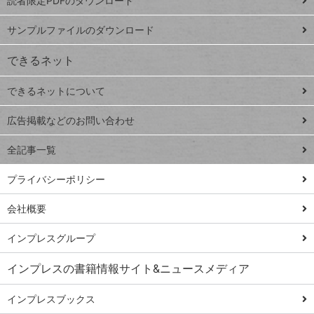
読者限定PDFのダウンロード
ート
ペ
iPhone
ー
サンプルファイルのダウンロード
VLOOKUP
ジ
できるネット
連載
できるネットについて
Excel Q&A
close
閉じ
トイアンナ流仕
広告掲載などのお問い合わせ
る
事術
全記事一覧
PowerAutomate
ではじめる業務
プライバシーポリシー
の完全自動化
会社概要
AI議事録作成術
Windows 11
インプレスグループ
Q&A
インプレスの書籍情報サイト&ニュースメディア
Teams踏み込み
活用術
インプレスブックス