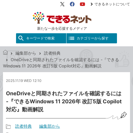
できるネットについて
X（旧
Facebook
YouTube
Twitter）
新たな一歩を応援するメディア
キーワードで検索
カテゴリーから探す
編集部から
読者特典
で
OneDriveと同期されたファイルを確認するには -『できる
き
Windows 11 2026年 改訂5版 Copilot対応』動画解説
る
ネ
2025.11.19 WED 12:10
ッ
ト
OneDriveと同期されたファイルを確認するには
-『できるWindows 11 2026年 改訂5版 Copilot
対応』動画解説
読者特典
編集部から
記