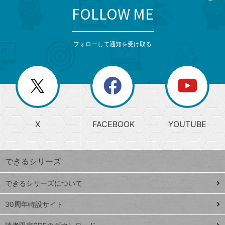
FOLLOW ME
search
format_list_bulleted
検
カ
検
カ
索
テ
メ
ゴ
索
テ
ニ
リ
フォローして通知を受け取る
ゴ
ュ
ー
ー
一
リ
を
覧
閉
を
ー
じ
閉
か
る
じ
る
search
ら
急
X
FACEBOOK
YOUTUBE
探
上
検
昇
索
す
ワ
できるシリーズ
ー
ド
できるシリーズについて
Google
ト
スプレ
ッ
30周年特設サイト
ッドシ
プ