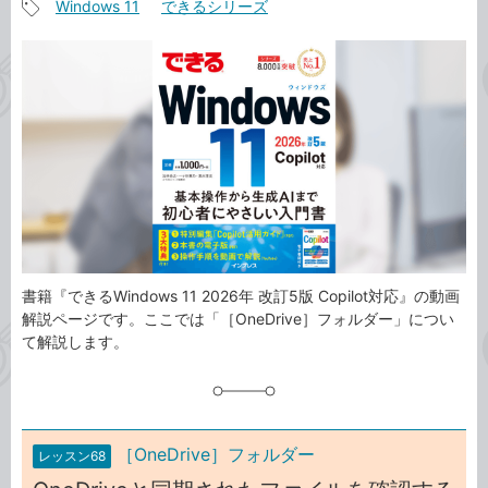
Windows 11
できるシリーズ
事
記
カ
事
テ
タ
ゴ
グ
リ
書籍『できるWindows 11 2026年 改訂5版 Copilot対応』の動画
解説ページです。ここでは「［OneDrive］フォルダー」につい
て解説します。
［OneDrive］フォルダー
レッスン68