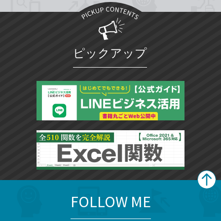
ピックアップ
FOLLOW ME
search
format_list_bulleted
検
カ
検
カ
索
テ