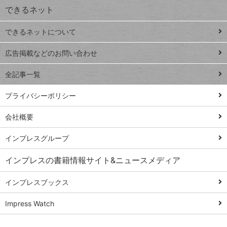
できるネット
連載
できるネットについて
Excel Q&A
close
閉じ
トイアンナ流仕
広告掲載などのお問い合わせ
る
事術
全記事一覧
PowerAutomate
ではじめる業務
プライバシーポリシー
の完全自動化
会社概要
AI議事録作成術
Windows 11
インプレスグループ
Q&A
インプレスの書籍情報サイト&ニュースメディア
Teams踏み込み
活用術
インプレスブックス
Excel講師の仕事
Impress Watch
術
エクセル時短