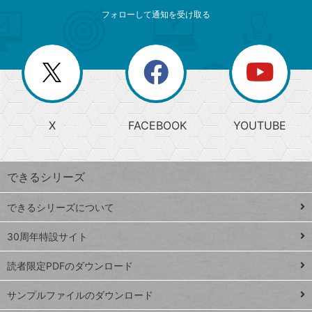
メ
ゴ
索
テ
ニ
リ
フォローして通知を受け取る
ゴ
ュ
ー
ー
一
リ
を
覧
閉
を
ー
じ
閉
か
る
じ
る
search
ら
急
X
FACEBOOK
YOUTUBE
探
上
検
昇
索
す
ワ
できるシリーズ
ー
ド
できるシリーズについて
Google
ト
スプレ
ッ
30周年特設サイト
ッドシ
プ
読者限定PDFのダウンロード
ート
ペ
iPhone
ー
サンプルファイルのダウンロード
VLOOKUP
ジ