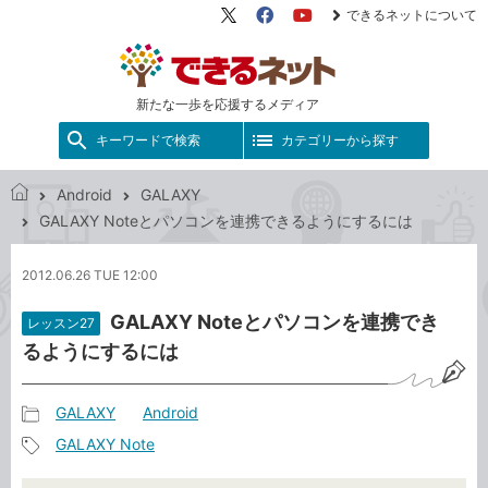
できるネットについて
X（旧
Facebook
YouTube
Twitter）
新たな一歩を応援するメディア
キーワードで検索
カテゴリーから探す
Android
GALAXY
で
GALAXY Noteとパソコンを連携できるようにするには
き
る
2012.06.26 TUE 12:00
ネ
ッ
GALAXY Noteとパソコンを連携でき
レッスン27
ト
るようにするには
GALAXY
Android
記
GALAXY Note
事
記
カ