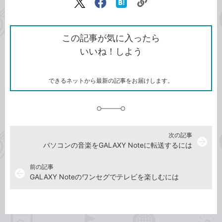
リ
X（旧
Facebook
は
ン
Twitter）
で
て
ク
で
シ
な
を
シ
ェ
ブ
この記事が気に入ったら
コ
ェ
ア
ッ
いいね！しよう
ピ
ア
ク
ー
マ
ー
ク
できるネットから最新の記事をお届けします。
に
追
加
次の記事
arrow_forward
パソコンの音楽をGALAXY Noteに転送するには
前の記事
arrow_back
GALAXY Noteのワンセグでテレビを楽しむには