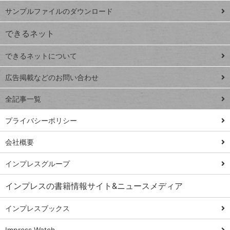
iPhone
ー
サンプルファイルのダウンロード
VLOOKUP
ジ
できるネット
連載
できるネットについて
Excel Q&A
close
閉じ
トイアンナ流仕
広告掲載などのお問い合わせ
る
事術
全記事一覧
PowerAutomate
ではじめる業務
プライバシーポリシー
の完全自動化
会社概要
AI議事録作成術
Windows 11
インプレスグループ
Q&A
インプレスの書籍情報サイト&ニュースメディア
Teams踏み込み
活用術
インプレスブックス
Excel講師の仕事
Impress Watch