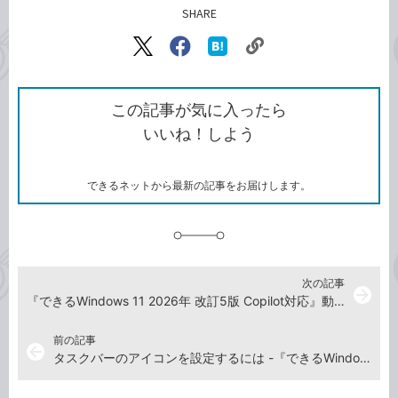
SHARE
記事をシェアする
リ
X（旧
Facebook
は
ン
Twitter）
で
て
ク
で
シ
な
を
シ
ェ
ブ
この記事が気に入ったら
コ
ェ
ア
ッ
いいね！しよう
ピ
ア
ク
ー
マ
ー
ク
できるネットから最新の記事をお届けします。
に
追
加
次の記事
arrow_forward
『できるWindows 11 2026年 改訂5版 Copilot対応』動画解説まとめ
前の記事
arrow_back
タスクバーのアイコンを設定するには -『できるWindows 11 2026年 改訂5版 Copilot対応』動画解説