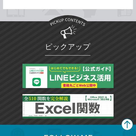
ピックアップ
search
format_list_bulleted