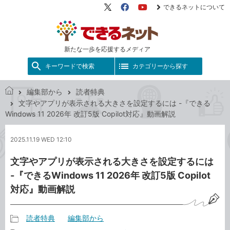
できるネットについて
X（旧
Facebook
YouTube
Twitter）
新たな一歩を応援するメディア
キーワードで検索
カテゴリーから探す
編集部から
読者特典
で
文字やアプリが表示される大きさを設定するには -『できる
き
Windows 11 2026年 改訂5版 Copilot対応』動画解説
る
ネ
2025.11.19 WED 12:10
ッ
ト
文字やアプリが表示される大きさを設定するには
-『できるWindows 11 2026年 改訂5版 Copilot
対応』動画解説
読者特典
編集部から
記