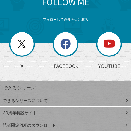
FOLLOW ME
検
カ
検
カ
索
テ
メ
ゴ
索
テ
ニ
リ
フォローして通知を受け取る
ゴ
ュ
ー
ー
一
リ
を
覧
閉
を
ー
じ
閉
か
る
じ
る
search
ら
急
X
FACEBOOK
YOUTUBE
探
上
検
昇
索
す
ワ
できるシリーズ
ー
ド
できるシリーズについて
Google
ト
スプレ
ッ
30周年特設サイト
ッドシ
プ
読者限定PDFのダウンロード
ート
ペ