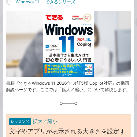
Windows 11
できるシリーズ
事
記
カ
事
テ
タ
ゴ
グ
リ
書籍『できるWindows 11 2026年 改訂5版 Copilot対応』の動画
解説ページです。ここでは「拡大／縮小」について解説します。
拡大／縮小
レッスン92
文字やアプリが表示される大きさを設定す