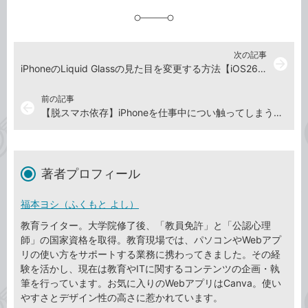
追
加
次の記事
arrow_forward
iPhoneのLiquid Glassの見た目を変更する方法【iOS26.1】
前の記事
arrow_back
【脱スマホ依存】iPhoneを仕事中につい触ってしまうのを防ぐ「カラーフィルタ」活用法
著者プロフィール
福本ヨシ（ふくもと よし）
教育ライター。大学院修了後、「教員免許」と「公認心理
師」の国家資格を取得。教育現場では、パソコンやWebアプ
リの使い方をサポートする業務に携わってきました。その経
験を活かし、現在は教育やITに関するコンテンツの企画・執
筆を行っています。お気に入りのWebアプリはCanva。使い
やすさとデザイン性の高さに惹かれています。