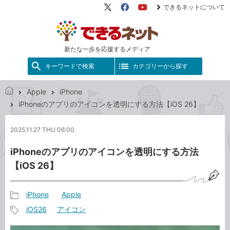
できるネットについて
X（旧
Facebook
YouTube
Twitter）
新たな一歩を応援するメディア
キーワードで検索
カテゴリーから探す
Apple
iPhone
で
iPhoneのアプリのアイコンを透明にする方法【iOS 26】
き
る
2025.11.27 THU 06:00
ネ
ッ
iPhoneのアプリのアイコンを透明にする方法
ト
【iOS 26】
iPhone
Apple
記
iOS26
アイコン
事
記
カ