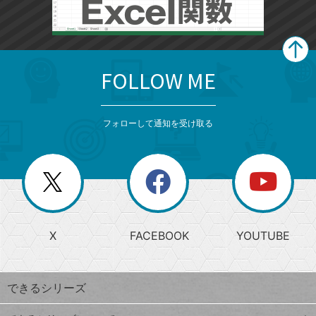
FOLLOW ME
search
format_list_bulleted
検
カ
検
カ
索
テ
メ
ゴ
索
テ
ニ
リ
フォローして通知を受け取る
ゴ
ュ
ー
ー
一
リ
を
覧
閉
を
ー
じ
閉
か
る
じ
る
search
ら
急
X
FACEBOOK
YOUTUBE
探
上
検
昇
索
す
ワ
できるシリーズ
ー
ド