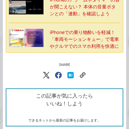
が聞こえない？ 本体の音量ボタ
ンとの「連動」を確認しよう
iPhoneでの乗り物酔いを軽減！
「車両モーションキュー」で電車
やクルマでのスマホ利用を快適に
SHARE
記事をシェアする
リ
X（旧
Facebook
は
ン
Twitter）
で
て
ク
で
シ
な
を
シ
ェ
ブ
この記事が気に入ったら
コ
ェ
ア
ッ
いいね！しよう
ピ
ア
ク
ー
マ
ー
ク
できるネットから最新の記事をお届けします。
に