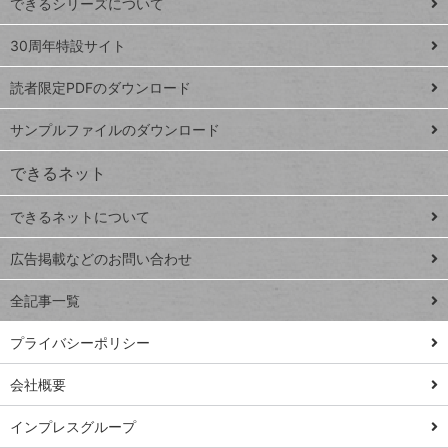
できるシリーズについて
Google
ト
スプレ
ッ
30周年特設サイト
ッドシ
プ
読者限定PDFのダウンロード
ート
ペ
iPhone
ー
サンプルファイルのダウンロード
VLOOKUP
ジ
できるネット
連載
できるネットについて
Excel Q&A
close
閉じ
トイアンナ流仕
広告掲載などのお問い合わせ
る
事術
全記事一覧
PowerAutomate
ではじめる業務
プライバシーポリシー
の完全自動化
会社概要
AI議事録作成術
Windows 11
インプレスグループ