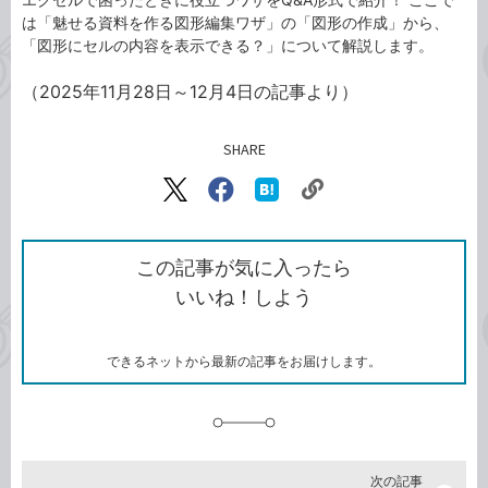
は「魅せる資料を作る図形編集ワザ」の「図形の作成」から、
「図形にセルの内容を表示できる？」について解説します。
（2025年11月28日～12月4日の記事より）
SHARE
記事をシェアする
リ
X（旧
Facebook
は
ン
Twitter）
で
て
ク
で
シ
な
を
シ
ェ
ブ
この記事が気に入ったら
コ
ェ
ア
ッ
いいね！しよう
ピ
ア
ク
ー
マ
ー
ク
できるネットから最新の記事をお届けします。
に
追
加
次の記事