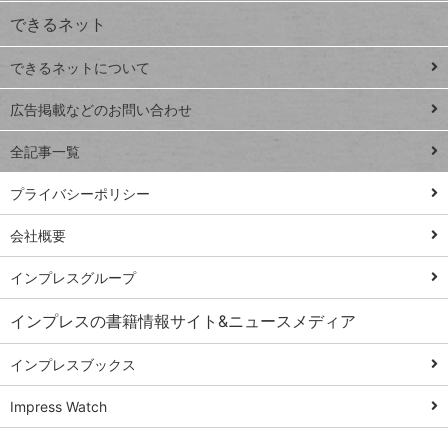
できるネット
連載
できるネットについて
Excel Q&A
close
閉じ
トイアンナ流仕
広告掲載などのお問い合わせ
る
事術
全記事一覧
PowerAutomate
ではじめる業務
プライバシーポリシー
の完全自動化
会社概要
AI議事録作成術
Windows 11
インプレスグループ
Q&A
インプレスの書籍情報サイト&ニュースメディア
Teams踏み込み
活用術
インプレスブックス
Excel講師の仕事
Impress Watch
術
エクセル時短