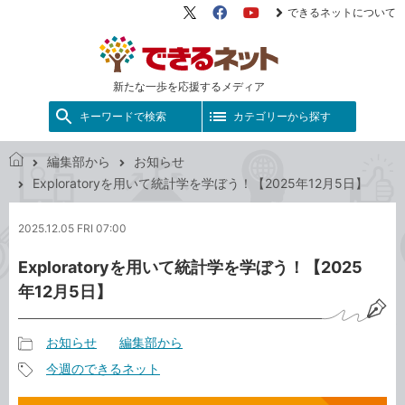
できるネットについて
X（旧
Facebook
YouTube
Twitter）
新たな一歩を応援するメディア
キーワードで検索
カテゴリーから探す
編集部から
お知らせ
で
Exploratoryを用いて統計学を学ぼう！【2025年12月5日】
き
る
2025.12.05 FRI 07:00
ネ
ッ
Exploratoryを用いて統計学を学ぼう！【2025
ト
年12月5日】
お知らせ
編集部から
記
今週のできるネット
事
記
カ