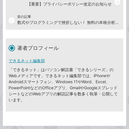
arrow_forward
【重要】プライバシーポリシー改定のお知らせ
前の記事
arrow_back
数式やプログラミングで挫折しない！ 無料の本格分析ツールを使いながら統計学が身につく『データに触れながら学ぶ統計学』を12月3日（水）に発売
著者プロフィール
できるネット編集部
「できるネット」はパソコン解説書「できるシリーズ」の
Webメディアです。できるネット編集部では、iPhoneや
Androidスマートフォン、Windows 11やWord、Excel、
PowerPointなどのOfficeアプリ、GmailやGoogleスプレッド
シートなどのWebアプリの解説記事を数多く執筆・公開して
います。