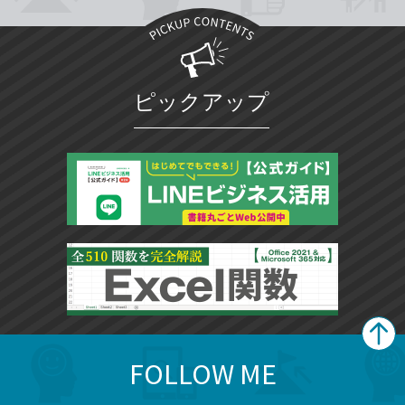
ピックアップ
FOLLOW ME
search
format_list_bulleted
検
カ
検
カ
索
テ