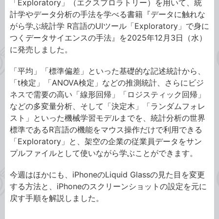
「Exploratory」（エクスプロラトリー）を用いて、統
計学やデータ分析の手法を学べる書籍『データに触れな
がら学ぶ統計学 R言語のUIツール「Exploratory」で身に
つくデータサイエンスの手法』を2025年12月3日（水）
に発売しました。
「平均」「標準偏差」といった基礎的な記述統計から、
「t検定」「ANOVA検定」などの推測統計、さらにビジ
ネスで需要の高い「線形回帰」「ロジスティック回帰」
などの多変量分析、そして「決定木」「ランダムフォレ
スト」といった機械学習モデルまでを、統計分析の世界
標準であるR言語の機能をマウス操作だけで利用できる
「Exploratory」と、架空の企業の従業員データをサン
プルファイルとして使いながら学ぶことができます。
今週はほかにも、iPhoneのLiquid Glassの見た目を変更
する方法と、iPhoneのスクリーンショットの設定を元に
戻す手順を解説しました。