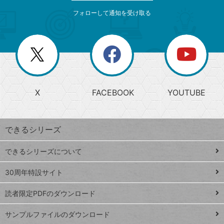
メ
ゴ
索
テ
ニ
リ
フォローして通知を受け取る
ゴ
ュ
ー
ー
一
リ
を
覧
閉
を
ー
じ
閉
か
る
じ
る
search
ら
急
X
FACEBOOK
YOUTUBE
探
上
検
昇
索
す
ワ
できるシリーズ
ー
ド
できるシリーズについて
Google
ト
スプレ
ッ
30周年特設サイト
ッドシ
プ
読者限定PDFのダウンロード
ート
ペ
iPhone
ー
サンプルファイルのダウンロード
VLOOKUP
ジ