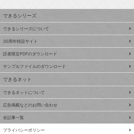
昇
索
す
ワ
できるシリーズ
ー
ド
できるシリーズについて
Google
ト
スプレ
ッ
30周年特設サイト
ッドシ
プ
読者限定PDFのダウンロード
ート
ペ
iPhone
ー
サンプルファイルのダウンロード
VLOOKUP
ジ
できるネット
連載
できるネットについて
Excel Q&A
close
閉じ
トイアンナ流仕
広告掲載などのお問い合わせ
る
事術
全記事一覧
PowerAutomate
ではじめる業務
プライバシーポリシー