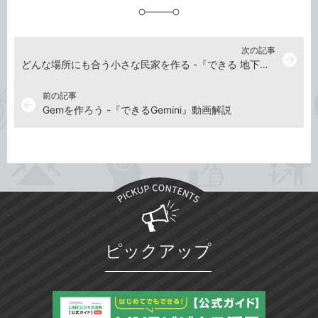
加
次の記事
arrow_forward
どんな場所にも合う小さな民家を作る -『できる 地下世界を開拓しよう！ マインクラフト地下建築 わくわくスゴ技ブック』動画解説
前の記事
arrow_back
Gemを作ろう -『できるGemini』動画解説
ピックアップ