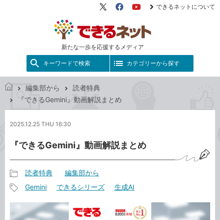
できるネットについて
X（旧
Facebook
YouTube
Twitter）
新たな一歩を応援するメディア
キーワードで検索
カテゴリーから探す
編集部から
読者特典
で
『できるGemini』動画解説まとめ
き
る
2025.12.25 THU 16:30
ネ
ッ
『できるGemini』動画解説まとめ
ト
読者特典
編集部から
記
Gemini
できるシリーズ
生成AI
事
記
カ
事
テ
タ