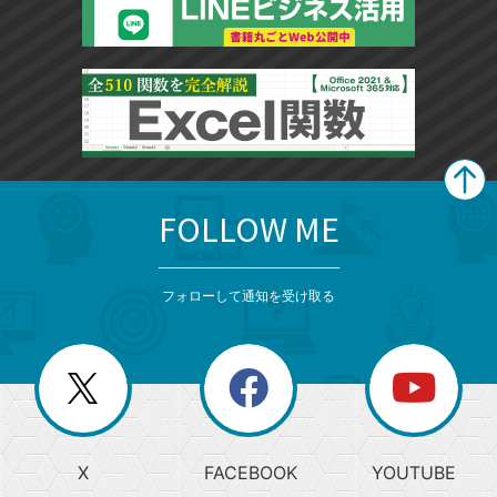
FOLLOW ME
search
format_list_bulleted
検
カ
検
カ
索
テ
メ
ゴ
索
テ
ニ
リ
フォローして通知を受け取る
ゴ
ュ
ー
ー
一
リ
を
覧
閉
を
ー
じ
閉
か
る
じ
る
search
ら
急
X
FACEBOOK
YOUTUBE
探
上
検