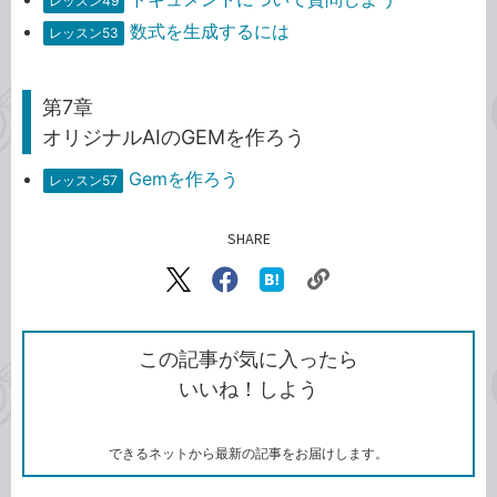
レッスン49
数式を生成するには
レッスン53
第7章
オリジナルAIのGEMを作ろう
Gemを作ろう
レッスン57
SHARE
記事をシェアする
リ
X（旧
Facebook
は
ン
Twitter）
で
て
ク
で
シ
な
を
シ
ェ
ブ
この記事が気に入ったら
コ
ェ
ア
ッ
いいね！しよう
ピ
ア
ク
ー
マ
ー
ク
できるネットから最新の記事をお届けします。
に
追