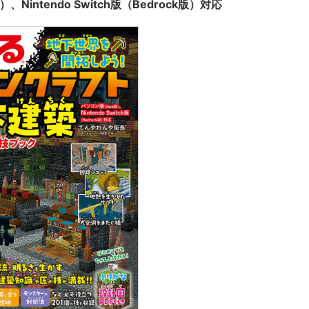
、Nintendo Switch版（Bedrock版）対応