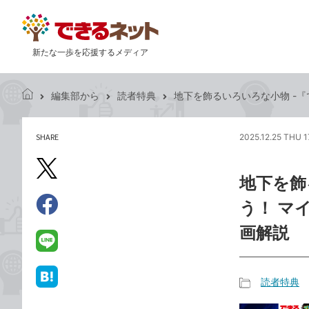
新たな一歩を応援するメディア
編集部から
読者特典
地下を飾るいろいろな小物 -
で
き
る
SHARE
2025.12.25 THU 1
記
ネ
事
ッ
を
X（旧
ト
地下を飾
シ
Twitter）
ェ
う！ マ
で
ア
Facebook
す
シ
で
画解説
る
ェ
シ
LINE
ア
ェ
で
ア
送
読者特典
は
記
る
て