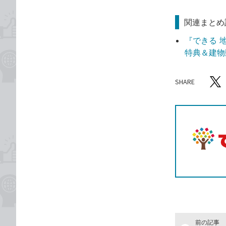
関連まとめ
『できる 
特典＆建物
SHARE
記事をシ
T
前の記事