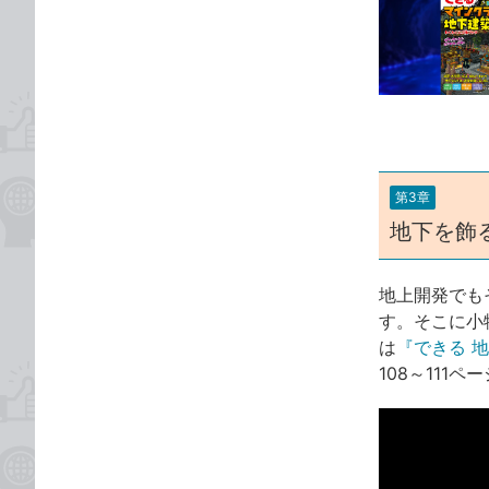
事
な
カ
ブ
テ
ッ
ゴ
ク
リ
マ
ー
ク
に
第3章
追
地下を飾
加
地上開発でも
す。そこに小
は
『できる 
108～111