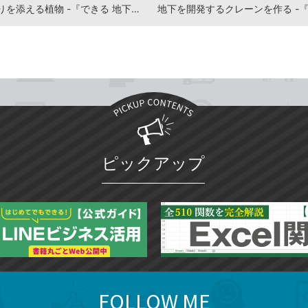
地下に彩りを添える植物 -『できる 地下世界を開拓しよう！ マインクラフト地下建築 わくわくスゴ技ブック』動画解説
ピックアップ
FOLLOW ME