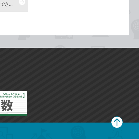
arrow_forward
地下を開発するクレーンを作る -『できる 地下世界を開拓しよう！ マインクラフト地下建築 わくわくスゴ技ブック』動画解説
ペ
ー
ジ