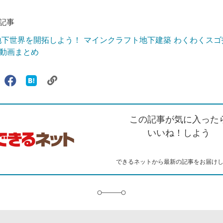
記事
地下世界を開拓しよう！ マインクラフト地下建築 わくわくス
動画まとめ
リ
X（旧
Facebook
は
ェアする
ン
witter）
で
て
ク
で
シ
な
を
シ
ェ
ブ
この記事が気に入った
コ
ェ
ア
ッ
ピ
ア
ク
いいね！しよう
ー
マ
ー
ク
できるネットから最新の記事をお届け
に
追
加