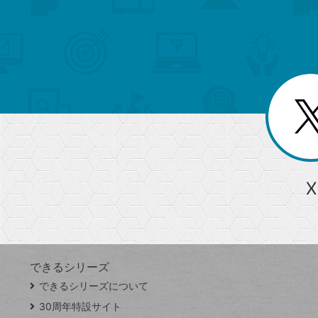
検
カ
検
カ
索
テ
メ
ゴ
索
テ
ニ
リ
ュ
ー
ゴ
ー
一
を
覧
リ
閉
を
じ
閉
ー
る
じ
る
か
ら
急上昇ワード
X
探
Googleスプレッドシート
iPhone
VLOOKUP
す
できるシリーズ
close
できるシリーズについて
閉
ト
じ
ッ
30周年特設サイト
る