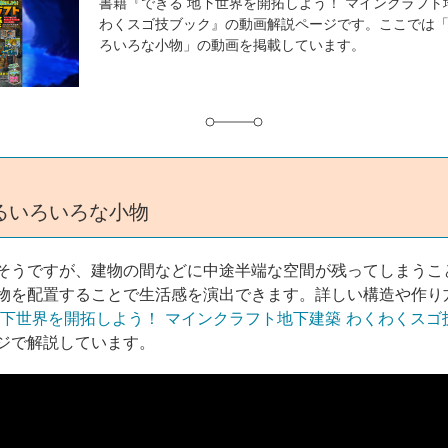
事
書籍『できる 地下世界を開拓しよう！ マインクラフト
わくスゴ技ブック』の動画解説ページです。ここでは
タ
ろいろな小物」の動画を掲載しています。
グ
るいろいろな小物
そうですが、建物の間などに中途半端な空間が残ってしまうこ
物を配置することで生活感を演出できます。詳しい構造や作り
地下世界を開拓しよう！ マインクラフト地下建築 わくわくスゴ
ページで解説しています。