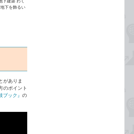
地下建築 わく
「地下を飾るい
とがありま
方のポイント
技ブック』
の