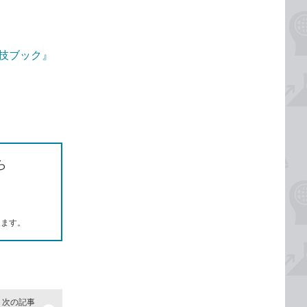
ゴ技ブック』
ら
します。
次の記事