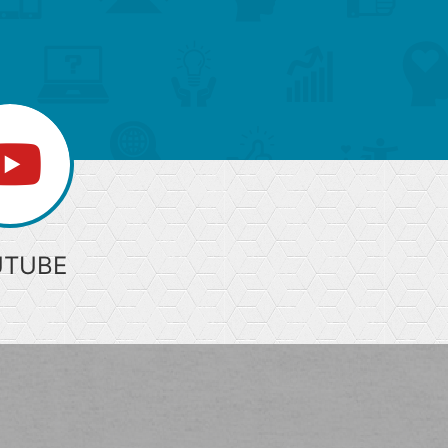
上
部
へ
UTUBE