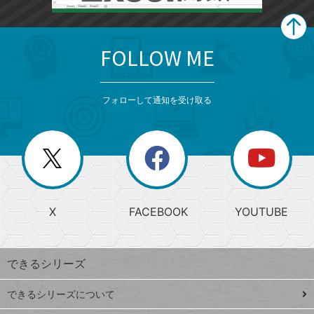
FOLLOW ME
search
format_list_bulleted
検
カ
検
カ
索
テ
メ
ゴ
索
テ
ニ
リ
フォローして通知を受け取る
ゴ
ュ
ー
ー
一
リ
を
覧
閉
を
ー
じ
閉
か
る
じ
る
search
ら
急
X
FACEBOOK
YOUTUBE
探
上
検
昇
索
す
ワ
できるシリーズ
ー
ド
できるシリーズについて
Google
ト