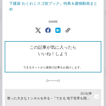
下建築 わくわくスゴ技ブック』特典＆建物動画まと
め
SHARE
記事をシェアする
リ
X（旧
Facebook
は
ン
Twitter）
で
て
ク
で
シ
な
を
シ
ェ
ブ
この記事が気に入ったら
コ
ェ
ア
ッ
いいね！しよう
ピ
ア
ク
ー
マ
ー
ク
できるネットから最新の記事をお届けします。
に
追
加
次の記事
arrow_forward
整った大きなトンネルを作る -『できる 地下世界を開拓しよう！ マインクラフト地下建築 わくわくスゴ技ブック』動画解説