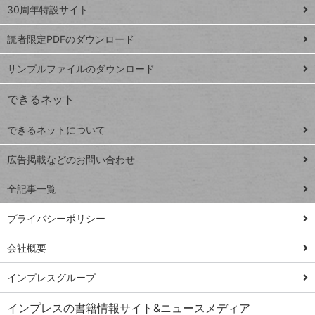
スプレ
ッ
30周年特設サイト
ッドシ
プ
読者限定PDFのダウンロード
ート
ペ
iPhone
ー
サンプルファイルのダウンロード
VLOOKUP
ジ
できるネット
連載
できるネットについて
Excel Q&A
close
閉じ
トイアンナ流仕
広告掲載などのお問い合わせ
る
事術
全記事一覧
PowerAutomate
ではじめる業務
プライバシーポリシー
の完全自動化
会社概要
AI議事録作成術
Windows 11
インプレスグループ
Q&A
インプレスの書籍情報サイト&ニュースメディア