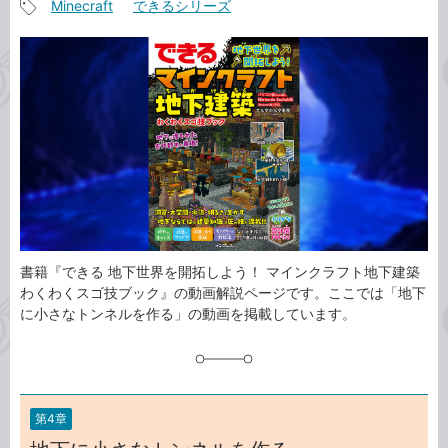
Minecraft
できるシリーズ
事
記
カ
事
テ
タ
ゴ
グ
リ
書籍『できる 地下世界を開拓しよう！ マインクラフト地下建築
わくわくスゴ技ブック』の動画解説ページです。ここでは「地下
に小さなトンネルを作る」の動画を掲載しています。
第4章