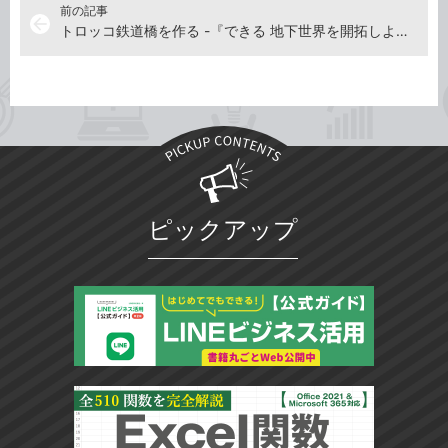
前の記事
arrow_back
トロッコ鉄道橋を作る -『できる 地下世界を開拓しよう！ マインクラフト地下建築 わくわくスゴ技ブック』動画解説
ピックアップ