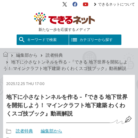
できるネットについて
X（旧
Facebook
YouTube
Twitter）
新たな一歩を応援するメディア
キーワードで検索
カテゴリーから探す
編集部から
読者特典
で
地下に小さなトンネルを作る -『できる 地下世界を開拓しよ
き
う！ マインクラフト地下建築 わくわくスゴ技ブック』動画解説
る
ネ
2025.12.25 THU 17:00
ッ
ト
地下に小さなトンネルを作る -『できる 地下世界
を開拓しよう！ マインクラフト地下建築 わくわ
くスゴ技ブック』動画解説
読者特典
編集部から
記