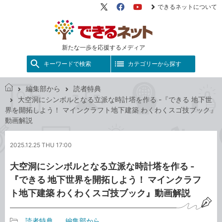
できるネットについて
X（旧
Facebook
YouTube
Twitter）
新たな一歩を応援するメディア
キーワードで検索
カテゴリーから探す
編集部から
読者特典
で
大空洞にシンボルとなる立派な時計塔を作る -『できる 地下世
き
界を開拓しよう！ マインクラフト地下建築 わくわくスゴ技ブック』
る
動画解説
ネ
ッ
2025.12.25 THU 17:00
ト
大空洞にシンボルとなる立派な時計塔を作る -
『できる 地下世界を開拓しよう！ マインクラフ
ト地下建築 わくわくスゴ技ブック』動画解説
読者特典
編集部から