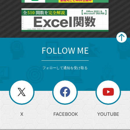
FOLLOW ME
search
format_list_bulleted
検
カ
検
カ
索
テ
メ
ゴ
索
テ
ニ
リ
フォローして通知を受け取る
ゴ
ュ
ー
ー
一
リ
を
覧
閉
を
ー
じ
閉
か
る
じ
る
search
ら
急
X
FACEBOOK
YOUTUBE
探
上
検
昇
索
す
ワ