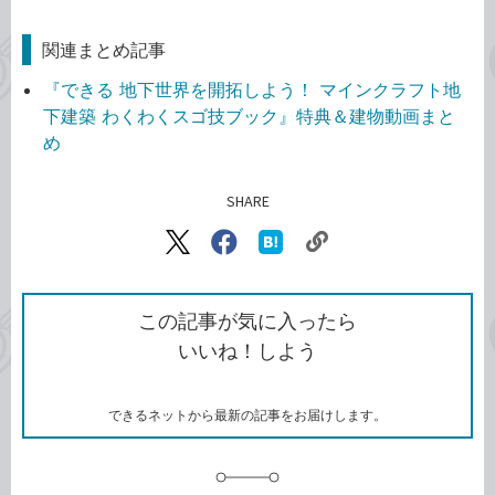
関連まとめ記事
『できる 地下世界を開拓しよう！ マインクラフト地
下建築 わくわくスゴ技ブック』特典＆建物動画まと
め
SHARE
記事をシェアする
リ
X（旧
Facebook
は
ン
Twitter）
で
て
ク
で
シ
な
を
シ
ェ
ブ
この記事が気に入ったら
コ
ェ
ア
ッ
いいね！しよう
ピ
ア
ク
ー
マ
ー
ク
できるネットから最新の記事をお届けします。
に
追
加