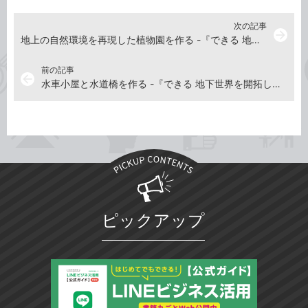
次の記事
arrow_forward
地上の自然環境を再現した植物園を作る -『できる 地下世界を開拓しよう！ マインクラフト地下建築 わくわくスゴ技ブック』動画解説
前の記事
arrow_back
水車小屋と水道橋を作る -『できる 地下世界を開拓しよう！ マインクラフト地下建築 わくわくスゴ技ブック』動画解説
ピックアップ