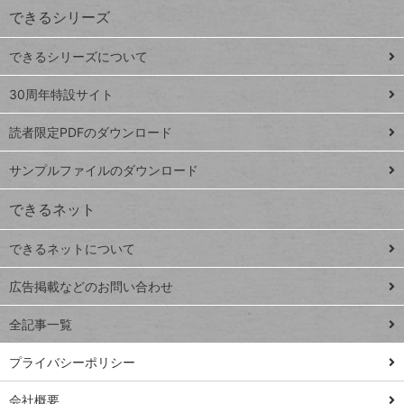
できるシリーズ
ー
ド
できるシリーズについて
Google
ト
スプレ
ッ
30周年特設サイト
ッドシ
プ
読者限定PDFのダウンロード
ート
ペ
iPhone
ー
サンプルファイルのダウンロード
VLOOKUP
ジ
できるネット
連載
できるネットについて
Excel Q&A
close
閉じ
トイアンナ流仕
広告掲載などのお問い合わせ
る
事術
全記事一覧
PowerAutomate
ではじめる業務
プライバシーポリシー
の完全自動化
会社概要