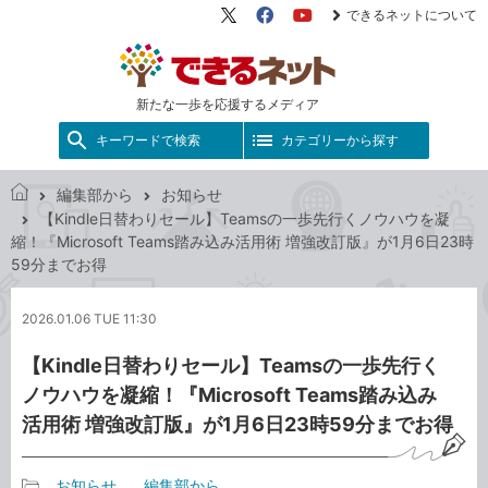
できるネットについて
X（旧
Facebook
YouTube
Twitter）
新たな一歩を応援するメディア
キーワードで検索
カテゴリーから探す
編集部から
お知らせ
で
【Kindle日替わりセール】Teamsの一歩先行くノウハウを凝
き
縮！『Microsoft Teams踏み込み活用術 増強改訂版』が1月6日23時
る
59分までお得
ネ
ッ
2026.01.06 TUE 11:30
ト
【Kindle日替わりセール】Teamsの一歩先行く
ノウハウを凝縮！『Microsoft Teams踏み込み
活用術 増強改訂版』が1月6日23時59分までお得
お知らせ
編集部から