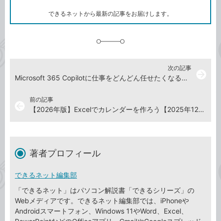
ー
ク
できるネットから最新の記事をお届けします。
に
追
加
次の記事
arrow_forward
Microsoft 365 Copilotに仕事をどんどん任せたくなる！『Microsoft 365 Copilot踏み込み活用術』を1月8日（木）に発売
前の記事
arrow_back
【2026年版】Excelでカレンダーを作ろう【2025年12月26日】
著者プロフィール
できるネット編集部
「できるネット」はパソコン解説書「できるシリーズ」の
Webメディアです。できるネット編集部では、iPhoneや
Androidスマートフォン、Windows 11やWord、Excel、