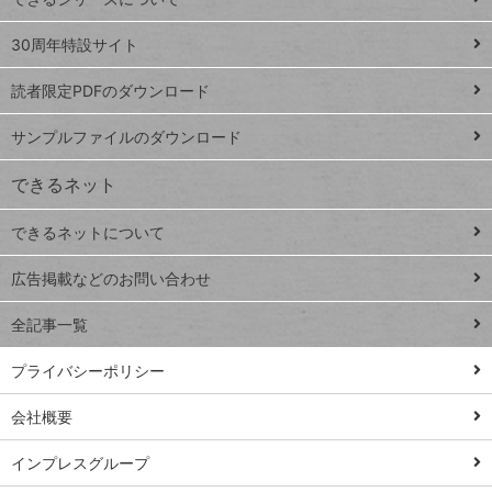
Google
ト
スプレ
ッ
30周年特設サイト
ッドシ
プ
読者限定PDFのダウンロード
ート
ペ
iPhone
ー
サンプルファイルのダウンロード
VLOOKUP
ジ
できるネット
連載
できるネットについて
Excel Q&A
close
閉じ
トイアンナ流仕
広告掲載などのお問い合わせ
る
事術
全記事一覧
PowerAutomate
ではじめる業務
プライバシーポリシー
の完全自動化
会社概要
AI議事録作成術
Windows 11
インプレスグループ
Q&A