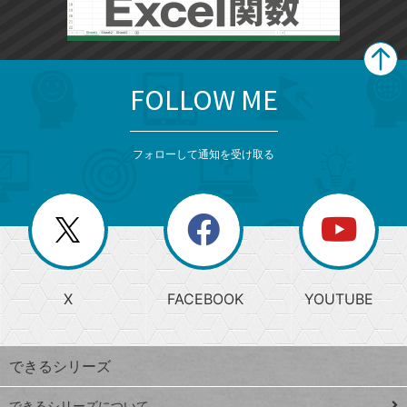
FOLLOW ME
search
format_list_bulleted
検
カ
検
カ
索
テ
メ
ゴ
索
テ
ニ
リ
フォローして通知を受け取る
ゴ
ュ
ー
ー
一
リ
を
覧
閉
を
ー
じ
閉
か
る
じ
る
search
ら
急
X
FACEBOOK
YOUTUBE
探
上
検
昇
索
す
ワ
できるシリーズ
ー
ド
できるシリーズについて