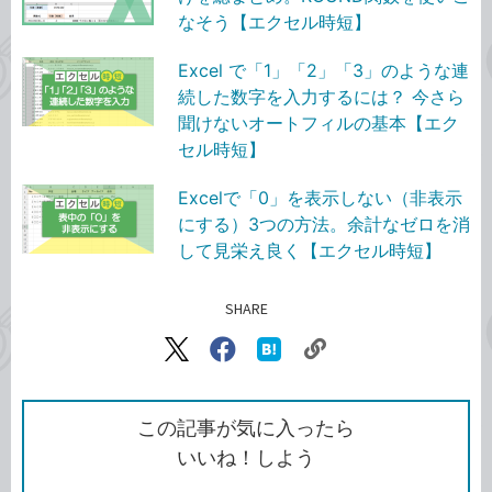
なそう【エクセル時短】
Excel で「1」「2」「3」のような連
続した数字を入力するには？ 今さら
聞けないオートフィルの基本【エク
セル時短】
Excelで「0」を表示しない（非表示
にする）3つの方法。余計なゼロを消
して見栄え良く【エクセル時短】
SHARE
記事をシェアする
リ
X（旧
Facebook
は
ン
Twitter）
で
て
ク
で
シ
な
を
シ
ェ
ブ
この記事が気に入ったら
コ
ェ
ア
ッ
いいね！しよう
ピ
ア
ク
ー
マ