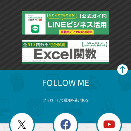
FOLLOW ME
search
format_list_bulleted
検
カ
検
カ
索
テ
メ
ゴ
索
テ
ニ
リ
フォローして通知を受け取る
ゴ
ュ
ー
ー
一
リ
を
覧
閉
を
ー
じ
閉