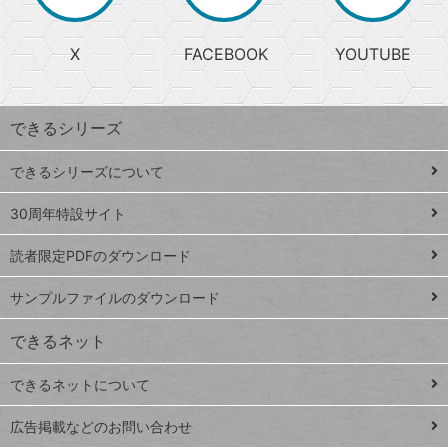
か
る
じ
る
search
ら
急
X
FACEBOOK
YOUTUBE
探
上
検
昇
索
す
ワ
できるシリーズ
ー
ド
できるシリーズについて
Google
ト
スプレ
ッ
30周年特設サイト
ッドシ
プ
読者限定PDFのダウンロード
ート
ペ
iPhone
ー
サンプルファイルのダウンロード
VLOOKUP
ジ
できるネット
連載
できるネットについて
Excel Q&A
close
閉じ
トイアンナ流仕
広告掲載などのお問い合わせ
る