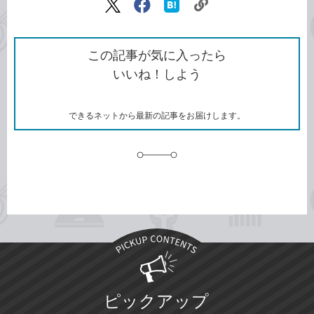
リ
X（旧
Facebook
は
ン
Twitter）
で
て
ク
で
シ
な
を
シ
ェ
ブ
この記事が気に入ったら
コ
ェ
ア
ッ
いいね！しよう
ピ
ア
ク
ー
マ
ー
ク
できるネットから最新の記事をお届けします。
に
追
加
ピックアップ