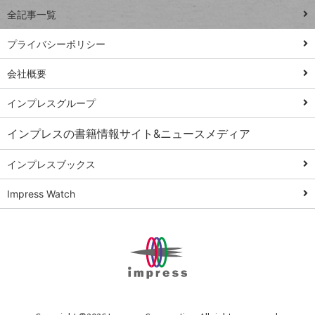
事術
全記事一覧
PowerAutomate
ではじめる業務
プライバシーポリシー
の完全自動化
会社概要
AI議事録作成術
Windows 11
インプレスグループ
Q&A
インプレスの書籍情報サイト&ニュースメディア
Teams踏み込み
活用術
インプレスブックス
Excel講師の仕事
Impress Watch
術
エクセル時短
パワポ時短
Windows Tips
神保町ペロリ旅
俺のメルカリ