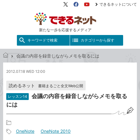
できるネットについて
X（旧
Facebook
YouTube
Twitter）
新たな一歩を応援するメディア
キーワードで検索
カテゴリーから探す
会議の内容を録音しながらメモを取るには
で
き
2012.07.18 WED 12:00
る
ネ
読めるネット
書籍まるごと全文Web公開
ッ
ト
会議の内容を録音しながらメモを取る
レッスン14
には
記
OneNote
OneNote 2010
事
記