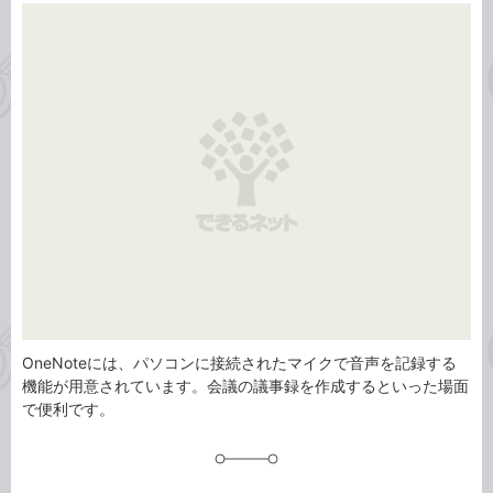
カ
事
テ
タ
ゴ
グ
リ
OneNoteには、パソコンに接続されたマイクで音声を記録する
機能が用意されています。会議の議事録を作成するといった場面
で便利です。