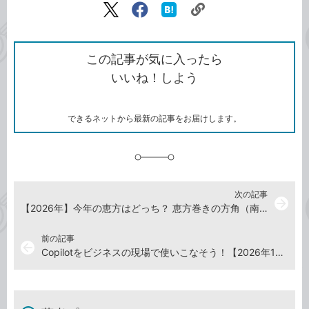
リ
X（旧
Facebook
は
ン
Twitter）
で
て
ク
で
シ
な
を
シ
ェ
ブ
この記事が気に入ったら
コ
ェ
ア
ッ
いいね！しよう
ピ
ア
ク
ー
マ
ー
ク
できるネットから最新の記事をお届けします。
に
追
加
次の記事
arrow_forward
【2026年】今年の恵方はどっち？ 恵方巻きの方角（南南東）を調べる方法【2026年1月23日】
前の記事
arrow_back
Copilotをビジネスの現場で使いこなそう！【2026年1月9日】