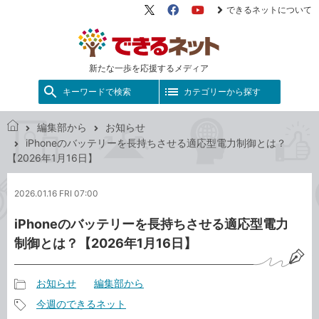
できるネットについて
X（旧
Facebook
YouTube
Twitter）
新たな一歩を応援するメディア
キーワードで検索
カテゴリーから探す
編集部から
お知らせ
で
iPhoneのバッテリーを長持ちさせる適応型電力制御とは？
き
【2026年1月16日】
る
ネ
2026.01.16 FRI 07:00
ッ
ト
iPhoneのバッテリーを長持ちさせる適応型電力
制御とは？【2026年1月16日】
お知らせ
編集部から
記
今週のできるネット
事
記