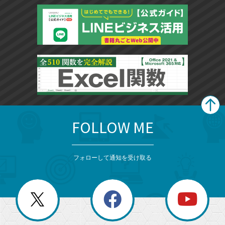
FOLLOW ME
search
format_list_bulleted
検
カ
検
カ
索
テ
メ
ゴ
索
テ
ニ
リ
フォローして通知を受け取る
ゴ
ュ
ー
ー
一
リ
を
覧
閉
を
ー
じ
閉
か
る
じ
る