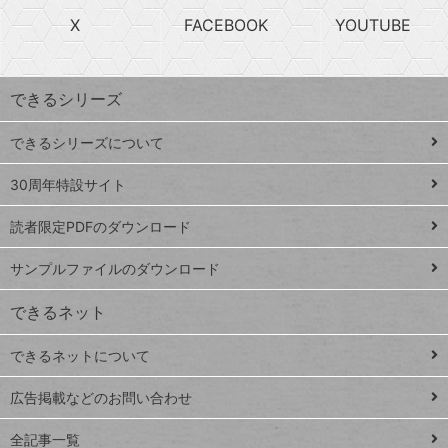
search
ら
急
X
FACEBOOK
YOUTUBE
探
上
検
昇
索
す
ワ
できるシリーズ
ー
ド
できるシリーズについて
Google
ト
スプレ
ッ
30周年特設サイト
ッドシ
プ
読者限定PDFのダウンロード
ート
ペ
iPhone
ー
サンプルファイルのダウンロード
VLOOKUP
ジ
できるネット
連載
できるネットについて
Excel Q&A
close
閉じ
トイアンナ流仕
広告掲載などのお問い合わせ
る
事術
全記事一覧