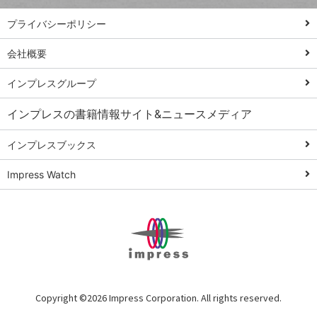
PowerAutomate
ではじめる業務
プライバシーポリシー
の完全自動化
会社概要
AI議事録作成術
Windows 11
インプレスグループ
Q&A
インプレスの書籍情報サイト&ニュースメディア
Teams踏み込み
活用術
インプレスブックス
Excel講師の仕事
Impress Watch
術
エクセル時短
パワポ時短
Windows Tips
神保町ペロリ旅
俺のメルカリ
Copyright ©
2026 Impress Corporation. All rights reserved.