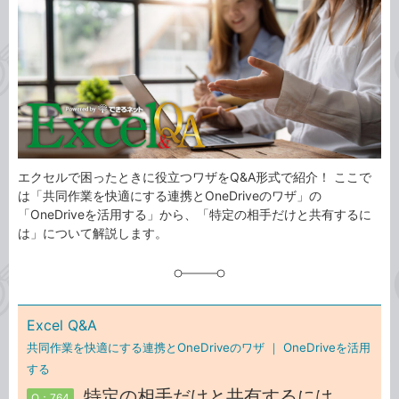
ゴ
グ
リ
エクセルで困ったときに役立つワザをQ&A形式で紹介！ ここで
は「共同作業を快適にする連携とOneDriveのワザ」の
「OneDriveを活用する」から、「特定の相手だけと共有するに
は」について解説します。
Excel Q&A
共同作業を快適にする連携とOneDriveのワザ ｜
OneDriveを活用
する
特定の相手だけと共有するには
Q：764