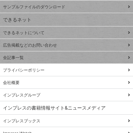
iPhone
ー
サンプルファイルのダウンロード
VLOOKUP
ジ
できるネット
連載
できるネットについて
Excel Q&A
close
閉じ
トイアンナ流仕
広告掲載などのお問い合わせ
る
事術
全記事一覧
PowerAutomate
ではじめる業務
プライバシーポリシー
の完全自動化
会社概要
AI議事録作成術
Windows 11
インプレスグループ
Q&A
インプレスの書籍情報サイト&ニュースメディア
Teams踏み込み
活用術
インプレスブックス
Excel講師の仕事