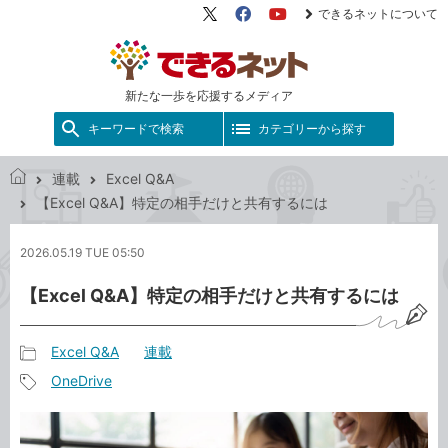
できるネットについて
X（旧
Facebook
YouTube
Twitter）
新たな一歩を応援するメディア
キーワードで検索
カテゴリーから探す
連載
Excel Q&A
で
【Excel Q&A】特定の相手だけと共有するには
き
る
2026.05.19 TUE 05:50
ネ
ッ
【Excel Q&A】特定の相手だけと共有するには
ト
Excel Q&A
連載
記
OneDrive
事
記
カ
事
テ
タ