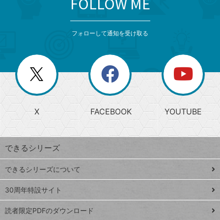
FOLLOW ME
search
format_list_bulleted
検
カ
検
カ
索
テ
メ
ゴ
索
テ
ニ
リ
フォローして通知を受け取る
ゴ
ュ
ー
ー
一
リ
を
覧
閉
を
ー
じ
閉
か
る
じ
る
search
ら
急
X
FACEBOOK
YOUTUBE
探
上
検
昇
索
す
ワ
できるシリーズ
ー
ド
できるシリーズについて
Google
ト
スプレ
ッ
30周年特設サイト
ッドシ
プ
読者限定PDFのダウンロード
ート
ペ