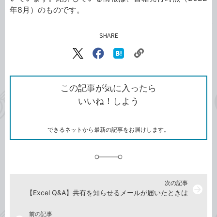
年8月）のものです。
SHARE
記事をシェアする
リ
X（旧
Facebook
は
ン
Twitter）
で
て
ク
で
シ
な
を
シ
ェ
ブ
この記事が気に入ったら
コ
ェ
ア
ッ
いいね！しよう
ピ
ア
ク
ー
マ
ー
ク
できるネットから最新の記事をお届けします。
に
追
加
次の記事
arrow_forward
【Excel Q&A】共有を知らせるメールが届いたときは
前の記事