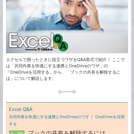
ゴ
グ
リ
エクセルで困ったときに役立つワザをQ&A形式で紹介！ ここで
は「共同作業を快適にする連携とOneDriveのワザ」の
「OneDriveを活用する」から、「ブックの共有を解除するに
は」について解説します。
Excel Q&A
共同作業を快適にする連携とOneDriveのワザ ｜
OneDriveを活用
する
ブックの共有を解除するには
Q：769