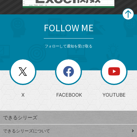
FOLLOW ME
search
format_list_bulleted
検
カ
検
カ
索
テ
メ
ゴ
索
テ
ニ
リ
フォローして通知を受け取る
ゴ
ュ
ー
ー
一
リ
を
覧
閉
を
ー
じ
閉
か
る
じ
る
search
ら
急
X
FACEBOOK
YOUTUBE
探
上
検
昇
索
す
ワ
できるシリーズ
ー
ド
できるシリーズについて
Google
ト