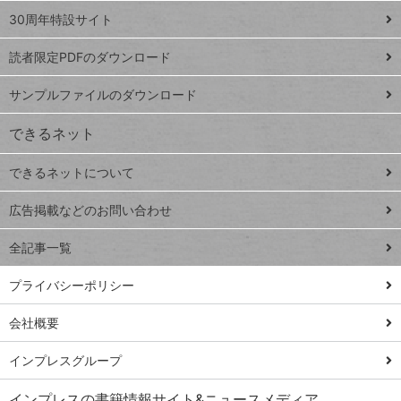
スプレ
ッ
30周年特設サイト
ッドシ
プ
読者限定PDFのダウンロード
ート
ペ
iPhone
ー
サンプルファイルのダウンロード
VLOOKUP
ジ
できるネット
連載
できるネットについて
Excel Q&A
close
閉じ
トイアンナ流仕
広告掲載などのお問い合わせ
る
事術
全記事一覧
PowerAutomate
ではじめる業務
プライバシーポリシー
の完全自動化
会社概要
AI議事録作成術
Windows 11
インプレスグループ
Q&A
インプレスの書籍情報サイト&ニュースメディア