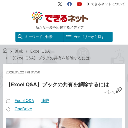
できるネットについて
X（旧
Facebook
YouTube
Twitter）
新たな一歩を応援するメディア
キーワードで検索
カテゴリーから探す
連載
Excel Q&A
で
【Excel Q&A】ブックの共有を解除するには
き
る
2026.05.22 FRI 05:50
ネ
ッ
【Excel Q&A】ブックの共有を解除するには
ト
Excel Q&A
連載
記
OneDrive
事
記
カ
事
テ
タ