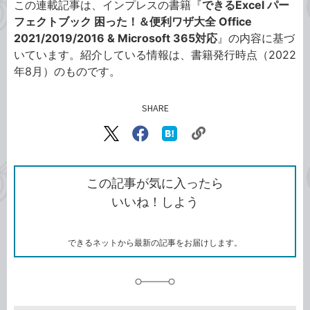
この連載記事は、インプレスの書籍『
できるExcel パー
フェクトブック 困った！＆便利ワザ大全 Office
2021/2019/2016 & Microsoft 365対応
』の内容に基づ
いています。紹介している情報は、書籍発行時点（2022
年8月）のものです。
SHARE
記事をシェアする
リ
X（旧
Facebook
は
ン
Twitter）
で
て
ク
で
シ
な
を
シ
ェ
ブ
この記事が気に入ったら
コ
ェ
ア
ッ
いいね！しよう
ピ
ア
ク
ー
マ
ー
ク
できるネットから最新の記事をお届けします。
に
追
加