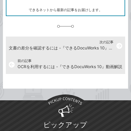
ー
ク
できるネットから最新の記事をお届けします。
に
追
加
次の記事
arrow_forward
文書の差分を確認するには -『できるDocuWorks 10』動画解説
前の記事
arrow_back
OCRを利用するには -『できるDocuWorks 10』動画解説
ピックアップ