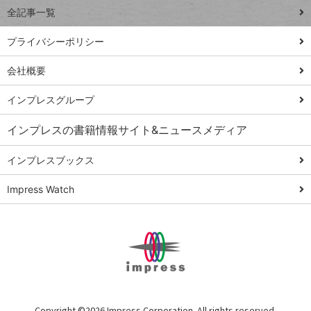
事術
全記事一覧
PowerAutomate
ではじめる業務
プライバシーポリシー
の完全自動化
会社概要
AI議事録作成術
Windows 11
インプレスグループ
Q&A
インプレスの書籍情報サイト&ニュースメディア
Teams踏み込み
活用術
インプレスブックス
Excel講師の仕事
Impress Watch
術
エクセル時短
パワポ時短
Windows Tips
神保町ペロリ旅
俺のメルカリ
Copyright ©
2026 Impress Corporation. All rights reserved.