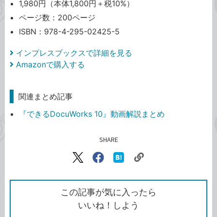
1,980円（本体1,800円＋税10%）
ページ数：200ページ
ISBN：978-4-295-02425-5
インプレスブックスで詳細を見る
Amazonで購入する
関連まとめ記事
『できるDocuWorks 10』動画解説まとめ
SHARE
記事をシェアする
リ
X（旧
Facebook
は
ン
Twitter）
で
て
ク
で
シ
な
を
シ
ェ
ブ
この記事が気に入ったら
コ
ェ
ア
ッ
いいね！しよう
ピ
ア
ク
ー
マ