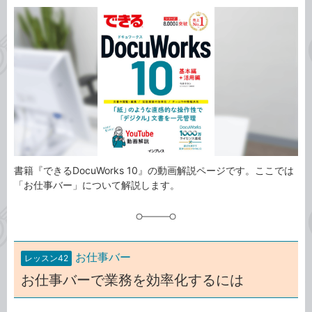
カ
事
テ
タ
ゴ
グ
リ
書籍『できるDocuWorks 10』の動画解説ページです。ここでは
「お仕事バー」について解説します。
お仕事バー
レッスン42
お仕事バーで業務を効率化するには