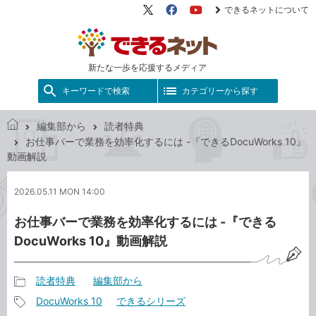
できるネットについて
X（旧
Facebook
YouTube
Twitter）
新たな一歩を応援するメディア
キーワードで検索
カテゴリーから探す
編集部から
読者特典
で
お仕事バーで業務を効率化するには -『できるDocuWorks 10』
き
動画解説
る
ネ
2026.05.11 MON 14:00
ッ
ト
お仕事バーで業務を効率化するには -『できる
DocuWorks 10』動画解説
読者特典
編集部から
記
DocuWorks 10
できるシリーズ
事
記