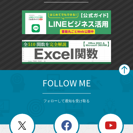
FOLLOW ME
search
format_list_bulleted
検
カ
検
カ
索
テ
メ
ゴ
索
テ
ニ
リ
フォローして通知を受け取る
ゴ
ュ
ー
ー
一
リ
を
覧
閉
を
ー
じ
閉