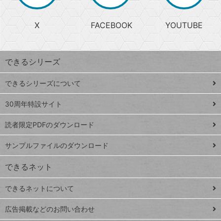
か
る
じ
る
search
ら
急
X
FACEBOOK
YOUTUBE
探
上
検
昇
索
す
ワ
できるシリーズ
ー
ド
できるシリーズについて
Google
ト
スプレ
ッ
30周年特設サイト
ッドシ
プ
読者限定PDFのダウンロード
ート
ペ
iPhone
ー
サンプルファイルのダウンロード
VLOOKUP
ジ
できるネット
連載
できるネットについて
Excel Q&A
close
閉じ
トイアンナ流仕
広告掲載などのお問い合わせ
る