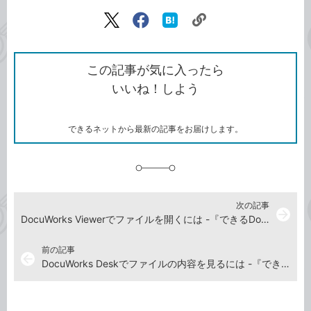
記事をシェアする
リ
X（旧
Facebook
は
ン
Twitter）
で
て
ク
で
シ
な
を
シ
ェ
ブ
この記事が気に入ったら
コ
ェ
ア
ッ
いいね！しよう
ピ
ア
ク
ー
マ
ー
ク
できるネットから最新の記事をお届けします。
に
追
加
次の記事
arrow_forward
DocuWorks Viewerでファイルを開くには -『できるDocuWorks 10』動画解説
前の記事
arrow_back
DocuWorks Deskでファイルの内容を見るには -『できるDocuWorks 10』動画解説