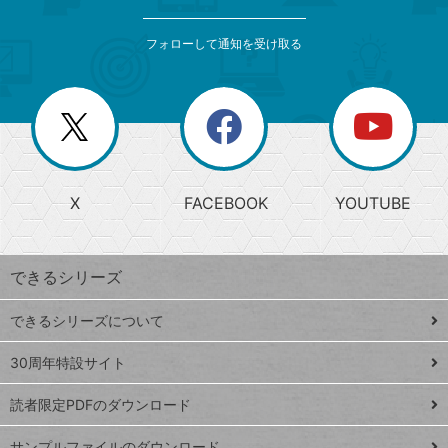
検
カ
索
テ
メ
ゴ
索
テ
ニ
リ
フォローして通知を受け取る
ゴ
ュ
ー
ー
一
リ
を
覧
閉
を
ー
じ
閉
か
る
じ
る
search
ら
急
X
FACEBOOK
YOUTUBE
探
上
検
昇
索
す
ワ
できるシリーズ
ー
ド
できるシリーズについて
Google
ト
スプレ
ッ
30周年特設サイト
ッドシ
プ
読者限定PDFのダウンロード
ート
ペ
iPhone
ー
サンプルファイルのダウンロード