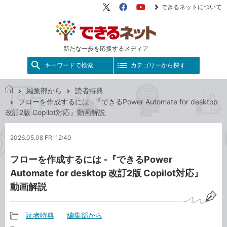
できるネットについて
X（旧
Facebook
YouTube
Twitter）
新たな一歩を応援するメディア
キーワードで検索
カテゴリーから探す
編集部から
読者特典
で
フローを作成するには -『できるPower Automate for desktop
き
改訂2版 Copilot対応』動画解説
る
ネ
2026.05.08 FRI 12:40
ッ
ト
フローを作成するには -『できるPower
Automate for desktop 改訂2版 Copilot対応』
動画解説
読者特典
編集部から
記