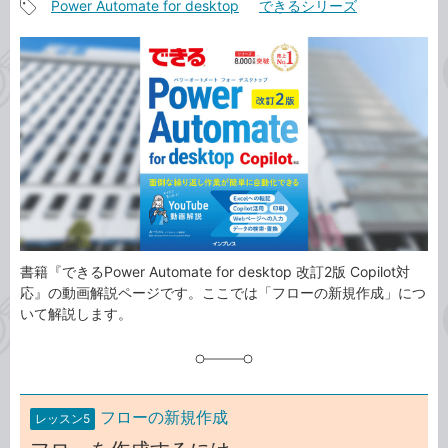
Power Automate for desktop
できるシリーズ
事
記
カ
事
テ
タ
ゴ
グ
リ
書籍『できるPower Automate for desktop 改訂2版 Copilot対
応』の動画解説ページです。ここでは「フローの新規作成」につ
いて解説します。
フローの新規作成
レッスン5