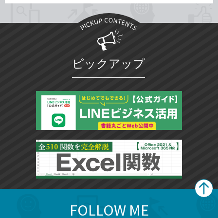
ピックアップ
FOLLOW ME
search
format_list_bulleted
検
カ