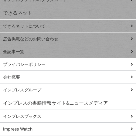
VLOOKUP
ジ
できるネット
連載
できるネットについて
Excel Q&A
close
閉じ
トイアンナ流仕
広告掲載などのお問い合わせ
る
事術
全記事一覧
PowerAutomate
ではじめる業務
プライバシーポリシー
の完全自動化
会社概要
AI議事録作成術
Windows 11
インプレスグループ
Q&A
インプレスの書籍情報サイト&ニュースメディア
Teams踏み込み
活用術
インプレスブックス
Excel講師の仕事
Impress Watch
術