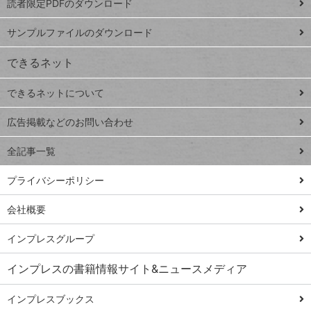
読者限定PDFのダウンロード
ート
ペ
iPhone
ー
サンプルファイルのダウンロード
VLOOKUP
ジ
できるネット
連載
できるネットについて
Excel Q&A
close
閉じ
トイアンナ流仕
広告掲載などのお問い合わせ
る
事術
全記事一覧
PowerAutomate
ではじめる業務
プライバシーポリシー
の完全自動化
会社概要
AI議事録作成術
Windows 11
インプレスグループ
Q&A
インプレスの書籍情報サイト&ニュースメディア
Teams踏み込み
活用術
インプレスブックス