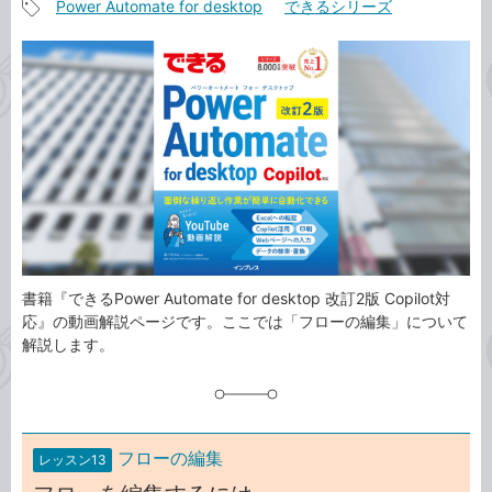
Power Automate for desktop
できるシリーズ
事
記
カ
事
テ
タ
ゴ
グ
リ
書籍『できるPower Automate for desktop 改訂2版 Copilot対
応』の動画解説ページです。ここでは「フローの編集」について
解説します。
フローの編集
レッスン13