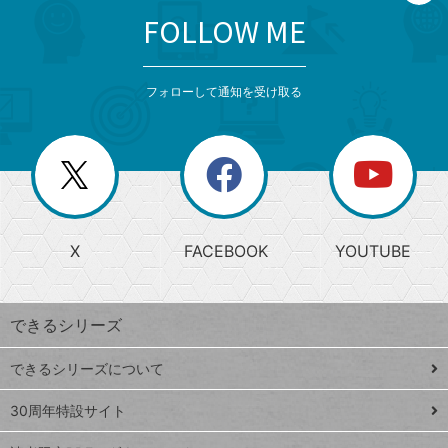
FOLLOW ME
search
format_list_bulleted
検
カ
検
カ
索
テ
メ
ゴ
索
テ
ニ
リ
フォローして通知を受け取る
ゴ
ュ
ー
ー
一
リ
を
覧
閉
を
ー
じ
閉
か
る
じ
る
search
ら
急
X
FACEBOOK
YOUTUBE
探
上
検
昇
索
す
ワ
できるシリーズ
ー
ド
できるシリーズについて
Google
ト
スプレ
ッ
30周年特設サイト
ッドシ
プ