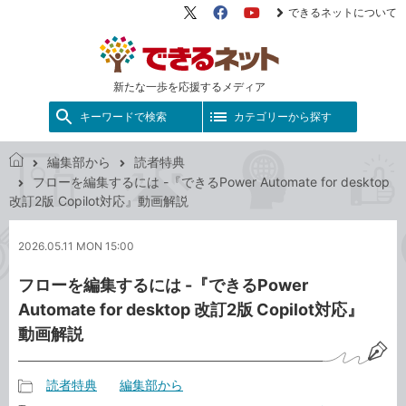
できるネットについて
X（旧
Facebook
YouTube
Twitter）
新たな一歩を応援するメディア
キーワードで検索
カテゴリーから探す
編集部から
読者特典
で
フローを編集するには -『できるPower Automate for desktop
き
改訂2版 Copilot対応』動画解説
る
ネ
2026.05.11 MON 15:00
ッ
ト
フローを編集するには -『できるPower
Automate for desktop 改訂2版 Copilot対応』
動画解説
読者特典
編集部から
記