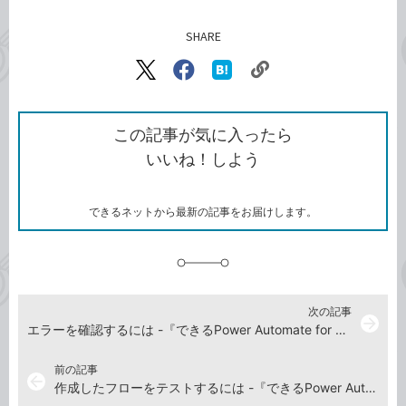
SHARE
記事をシェアする
リ
X（旧
Facebook
は
ン
Twitter）
で
て
ク
で
シ
な
を
シ
ェ
ブ
この記事が気に入ったら
コ
ェ
ア
ッ
いいね！しよう
ピ
ア
ク
ー
マ
ー
ク
できるネットから最新の記事をお届けします。
に
追
加
次の記事
arrow_forward
エラーを確認するには -『できるPower Automate for desktop 改訂2版 Copilot対応』動画解説
前の記事
arrow_back
作成したフローをテストするには -『できるPower Automate for desktop 改訂2版 Copilot対応』動画解説