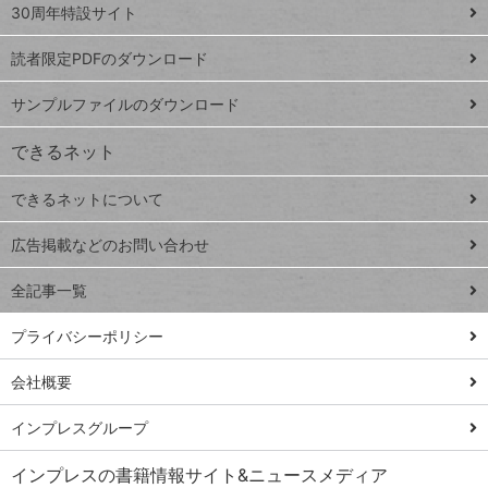
スプレ
ッ
30周年特設サイト
ッドシ
プ
読者限定PDFのダウンロード
ート
ペ
iPhone
ー
サンプルファイルのダウンロード
VLOOKUP
ジ
できるネット
連載
できるネットについて
Excel Q&A
close
閉じ
トイアンナ流仕
広告掲載などのお問い合わせ
る
事術
全記事一覧
PowerAutomate
ではじめる業務
プライバシーポリシー
の完全自動化
会社概要
AI議事録作成術
Windows 11
インプレスグループ
Q&A
インプレスの書籍情報サイト&ニュースメディア