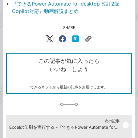
『できるPower Automate for desktop 改訂2版
Copilot対応』動画解説まとめ
SHARE
記事をシェアする
リ
X（旧
Facebook
は
ン
Twitter）
で
て
ク
で
シ
な
を
シ
ェ
ブ
この記事が気に入ったら
コ
ェ
ア
ッ
いいね！しよう
ピ
ア
ク
ー
マ
ー
ク
できるネットから最新の記事をお届けします。
に
追
加
次の記事
arrow_forward
Excelの印刷を実行する -『できるPower Automate for desktop 改訂2版 Copilot対応』動画解説