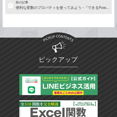
前の記事
arrow_back
便利な変数のプロパティを使ってみよう -『できるPower Automate for desktop 改訂2版 Copilot対応』動画解説
ピックアップ