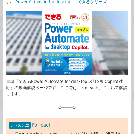
Power Automate for desktop
できるシリーズ
事
記
カ
事
テ
タ
ゴ
グ
リ
書籍『できるPower Automate for desktop 改訂2版 Copilot対
応』の動画解説ページです。ここでは「For each」について解説
します。
For each
レッスン22