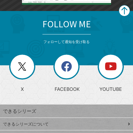
FOLLOW ME
search
format_list_bulleted
検
カ
検
カ
索
テ
メ
ゴ
索
テ
ニ
リ
フォローして通知を受け取る
ゴ
ュ
ー
ー
一
リ
を
覧
閉
を
ー
じ
閉
か
る
じ
る
search
ら
急
X
FACEBOOK
YOUTUBE
探
上
検
昇
索
す
ワ
できるシリーズ
ー
ド
できるシリーズについて
Google
ト