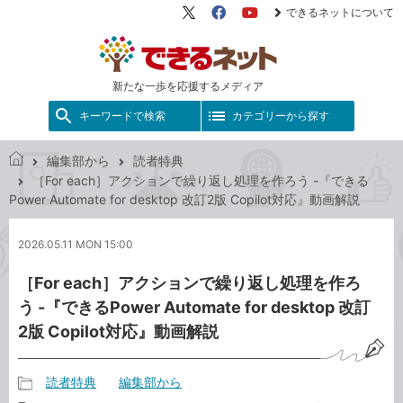
できるネットについて
X（旧
Facebook
YouTube
Twitter）
新たな一歩を応援するメディア
キーワードで検索
カテゴリーから探す
編集部から
読者特典
で
［For each］アクションで繰り返し処理を作ろう -『できる
き
Power Automate for desktop 改訂2版 Copilot対応』動画解説
る
ネ
2026.05.11 MON 15:00
ッ
ト
［For each］アクションで繰り返し処理を作ろ
う -『できるPower Automate for desktop 改訂
2版 Copilot対応』動画解説
読者特典
編集部から
記