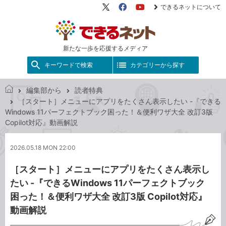
できるネットについて
X（旧
Facebook
YouTube
Twitter）
新たな一歩を応援するメディア
キーワードで検索
カテゴリーから探す
編集部から
読者特典
で
［スタート］メニューにアプリをたくさん表示したい -『できる
き
Windows 11パーフェクトブック困った！＆便利ワザ大全 改訂3版
る
Copilot対応』動画解説
ネ
ッ
2026.05.18 MON 22:00
ト
［スタート］メニューにアプリをたくさん表示し
たい -『できるWindows 11パーフェクトブック
困った！＆便利ワザ大全 改訂3版 Copilot対応』
動画解説