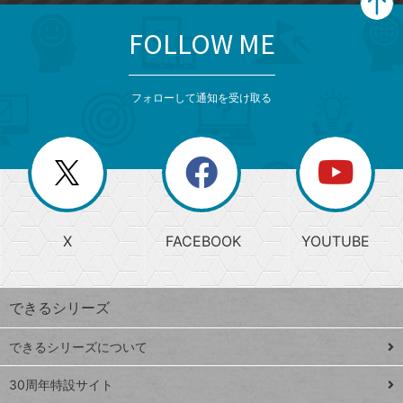
FOLLOW ME
search
format_list_bulleted
検
カ
検
カ
索
テ
メ
ゴ
索
テ
ニ
リ
フォローして通知を受け取る
ゴ
ュ
ー
ー
一
リ
を
覧
閉
を
ー
じ
閉
か
る
じ
る
search
ら
急
X
FACEBOOK
YOUTUBE
探
上
検
昇
索
す
ワ
できるシリーズ
ー
ド
できるシリーズについて
Google
ト
スプレ
ッ
30周年特設サイト