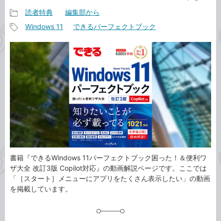
読者特典
編集部から
記
Windows 11
できるパーフェクトブック
事
記
カ
事
テ
タ
ゴ
グ
リ
書籍『できるWindows 11パーフェクトブック困った！＆便利ワ
ザ大全 改訂3版 Copilot対応』の動画解説ページです。ここでは
「［スタート］メニューにアプリをたくさん表示したい」の動画
を掲載しています。