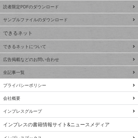
ッドシ
プ
読者限定PDFのダウンロード
ート
ペ
iPhone
ー
サンプルファイルのダウンロード
VLOOKUP
ジ
できるネット
連載
できるネットについて
Excel Q&A
close
閉じ
トイアンナ流仕
広告掲載などのお問い合わせ
る
事術
全記事一覧
PowerAutomate
ではじめる業務
プライバシーポリシー
の完全自動化
会社概要
AI議事録作成術
Windows 11
インプレスグループ
Q&A
インプレスの書籍情報サイト&ニュースメディア
Teams踏み込み
活用術
インプレスブックス