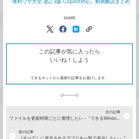
便利ワザ大全 改訂3版 Copilot対応』動画解説まとめ
SHARE
記事をシェアする
リ
X（旧
Facebook
は
ン
Twitter）
で
て
ク
で
シ
な
を
シ
ェ
ブ
この記事が気に入ったら
コ
ェ
ア
ッ
いいね！しよう
ピ
ア
ク
ー
マ
ー
ク
できるネットから最新の記事をお届けします。
に
追
加
次の記事
arrow_forward
ファイルを更新時期ごとに整理したい -『できるWindows 11パーフェクトブック困った！＆便利ワザ大全 改訂3版 Copilot対応』動画解説
前の記事
arrow_back
［すべて］に表示されるアプリを一覧で表示したい -『できるWindows 11パーフェクトブック困った！＆便利ワザ大全 改訂3版 Copilot対応』動画解説