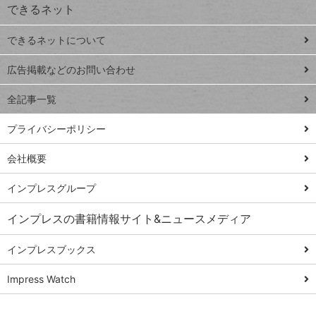
できるネット
連載
できるネットについて
Excel Q&A
close
閉じ
トイアンナ流仕
広告掲載などのお問い合わせ
る
事術
全記事一覧
PowerAutomate
ではじめる業務
プライバシーポリシー
の完全自動化
会社概要
AI議事録作成術
Windows 11
インプレスグループ
Q&A
インプレスの書籍情報サイト&ニュースメディア
Teams踏み込み
活用術
インプレスブックス
Excel講師の仕事
Impress Watch
術
エクセル時短