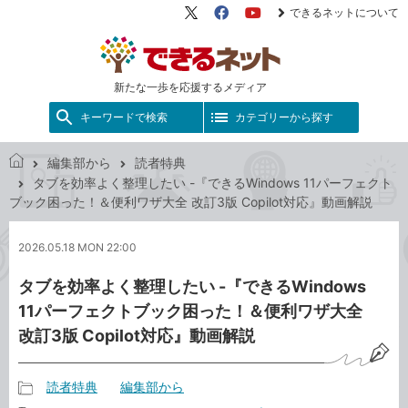
できるネットについて
X（旧
Facebook
YouTube
Twitter）
新たな一歩を応援するメディア
キーワードで検索
カテゴリーから探す
編集部から
読者特典
で
タブを効率よく整理したい -『できるWindows 11パーフェクト
き
ブック困った！＆便利ワザ大全 改訂3版 Copilot対応』動画解説
る
ネ
2026.05.18 MON 22:00
ッ
ト
タブを効率よく整理したい -『できるWindows
11パーフェクトブック困った！＆便利ワザ大全
改訂3版 Copilot対応』動画解説
読者特典
編集部から
記