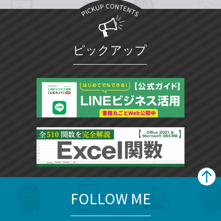
ピックアップ
FOLLOW ME
search
format_list_bulleted
検
カ
検
カ
索
テ
メ
ゴ