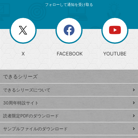
索
テ
ニ
リ
フォローして通知を受け取る
ゴ
ュ
ー
ー
一
リ
を
覧
閉
を
ー
じ
閉
か
る
じ
る
search
ら
急
X
FACEBOOK
YOUTUBE
探
上
検
昇
索
す
ワ
できるシリーズ
ー
ド
できるシリーズについて
Google
ト
スプレ
ッ
30周年特設サイト
ッドシ
プ
読者限定PDFのダウンロード
ート
ペ
iPhone
ー
サンプルファイルのダウンロード
VLOOKUP
ジ