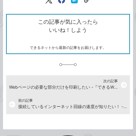
リ
X（旧
Facebook
は
ン
Twitter）
で
て
ク
で
シ
な
を
シ
ェ
ブ
この記事が気に入ったら
コ
ェ
ア
ッ
いいね！しよう
ピ
ア
ク
ー
マ
ー
ク
できるネットから最新の記事をお届けします。
に
追
加
次の記事
arrow_forward
Webページの必要な部分だけを印刷したい -『できるWindows 11パーフェクトブック困った！＆便利ワザ大全 改訂3版 Copilot対応』動画解説
前の記事
arrow_back
接続しているインターネット回線の速度が知りたい！ -『できるWindows 11パーフェクトブック困った！＆便利ワザ大全 改訂3版 Copilot対応』動画解説