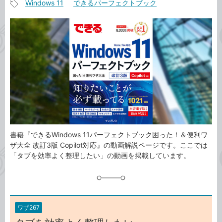
Windows 11
できるパーフェクトブック
事
記
カ
事
テ
タ
ゴ
グ
リ
書籍『できるWindows 11パーフェクトブック困った！＆便利ワ
ザ大全 改訂3版 Copilot対応』の動画解説ページです。ここでは
「タブを効率よく整理したい」の動画を掲載しています。
ワザ267