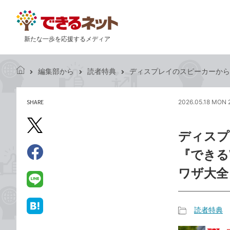
新たな一歩を応援するメディア
編集部から
読者特典
ディスプレイのスピーカーから音が
で
き
る
SHARE
2026.05.18 MON 
記
ネ
事
ッ
を
X（旧
ト
ディスプ
シ
Twitter）
ェ
『できる
で
ア
Facebook
す
シ
で
ワザ大全 
る
ェ
シ
LINE
ア
ェ
で
ア
送
読者特典
は
記
る
て