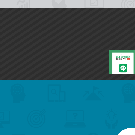
search
format_list_bulleted
検
カ
検
カ
索
テ
メ
ゴ
索
テ
ニ
リ
ュ
ー
ゴ
ー
一
を
覧