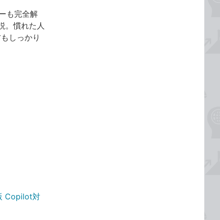
ューも完全解
説。慣れた人
方もしっかり
opilot対