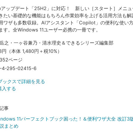
 11のアップデート「25H2」に対応！ 新しい［スタート］メニ
きたい基礎的な機能はもちろん作業効率を上げる活用方法も解
ワザも多数収録。AIアシスタント「Copilot」の便利な使い
す。全Windows 11ユーザー必携の一冊です。
岳之・一ヶ谷兼乃・清水理史＆できるシリーズ編集部
8円（本体 1,480円＋税10%）
352ページ
-4-295-02415-6
ブックスで詳細を見る
で購入する
記事
ndows 11パーフェクトブック困った！＆便利ワザ大全 改訂3版 C
説まとめ