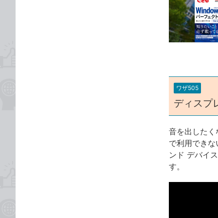
事
な
カ
ブ
テ
ッ
ゴ
ク
リ
マ
ー
ク
に
ワザ505
追
ディスプ
加
音を出したく
で利用できな
ンド デバイ
す。