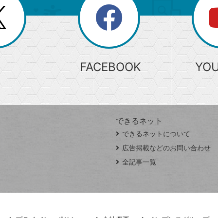
search
検
索
FACEBOOK
YO
できるネット
できるネットについて
広告掲載などのお問い合わせ
全記事一覧