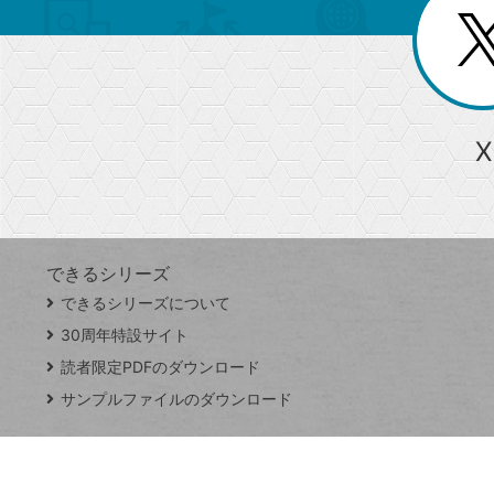
リ
閉
を
じ
閉
ー
る
じ
る
か
ら
急上昇ワード
X
探
Googleスプレッドシート
iPhone
VLOOKUP
す
できるシリーズ
close
できるシリーズについて
閉
ト
じ
ッ
30周年特設サイト
る
プ
読者限定PDFのダウンロード
ペ
サンプルファイルのダウンロード
ー
ジ