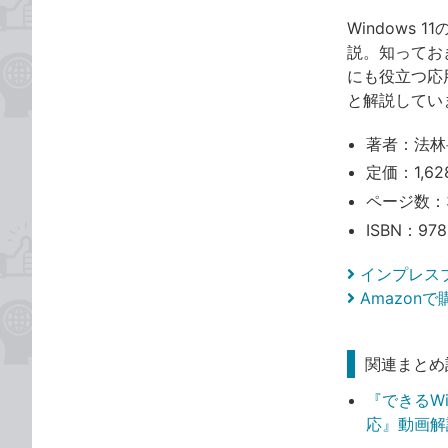
Windows
説。知ってお
にも役立つ応用
と解説していま
著者：法林
定価：1,62
ページ数：
ISBN：978
インプレス
Amazon
関連まとめ
『できるWi
応』動画解