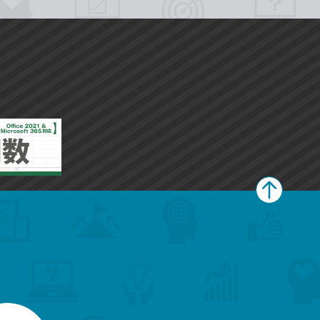
ペ
ー
ジ
上
部
へ