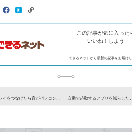
リ
X（旧
Facebook
は
ェアする
ン
witter）
で
て
ク
で
シ
な
を
シ
ェ
ブ
この記事が気に入った
コ
ェ
ア
ッ
ピ
ア
ク
いいね！しよう
ー
マ
ー
ク
できるネットから最新の記事をお届け
に
追
加
ディスプレイをつなげたら音がパソコンから出なくなった！ -『できるWindows 11パーフェクトブック困った！＆便利ワザ大全 改訂3版 Copilot対応』動画解説