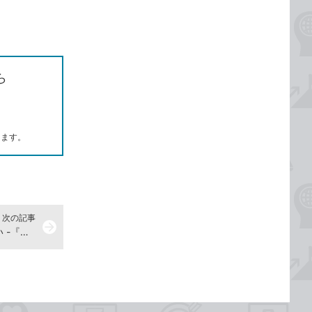
ら
します。
次の記事
arrow_forward
自動で起動するアプリを減らしたい -『できるWindows 11パーフェクトブック困った！＆便利ワザ大全 改訂3版 Copilot対応』動画解説