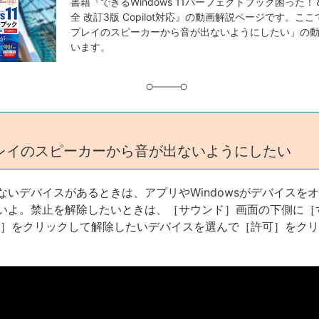
事
書籍『できるWindows 11パーフェクトブック困った
全 改訂3版 Copilot対応』の動画解説ページです。こ
タ
プレイのスピーカーから音が出ないようにしたい」の
グ
います。
レイのスピーカーから音が出ないようにしたい
ないデバイスがあるときは、アプリやWindowsがデバイスを
いよ。禁止を解除したいときは、［サウンド］画面の下側に［
ス］をクリックして解除したいデバイスを選んで［許可］をク