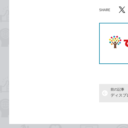
SHARE
記事をシ
T
前の記事
arrow_back