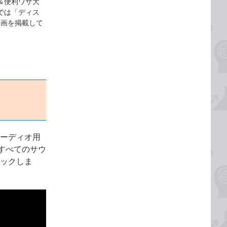
！＆便利ワザ大
こでは「ディス
動画を掲載して
オーディオ用
すべてのサウ
リックしま