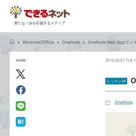
新たな一歩を応援するメディア
Windows/Office
OneNote
OneNote Web Ap
で
き
る
SHARE
2012.08.07 TUE 1
記
ネ
事
ッ
を
X（旧
ト
シ
レッスン28
Twitter）
ェ
で
ア
Facebook
す
シ
で
OneNote
る
ェ
記
シ
LINE
ア
事
ェ
で
カ
ア
送
は
テ
る
て