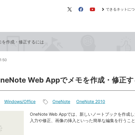
できるネットにつ
X（旧
Facebook
YouTube
Twitter）
pでメモを作成・修正するには
1:50
OneNote Web Appでメモを作成・修正
Windows/Office
OneNote
OneNote 2010
記
事
OneNote Web Appでは、新しいノートブックを作
入力や修正、画像の挿入といった簡単な編集を行うこ
タ
グ