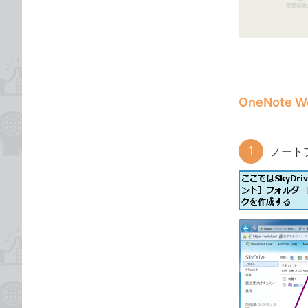
ゴ
な
リ
ブ
ッ
ク
マ
ー
OneNote
ク
に
追
ノート
加