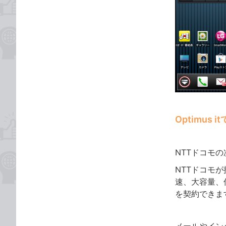
Optimus 
NTTドコモ
NTTドコモ
速、大容量、
を契約できま