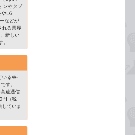
フォンやタブ
やLG
カーなどが
される業界
され、新しい
す。
ているW-
スです。
sの高速通信
0円（税
供していま