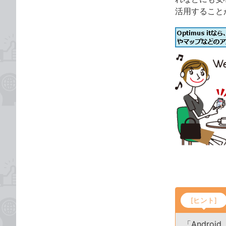
活用すること
[ヒント]
「Andro