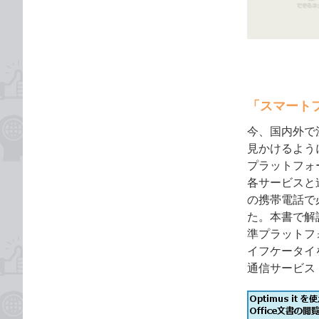
ゴ
な
リ
ブ
ッ
ク
マ
ー
「スマートフォ
ク
に
今、国内外で
追
見かけるよう
加
プラットフォ
各サービスと
の携帯電話で
た。本書で解説す
準プラットフォ
イフケータイ
通信サービス