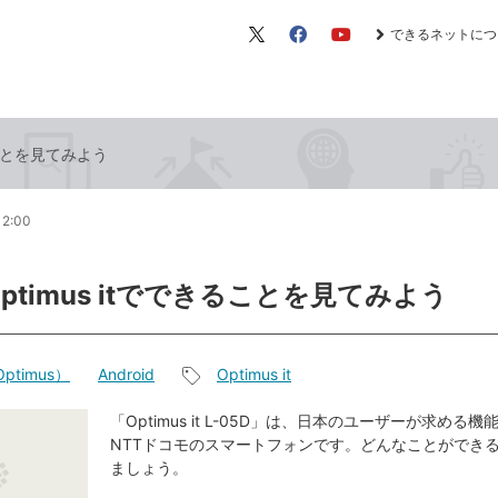
できるネットにつ
X（旧
Facebook
YouTube
Twitter）
きることを見てみよう
12:00
Optimus itでできることを見てみよう
ptimus）
Android
Optimus it
記
事
「Optimus it L-05D」は、日本のユーザーが求める
NTTドコモのスマートフォンです。どんなことができ
タ
ましょう。
グ