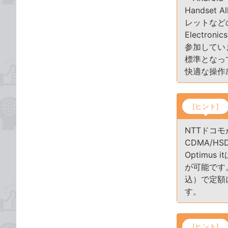
Handse
レットなどの
Electr
参加してい
標準となって
快適な操作
[ヒント]
NTTドコ
CDMA/
Optimu
が可能です
込）で定額
す。
[ヒント]