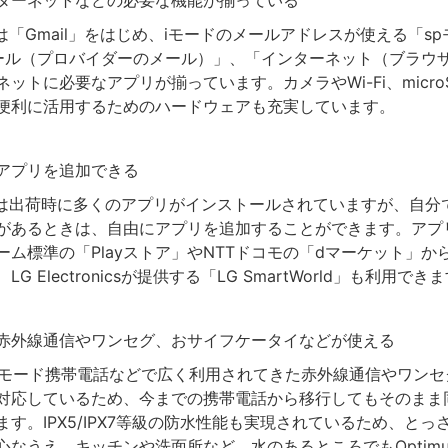
ターネットなどの必要な機能が揃っている
 itには「Gmail」をはじめ、iモードのメールアドレスが使える「s
ール（プロバイダーのメール）」、「インターネット（ブラウ
ットに必要なアプリが揃っています。カメラやWi-Fi、micro
便利に活用するためのハードウェアも充実しています。
アプリを追加できる
 itには出荷時に多くのアプリがインストールされていますが、自
があるときは、自由にアプリを追加することができます。アプリはA
ーム標準の「Playストア」やNTTドコモの「dマーケット」か
G Electronicsが提供する「LG SmartWorld」も利用でき
赤外線通信やワンセグ、おサイフケータイなどが使える
 itはiモード携帯電話などで広く利用されてきた赤外線通信やワン
対応しているため、今までの携帯電話から移行してもそのまま
す。IPX5/IPX7等級の防水性能も実現されているため、とっ
なうえ、キッチンや洗面所など、水のあるところでもOptimus