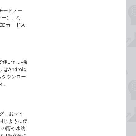
pモードメー
ザー）」な
SDカードス
分で使いたい機
ndroid
らダウンロー
ます。
セグ、おサイ
同じように使
さの雨や水濡
 itを存分に