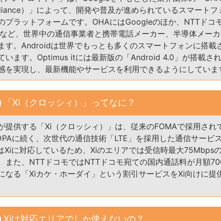
t Alliance）」によって、開発や普及が進められているスマート
プラットフォームです。OHAにはGoogleのほか、NTTドコモ
onicsなど、世界中の通信事業者と携帯電話メーカー、半導体メー
ます。Androidは世界でもっとも多くのスマートフォンに搭載
います。Optimus itには最新版の「Android 4.0」が搭載
感を実現し、最新機能やサービスを利用できるようにしていま
「Xi（クロッシィ）」ってなに？
モが提供する「Xi（クロッシィ）」は、従来のFOMAで採用され
HSDPAに続く、次世代の通信技術「LTE」を採用した通信サービ
s itはXiに対応しているため、Xiのエリアでは受信時最大75Mbp
。また、NTTドコモではNTTドコモ宛ての国内通話料が月額70
になる「Xiカケ・ホーダイ」という割引サービスをXi向けに提
Xiは対応エリアでしか使えないの？