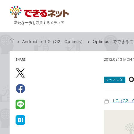
新たな一歩を応援するメディア
Android
LG（G2、Optimus）
Optimus itでで
で
き
る
SHARE
2012.08.13 MON 
記
ネ
事
ッ
を
X（旧
ト
シ
レッスン01
Twitter）
ェ
で
ア
Facebook
す
シ
で
LG（G2、O
る
ェ
記
シ
LINE
ア
事
ェ
で
カ
ア
送
は
テ
る
て