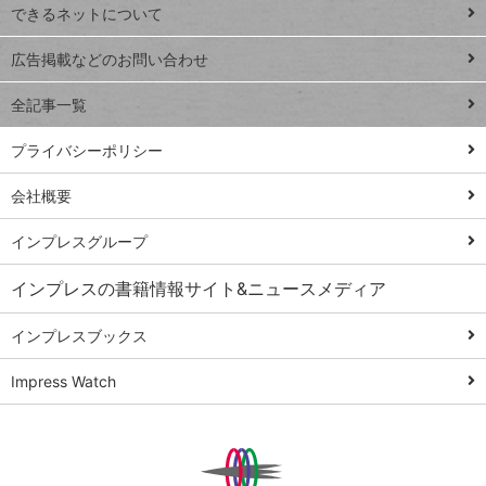
できるネットについて
Excel Q&A
close
閉じ
トイアンナ流仕
広告掲載などのお問い合わせ
る
事術
全記事一覧
PowerAutomate
ではじめる業務
プライバシーポリシー
の完全自動化
会社概要
AI議事録作成術
Windows 11
インプレスグループ
Q&A
インプレスの書籍情報サイト&ニュースメディア
Teams踏み込み
活用術
インプレスブックス
Excel講師の仕事
Impress Watch
術
エクセル時短
パワポ時短