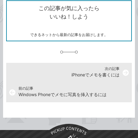
ク
を
シ
ェ
ブ
この記事が気に入ったら
コ
ェ
ア
ッ
いいね！しよう
ピ
ア
ク
ー
マ
ー
ク
できるネットから最新の記事をお届けします。
に
追
加
次の記事
arrow_forward
iPhoneでメモを書くには
前の記事
arrow_back
Windows Phoneでメモに写真を挿入するには