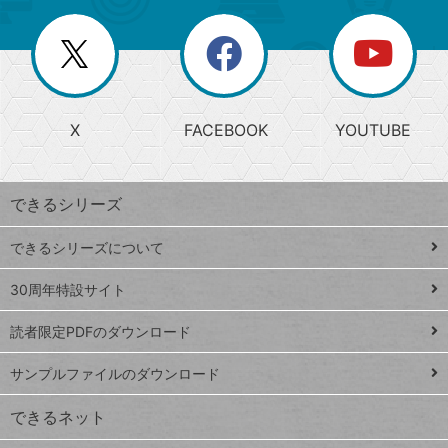
ー
一
リ
を
覧
閉
を
ー
じ
閉
か
る
じ
る
search
ら
急
X
FACEBOOK
YOUTUBE
探
上
検
昇
索
す
ワ
できるシリーズ
ー
ド
できるシリーズについて
Google
ト
スプレ
ッ
30周年特設サイト
ッドシ
プ
読者限定PDFのダウンロード
ート
ペ
iPhone
ー
サンプルファイルのダウンロード
VLOOKUP
ジ
できるネット
連載