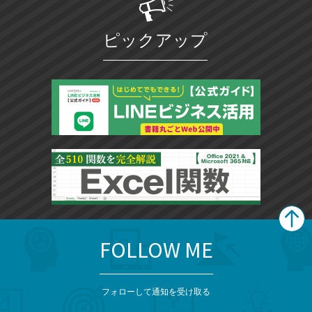
ピックアップ
FOLLOW ME
search
format_list_bulleted
検
カ
検
カ
索
テ
メ
ゴ
索
テ
ニ
リ
フォローして通知を受け取る
ゴ
ュ
ー