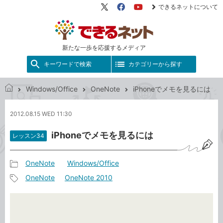
できるネットについて
X（旧
Facebook
YouTube
Twitter）
新たな一歩を応援するメディア
キーワードで検索
カテゴリーから探す
Windows/Office
OneNote
iPhoneでメモを見るには
で
き
2012.08.15 WED 11:30
る
ネ
iPhoneでメモを見るには
レッスン34
ッ
ト
OneNote
Windows/Office
記
OneNote
OneNote 2010
事
記
カ
事
テ
タ
ゴ
グ