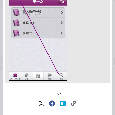
SHARE
記事をシェアする
リ
X（旧
Facebook
は
ン
Twitter）
で
て
で
シ
な