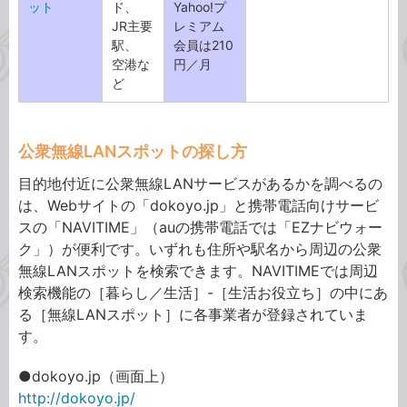
ット
ド、
Yahoo!プ
JR主要
レミアム
駅、
会員は210
空港な
円／月
ど
公衆無線LANスポットの探し方
目的地付近に公衆無線LANサービスがあるかを調べるの
は、Webサイトの「dokoyo.jp」と携帯電話向けサービ
スの「NAVITIME」（auの携帯電話では「EZナビウォー
ク」）が便利です。いずれも住所や駅名から周辺の公衆
無線LANスポットを検索できます。NAVITIMEでは周辺
検索機能の［暮らし／生活］-［生活お役立ち］の中にあ
る［無線LANスポット］に各事業者が登録されていま
す。
●dokoyo.jp（画面上）
http://dokoyo.jp/