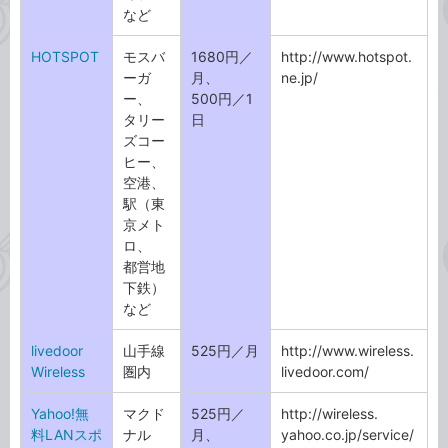
など
HOTSPOT
モスバ
1680円／
http://www.hotspot.
ーガ
月、
ne.jp/
ー、
500円／1
タリー
日
ズコー
ヒー、
空港、
駅（東
京メト
ロ、
都営地
下鉄）
など
livedoor
山手線
525円／月
http://www.wireless.
Wireless
圏内
livedoor.com/
Yahoo!無
マクド
525円／
http://wireless.
料LANスポ
ナル
月、
yahoo.co.jp/service/