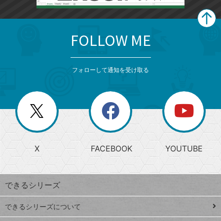
FOLLOW ME
search
format_list_bulleted
検
カ
検
カ
索
テ
メ
ゴ
索
テ
ニ
リ
フォローして通知を受け取る
ゴ
ュ
ー
ー
一
リ
を
覧
閉
を
ー
じ
閉
か
る
じ
る
search
ら
急
X
FACEBOOK
YOUTUBE
探
上
検
昇
索
す
ワ
できるシリーズ
ー
ド
できるシリーズについて
Google
ト