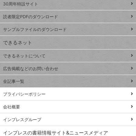
スプレ
ッ
30周年特設サイト
ッドシ
プ
読者限定PDFのダウンロード
ート
ペ
iPhone
ー
サンプルファイルのダウンロード
VLOOKUP
ジ
できるネット
連載
できるネットについて
Excel Q&A
close
閉じ
トイアンナ流仕
広告掲載などのお問い合わせ
る
事術
全記事一覧
PowerAutomate
ではじめる業務
プライバシーポリシー
の完全自動化
会社概要
AI議事録作成術
Windows 11
インプレスグループ
Q&A
インプレスの書籍情報サイト&ニュースメディア