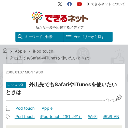
できるネットについて
X（旧
Facebook
YouTube
Twitter）
新たな一歩を応援するメディア
キーワードで検索
カテゴリーから探す
Apple
iPod touch
で
外出先でもSafariやiTunesを使いたいときは
き
る
2008.01.07 MON 19:00
ネ
ッ
外出先でもSafariやiTunesを使いたい
レッスン31
ト
ときは
iPod touch
Apple
記
iPod touch
iPod touch（第1世代）
Wi-Fi
無線LAN
事
記
カ