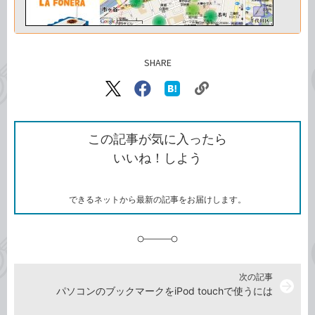
SHARE
記事をシェアする
リ
X（旧
Facebook
は
ン
Twitter）
で
て
ク
で
シ
な
を
シ
ェ
ブ
この記事が気に入ったら
コ
ェ
ア
ッ
いいね！しよう
ピ
ア
ク
ー
マ
ー
ク
できるネットから最新の記事をお届けします。
に
追
加
次の記事
arrow_forward
パソコンのブックマークをiPod touchで使うには