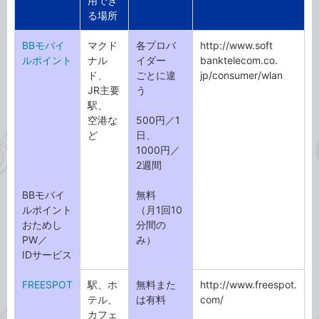
用でき
る場所
BBモバイ
マクド
各プロバ
http://www.soft
ルポイント
ナル
イダー
banktelecom.co.
ド、
ごとに違
jp/consumer/wlan
JR主要
う
駅、
空港な
500円／1
ど
日、
1000円／
2週間
BBモバイ
無料
ルポイント
（月1回10
おためし
分間の
PW／
み）
IDサービス
FREESPOT
駅、ホ
無料また
http://www.freespot.
テル、
は有料
com/
カフェ