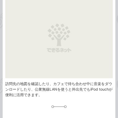
事
テ
タ
ゴ
グ
リ
訪問先の地図を確認したり、カフェで待ち合わせ中に音楽をダウ
ンロードしたり、公衆無線LANを使うと外出先でもiPod touchが
便利に活用できます。