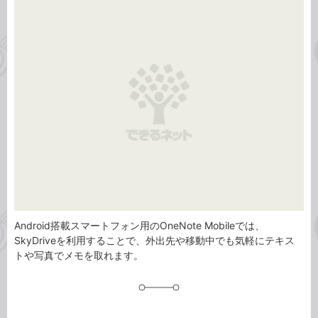
事
テ
タ
ゴ
グ
リ
Android搭載スマートフォン用のOneNote Mobileでは、
SkyDriveを利用することで、外出先や移動中でも気軽にテキス
トや写真でメモを取れます。