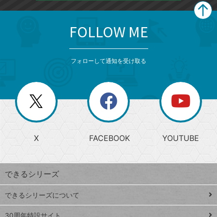
FOLLOW ME
search
format_list_bulleted
検
カ
検
カ
索
テ
メ
ゴ
索
テ
ニ
リ
フォローして通知を受け取る
ゴ
ュ
ー
ー
一
リ
を
覧
閉
を
ー
じ
閉
か
る
じ
る
search
ら
急
X
FACEBOOK
YOUTUBE
探
上
検
昇
索
す
ワ
できるシリーズ
ー
ド
できるシリーズについて
Google
ト
スプレ
ッ
30周年特設サイト