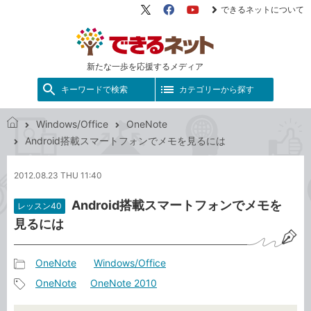
できるネットについて
X（旧
Facebook
YouTube
Twitter）
新たな一歩を応援するメディア
キーワードで検索
カテゴリーから探す
Windows/Office
OneNote
で
Android搭載スマートフォンでメモを見るには
き
る
2012.08.23 THU 11:40
ネ
ッ
Android搭載スマートフォンでメモを
レッスン40
ト
見るには
OneNote
Windows/Office
記
OneNote
OneNote 2010
事
記
カ