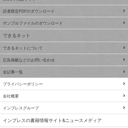
ッドシ
プ
読者限定PDFのダウンロード
ート
ペ
iPhone
ー
サンプルファイルのダウンロード
VLOOKUP
ジ
できるネット
連載
できるネットについて
Excel Q&A
close
閉じ
トイアンナ流仕
広告掲載などのお問い合わせ
る
事術
全記事一覧
PowerAutomate
ではじめる業務
プライバシーポリシー
の完全自動化
会社概要
AI議事録作成術
Windows 11
インプレスグループ
Q&A
インプレスの書籍情報サイト&ニュースメディア
Teams踏み込み