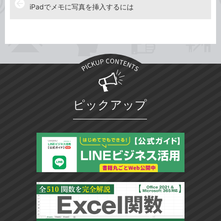
arrow_back
iPadでメモに写真を挿入するには
ピックアップ