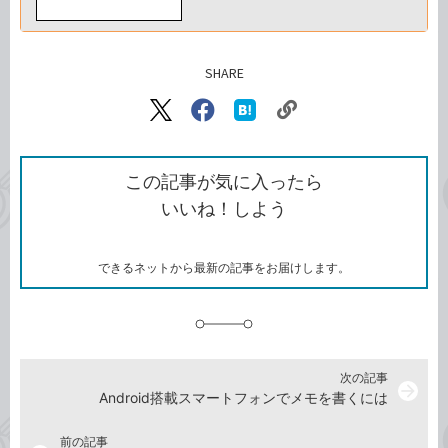
SHARE
記事をシェアする
リ
X（旧
Facebook
は
ン
Twitter）
で
て
ク
で
シ
な
を
シ
ェ
ブ
この記事が気に入ったら
コ
ェ
ア
ッ
いいね！しよう
ピ
ア
ク
ー
マ
ー
ク
できるネットから最新の記事をお届けします。
に
追
加
次の記事
arrow_forward
Android搭載スマートフォンでメモを書くには
前の記事