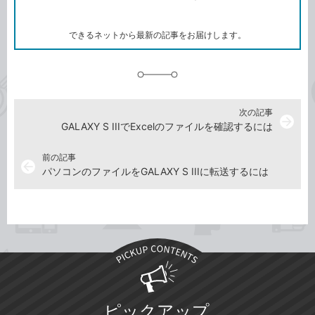
ー
マ
ー
ク
できるネットから最新の記事をお届けします。
に
追
加
次の記事
arrow_forward
GALAXY S IIIでExcelのファイルを確認するには
前の記事
arrow_back
パソコンのファイルをGALAXY S IIIに転送するには
ピックアップ