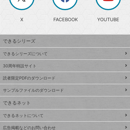
か
る
じ
る
search
ら
急
X
FACEBOOK
YOUTUBE
探
上
検
昇
索
す
ワ
できるシリーズ
ー
ド
できるシリーズについて
Google
ト
スプレ
ッ
30周年特設サイト
ッドシ
プ
読者限定PDFのダウンロード
ート
ペ
iPhone
ー
サンプルファイルのダウンロード
VLOOKUP
ジ
できるネット
連載
できるネットについて
Excel Q&A
close
閉じ
トイアンナ流仕
広告掲載などのお問い合わせ