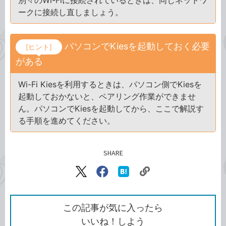
別々のWi-Fiに接続されているときは、同じネットワ
ークに接続し直しましょう。
パソコンでKiesを起動しておく必要
[ヒント]
がある
Wi-Fi Kiesを利用するときは、パソコン側でKiesを
起動しておかないと、ペアリング作業ができませ
ん。パソコンでKiesを起動してから、ここで解説す
る手順を進めてください。
SHARE
記事をシェアする
リ
X（旧
Facebook
は
ン
Twitter）
で
て
ク
で
シ
な
を
シ
ェ
ブ
この記事が気に入ったら
コ
ェ
ア
ッ
いいね！しよう
ピ
ア
ク