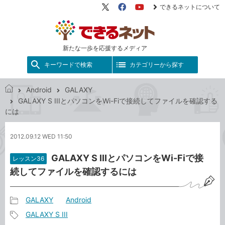
できるネットについて
X（旧
Facebook
YouTube
Twitter）
新たな一歩を応援するメディア
キーワードで検索
カテゴリーから探す
Android
GALAXY
で
GALAXY S IIIとパソコンをWi-Fiで接続してファイルを確認する
き
には
る
ネ
2012.09.12 WED 11:50
ッ
ト
GALAXY S IIIとパソコンをWi-Fiで接
レッスン36
続してファイルを確認するには
GALAXY
Android
記
GALAXY S III
事
記