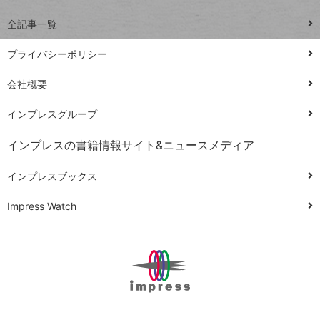
る
事術
全記事一覧
PowerAutomate
ではじめる業務
プライバシーポリシー
の完全自動化
会社概要
AI議事録作成術
Windows 11
インプレスグループ
Q&A
インプレスの書籍情報サイト&ニュースメディア
Teams踏み込み
活用術
インプレスブックス
Excel講師の仕事
Impress Watch
術
エクセル時短
パワポ時短
Windows Tips
神保町ペロリ旅