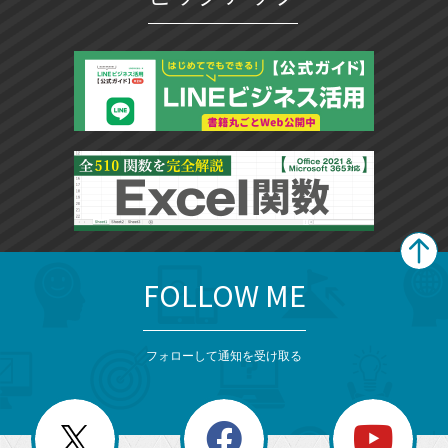
FOLLOW ME
search
format_list_bulleted
検
カ
検
カ
索
テ
メ
ゴ
索
テ
ニ
リ
フォローして通知を受け取る
ゴ
ュ
ー
ー
一
リ
を
覧
閉
を
ー
じ
閉