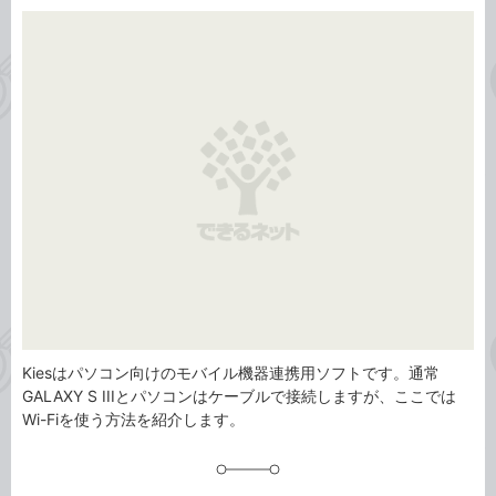
カ
事
テ
タ
ゴ
グ
リ
Kiesはパソコン向けのモバイル機器連携用ソフトです。通常
GALAXY S IIIとパソコンはケーブルで接続しますが、ここでは
Wi-Fiを使う方法を紹介します。