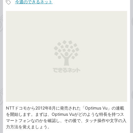
今週のできるネット
事
記
カ
事
テ
タ
ゴ
グ
リ
NTTドコモから2012年8月に発売された「Optimus Vu」の連載
を開始します。まずは、Optimus Vuがどのような特長を持つス
マートフォンなのかを確認し、その後で、タッチ操作や文字の入
力方法を覚えましょう。