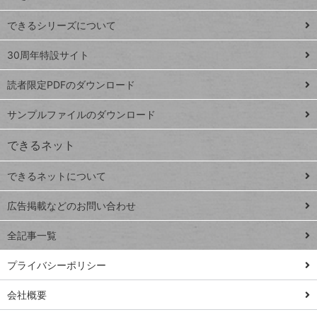
ド
できるシリーズについて
Google
ト
スプレ
ッ
30周年特設サイト
ッドシ
プ
読者限定PDFのダウンロード
ート
ペ
iPhone
ー
サンプルファイルのダウンロード
VLOOKUP
ジ
できるネット
連載
できるネットについて
Excel Q&A
close
閉じ
トイアンナ流仕
広告掲載などのお問い合わせ
る
事術
全記事一覧
PowerAutomate
ではじめる業務
プライバシーポリシー
の完全自動化
会社概要
AI議事録作成術