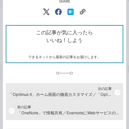
SHARE
記事をシェアする
リ
X（旧
Facebook
は
ン
Twitter）
で
て
ク
で
シ
な
を
シ
ェ
ブ
この記事が気に入ったら
コ
ェ
ア
ッ
いいね！しよう
ピ
ア
ク
ー
マ
ー
ク
できるネットから最新の記事をお届けします。
に
追
加
次の記事
arrow_forward
「Optimus it」ホーム画面の徹底カスタマイズ／「Optimus Vu」の大画面で楽しむインターネット
前の記事
arrow_back
「OneNote」で情報共有／EvernoteにWebサービスの情報を取り込む