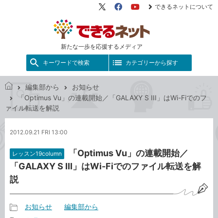
できるネットについて
X（旧
Facebook
YouTube
Twitter）
新たな一歩を応援するメディア
キーワードで検索
カテゴリーから探す
編集部から
お知らせ
で
「Optimus Vu」の連載開始／「GALAXY S III」はWi-Fiでのフ
き
ァイル転送を解説
る
ネ
2012.09.21 FRI 13:00
ッ
ト
「Optimus Vu」の連載開始／
レッスン19column
「GALAXY S III」はWi-Fiでのファイル転送を解
説
お知らせ
編集部から
記