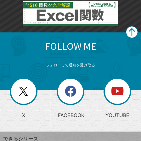
FOLLOW ME
search
format_list_bulleted
検
カ
検
カ
索
テ
メ
ゴ
索
テ
ニ
リ
フォローして通知を受け取る
ゴ
ュ
ー
ー
一
リ
を
覧
閉
を
ー
じ
閉
か
る
じ
る
search
ら
急
X
FACEBOOK
YOUTUBE
探
上
検
昇
索
す
ワ
できるシリーズ
ー