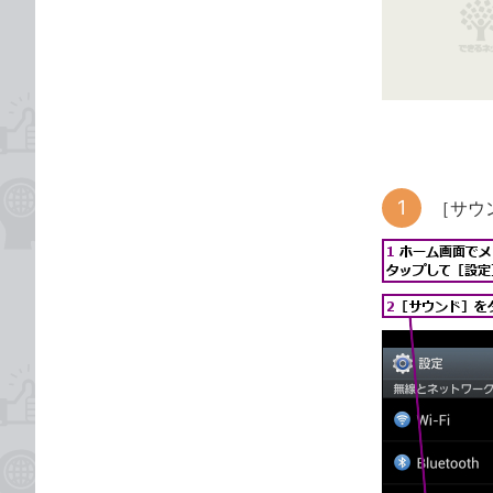
な
テ
ブ
ゴ
ッ
リ
ク
マ
ー
ク
に
［サウ
追
加