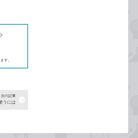
ら
します。
次の記事
arrow_forward
器を使うには