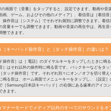
2の画面で［音量］をタップすると、設定できます。動画や音
動画、ゲーム、およびその他のメディア］、着信音は［着信音
、操作音は［システム］でそれぞれ個別に調整できます。着信
の音量キーでも調整できます。動画や音楽の再生中は、再生音
調整できます。
［キーパッド操作音］と［タッチ操作音］の違いは？
ド操作音］は［ 電話］のダイヤルキーをタップしたときに鳴
音］はそれ以外の操作時に鳴る音です。バックキーなどをタッ
［タッチ操作音］です。それぞれ別々にオン／オフを切り替え
に鳴る音は、ホーム画面でメニューキーをタップし、［設定］
で［Samsung日本語キーパッド］の右側にある歯車のアイコ
できます。
マナーモードでメディア以外のすべてのサウンドをオ