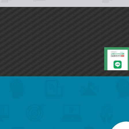
search
format_list_bulleted
検
カ
検
カ
索
テ
メ
ゴ
索
テ
ニ
リ
ュ
ー
ゴ
ー
一
を
覧
リ