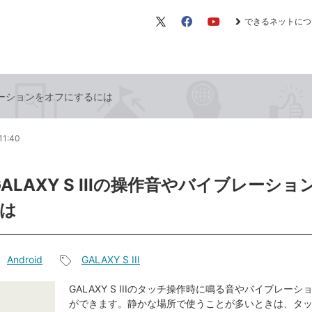
できるネットにつ
X（旧
Facebook
YouTube
Twitter）
イブレーションをオフにするには
11:40
GALAXY S IIIの操作音やバイブレーシ
は
Android
GALAXY S III
記
事
GALAXY S IIIのタッチ操作時に鳴る音やバイブレー
ができます。静かな場所で使うことが多いときは、タ
タ