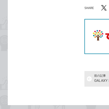
SHARE
記事をシ
T
前の記事
arrow_back