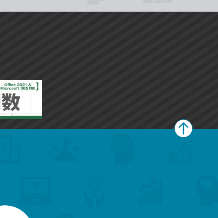
ペ
ー
ジ
上
部
へ