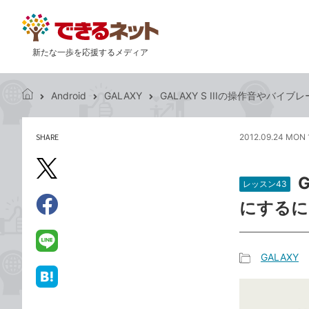
新たな一歩を応援するメディア
Android
GALAXY
GALAXY S IIIの操作音やバ
で
き
る
SHARE
2012.09.24 MON 
記
ネ
事
ッ
を
X（旧
ト
シ
レッスン43
Twitter）
ェ
にするに
で
ア
Facebook
す
シ
で
る
ェ
シ
LINE
GALAXY
ア
ェ
で
記
ア
送
は
事
る
て
カ