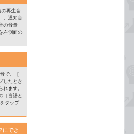
楽の再生音
］、通知音
音の音量
を左側面の
る音で、［
プしたとき
られます。
の［言語と
ンをタップ
フにでき