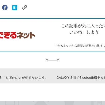
リ
X（旧
Facebook
は
ェアする
ン
witter）
で
て
ク
で
シ
な
を
シ
ェ
ブ
この記事が気に入った
コ
ェ
ア
ッ
ピ
ア
ク
いいね！しよう
ー
マ
ー
ク
できるネットから最新の記事をお届け
に
追
加
GALAXY S IIIをほかの人が使えないようにパスワードでロックするには
GALAXY S IIIでBluetooth機