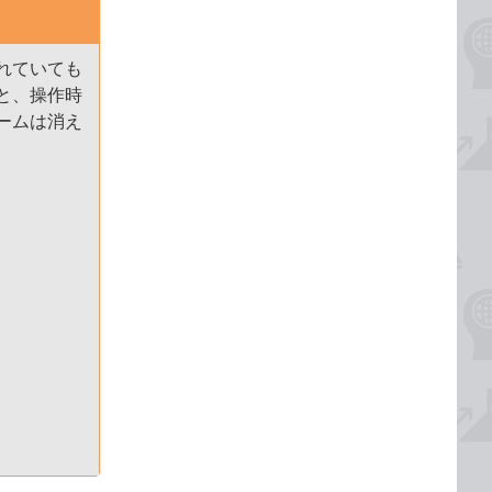
れていても
と、操作時
ームは消え