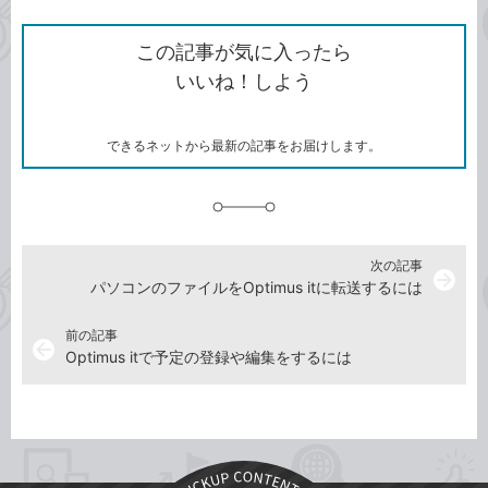
ン
Twitter）
で
て
ク
で
シ
な
を
シ
ェ
ブ
この記事が気に入ったら
コ
ェ
ア
ッ
いいね！しよう
ピ
ア
ク
ー
マ
ー
ク
できるネットから最新の記事をお届けします。
に
追
加
次の記事
arrow_forward
パソコンのファイルをOptimus itに転送するには
前の記事
arrow_back
Optimus itで予定の登録や編集をするには