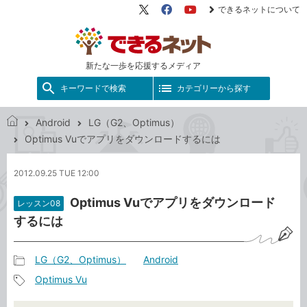
できるネットについて
X（旧
Facebook
YouTube
Twitter）
新たな一歩を応援するメディア
キーワードで検索
カテゴリーから探す
Android
LG（G2、Optimus）
で
Optimus Vuでアプリをダウンロードするには
き
る
2012.09.25 TUE 12:00
ネ
ッ
Optimus Vuでアプリをダウンロード
レッスン08
ト
するには
LG（G2、Optimus）
Android
記
Optimus Vu
事
記
カ