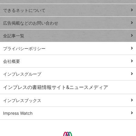
連載
できるネットについて
Excel Q&A
close
閉じ
トイアンナ流仕
広告掲載などのお問い合わせ
る
事術
全記事一覧
PowerAutomate
ではじめる業務
プライバシーポリシー
の完全自動化
会社概要
AI議事録作成術
Windows 11
インプレスグループ
Q&A
インプレスの書籍情報サイト&ニュースメディア
Teams踏み込み
活用術
インプレスブックス
Excel講師の仕事
Impress Watch
術
エクセル時短
パワポ時短