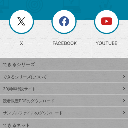
ゴ
ュ
ー
ー
一
リ
を
覧
閉
を
ー
じ
閉
か
る
じ
る
search
ら
急
X
FACEBOOK
YOUTUBE
探
上
検
昇
索
す
ワ
できるシリーズ
ー
ド
できるシリーズについて
Google
ト
スプレ
ッ
30周年特設サイト
ッドシ
プ
読者限定PDFのダウンロード
ート
ペ
iPhone
ー
サンプルファイルのダウンロード
VLOOKUP
ジ
できるネット