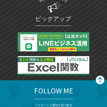
ピックアップ
FOLLOW ME
search
format_list_bulleted
検
カ
検
カ
索
テ
メ
ゴ
索
テ
ニ
リ
フォローして通知を受け取る