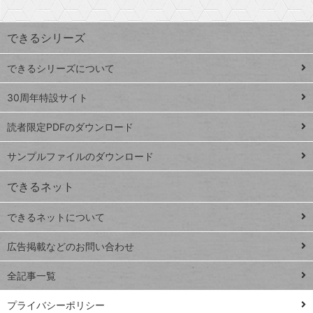
検
昇
索
す
ワ
できるシリーズ
ー
ド
できるシリーズについて
Google
ト
スプレ
ッ
30周年特設サイト
ッドシ
プ
読者限定PDFのダウンロード
ート
ペ
iPhone
ー
サンプルファイルのダウンロード
VLOOKUP
ジ
できるネット
連載
できるネットについて
Excel Q&A
close
閉じ
トイアンナ流仕
広告掲載などのお問い合わせ
る
事術
全記事一覧
PowerAutomate
ではじめる業務
プライバシーポリシー