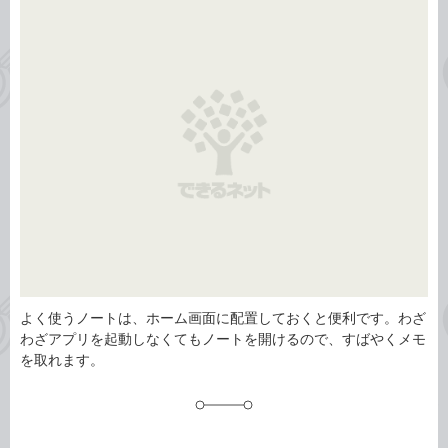
事
テ
タ
ゴ
グ
リ
よく使うノートは、ホーム画面に配置しておくと便利です。わざ
わざアプリを起動しなくてもノートを開けるので、すばやくメモ
を取れます。