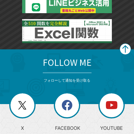
FOLLOW ME
search
format_list_bulleted
検
カ
検
カ
索
テ
メ
ゴ
索
テ
ニ
リ
フォローして通知を受け取る
ゴ
ュ
ー
ー
一
リ
を
覧
閉
を
ー
じ
閉
か
る
じ
る
search
ら
急
X
FACEBOOK
YOUTUBE
探
上