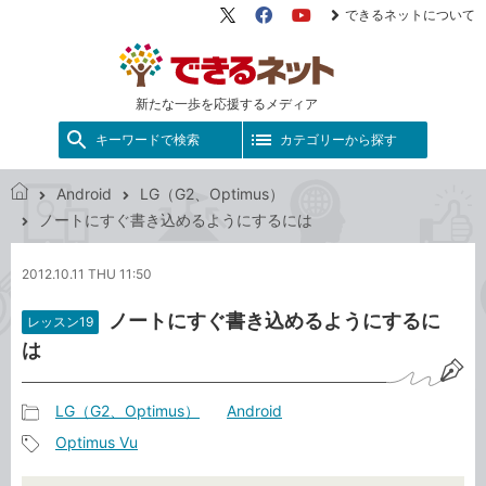
できるネットについて
X（旧
Facebook
YouTube
Twitter）
新たな一歩を応援するメディア
キーワードで検索
カテゴリーから探す
Android
LG（G2、Optimus）
で
ノートにすぐ書き込めるようにするには
き
る
2012.10.11 THU 11:50
ネ
ッ
ノートにすぐ書き込めるようにするに
レッスン19
ト
は
LG（G2、Optimus）
Android
記
Optimus Vu
事
記
カ