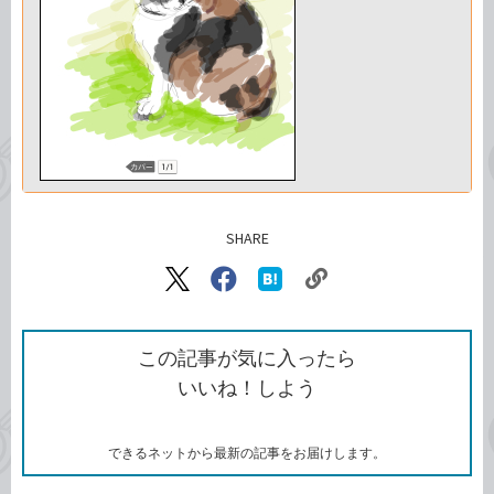
SHARE
記事をシェアする
リ
X（旧
Facebook
は
ン
Twitter）
で
て
ク
で
シ
な
を
シ
ェ
ブ
この記事が気に入ったら
コ
ェ
ア
ッ
いいね！しよう
ピ
ア
ク
ー
マ
ー
ク
できるネットから最新の記事をお届けします。
に
追