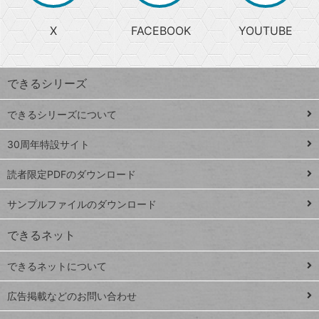
る
search
ら
急
X
FACEBOOK
YOUTUBE
探
上
検
昇
索
す
ワ
できるシリーズ
ー
ド
できるシリーズについて
Google
ト
スプレ
ッ
30周年特設サイト
ッドシ
プ
読者限定PDFのダウンロード
ート
ペ
iPhone
ー
サンプルファイルのダウンロード
VLOOKUP
ジ
できるネット
連載
できるネットについて
Excel Q&A
close
閉じ
トイアンナ流仕
広告掲載などのお問い合わせ
る
事術