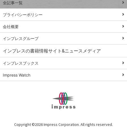
全記事一覧
PowerAutomate
ではじめる業務
プライバシーポリシー
の完全自動化
会社概要
AI議事録作成術
Windows 11
インプレスグループ
Q&A
インプレスの書籍情報サイト&ニュースメディア
Teams踏み込み
活用術
インプレスブックス
Excel講師の仕事
Impress Watch
術
エクセル時短
パワポ時短
Windows Tips
神保町ペロリ旅
俺のメルカリ
Copyright ©
2026 Impress Corporation. All rights reserved.