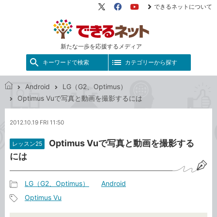
できるネットについて
X（旧
Facebook
YouTube
Twitter）
新たな一歩を応援するメディア
キーワードで検索
カテゴリーから探す
Android
LG（G2、Optimus）
で
Optimus Vuで写真と動画を撮影するには
き
る
2012.10.19 FRI 11:50
ネ
ッ
Optimus Vuで写真と動画を撮影する
レッスン25
ト
には
LG（G2、Optimus）
Android
記
Optimus Vu
事
記
カ