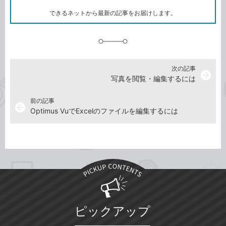
ー
ク
できるネットから最新の記事をお届けします。
に
追
加
次の記事
arrow_forward
写真を閲覧・編集するには
前の記事
arrow_back
Optimus VuでExcelのファイルを編集するには
ピックアップ