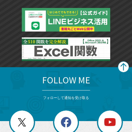
FOLLOW ME
search
format_list_bulleted
検
カ
検
カ
索
テ
メ
ゴ
索
テ
ニ
リ
フォローして通知を受け取る
ゴ
ュ
ー
ー
一
リ
を
覧
閉
を
ー
じ
閉
か
る
じ