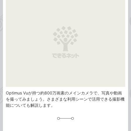
事
テ
タ
ゴ
グ
リ
Optimus Vuが持つ約800万画素のメインカメラで、写真や動画
を撮ってみましょう。さまざまな利用シーンで活用できる撮影機
能についても解説します。