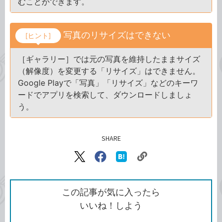
むことができます。
写真のリサイズはできない
[ヒント]
［ギャラリー］では元の写真を維持したままサイズ
（解像度）を変更する「リサイズ」はできません。
Google Playで「写真」「リサイズ」などのキーワ
ードでアプリを検索して、ダウンロードしましょ
う。
SHARE
記事をシェアする
リ
X（旧
Facebook
は
ン
Twitter）
で
て
ク
で
シ
な
を
シ
ェ
ブ
この記事が気に入ったら
コ
ェ
ア
ッ
いいね！しよう
ピ
ア
ク
ー
マ