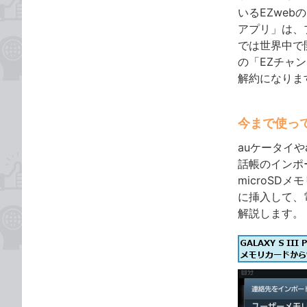
いるEZwe
アプリ」は、プ
では世界中で
の「EZチャ
解約になりま
今まで使っ
auケータイやa
話帳のインポ
microSDメ
に挿入して、
解説します。