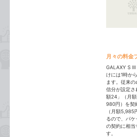
な
テ
ブ
ゴ
ッ
リ
ク
マ
ー
ク
に
月々の料金
追
GALAXY S
加
けには1時か
ます。従来の
信分が設定さ
額24」（月額
980円）を
（月額5,9
るので、パケ
の契約に相当する
す。