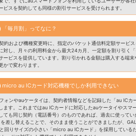
象で、すでにauスマートフォンを利用しているユーザーが各社
ービスを契約しても同様の割引サービスを受けられます。
「毎月割」ってなに？
規契約および機種変更時に、指定のパケット通信料定額サービス
に対し、月々の利用料金から最大24カ月、一定額を割り引く
サービスを提供しています。割り引かれる金額は購入する端末
更かで変わります。
micro au ICカード対応機種でしか利用できない
トフォンやauケータイは、契約者情報などを記録した「au ICカ
します。これまではau ICカードに対応したauケータイやスマ
しても同じ契約（電話番号）のものであれば、過去に使ってい
ードを差し替えることで、そのまま使うことができましたが、GALAXY
はひと回りサイズの小さい「micro au ICカード」を採用している