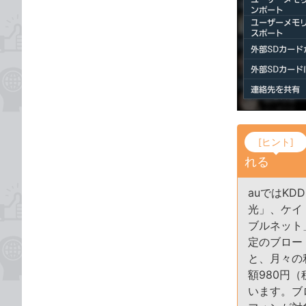
[ヒント]
れる
auではK
光」、ケイ
ブルネット
定のブロー
と、月々の
額980円
います。ブ