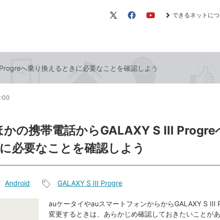
できるネットにつ
X（旧
Facebook
YouTube
Twitter）
II Progreへ乗り換えるときに必要なことを確認しよう
2:00
ほかの携帯電話からGALAXY S III Prog
に必要なことを確認しよう
Android
GALAXY S III Progre
記
事
auケータイやauスマートフォンからからGALAXY S III P
変更するときは、あらかじめ確認しておきたいことが
タ