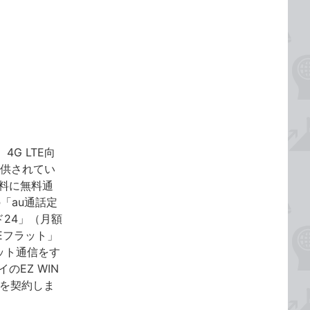
4G LTE向
提供されてい
用料に無料通
「au通話定
ド24」（月額
Eフラット」
ット通信をす
EZ WIN
T」を契約しま