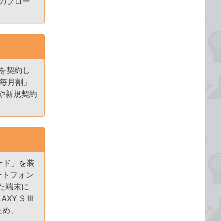
のブロー
を契約し
「毎月割」
や新規契約
ード」を装
ートフォン
た端末に
 S III
ため、