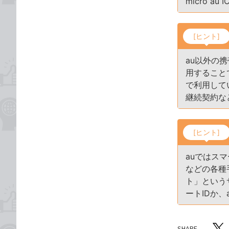
micro 
[ヒント]
au以外の
用すること
で利用して
継続契約な
[ヒント]
auではス
などの各種
ト」という
ートIDか、
SHARE