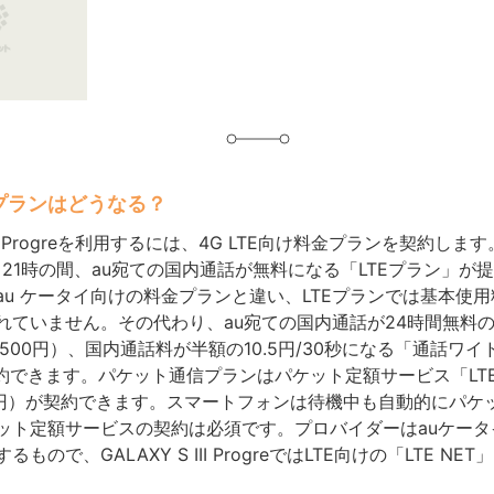
グ
プランはどうなる？
 III Progreを利用するには、4G LTE向け料金プランを契約します。
ら21時の間、au宛ての国内通話が無料になる「LTEプラン」が
au ケータイ向けの料金プランと違い、LTEプランでは基本使
れていません。その代わり、au宛ての国内通話が24時間無料の
500円）、国内通話料が半額の10.5円/30秒になる「通話ワイ
契約できます。パケット通信プランはパケット定額サービス「LT
85円）が契約できます。スマートフォンは待機中も自動的にパケ
ット定額サービスの契約は必須です。プロバイダーはauケータイの
もので、GALAXY S III ProgreではLTE向けの「LTE NE