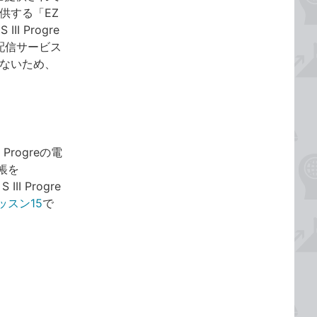
供する「EZ
 Progre
配信サービス
いないため、
Progreの電
帳を
I Progre
ッスン15
で