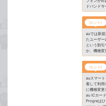
フォンが対
ドバンドサ
[ヒント]
auでは新
たユーザー
という割引
か、機種変
[ヒント]
auスマー
着して利用
に機種変更
au ICカ
Progre