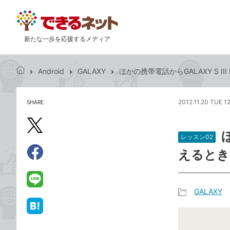
新たな一歩を応援するメディア
Android
GALAXY
ほかの携帯電話からGALAXY S I
で
き
る
SHARE
2012.11.20 TUE 1
記
ネ
事
ッ
を
X（旧
ト
シ
レッスン02
Twitter）
ェ
えるとき
で
ア
Facebook
す
シ
で
る
ェ
シ
LINE
GALAXY
ア
ェ
で
記
ア
送
は
事
る
て
カ