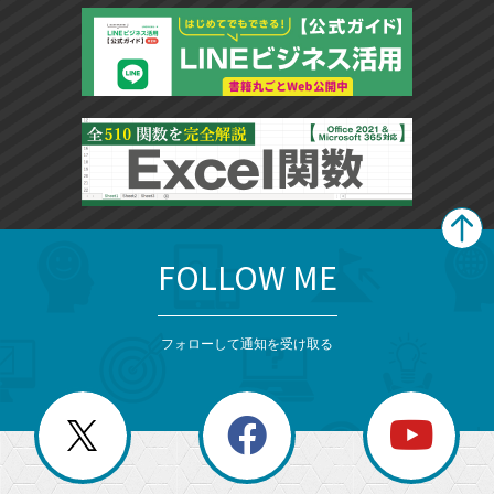
FOLLOW ME
search
format_list_bulleted
検
カ
検
カ
索
テ
メ
ゴ
索
テ
ニ
リ
フォローして通知を受け取る
ゴ
ュ
ー
ー
一
リ
を
覧
閉
を
ー
じ
閉
か
る
じ
る