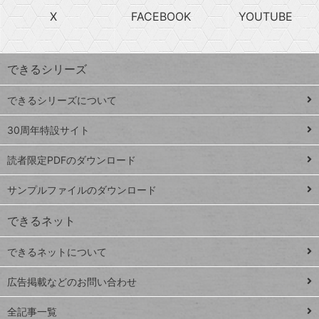
search
ら
急
X
FACEBOOK
YOUTUBE
探
上
検
昇
索
す
ワ
できるシリーズ
ー
ド
できるシリーズについて
Google
ト
スプレ
ッ
30周年特設サイト
ッドシ
プ
読者限定PDFのダウンロード
ート
ペ
iPhone
ー
サンプルファイルのダウンロード
VLOOKUP
ジ
できるネット
連載
できるネットについて
Excel Q&A
close
閉じ
トイアンナ流仕
広告掲載などのお問い合わせ
る
事術
全記事一覧