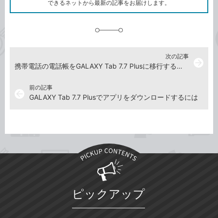
ク
できるネットから最新の記事をお届けします。
に
追
加
次の記事
arrow_forward
携帯電話の電話帳をGALAXY Tab 7.7 Plusに移行するには
前の記事
arrow_back
GALAXY Tab 7.7 Plusでアプリをダウンロードするには
ピックアップ