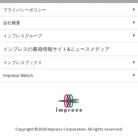
PowerAutomate
ではじめる業務
プライバシーポリシー
の完全自動化
会社概要
AI議事録作成術
Windows 11
インプレスグループ
Q&A
インプレスの書籍情報サイト&ニュースメディア
Teams踏み込み
活用術
インプレスブックス
Excel講師の仕事
Impress Watch
術
エクセル時短
パワポ時短
Windows Tips
神保町ペロリ旅
俺のメルカリ
Copyright ©
2026 Impress Corporation. All rights reserved.