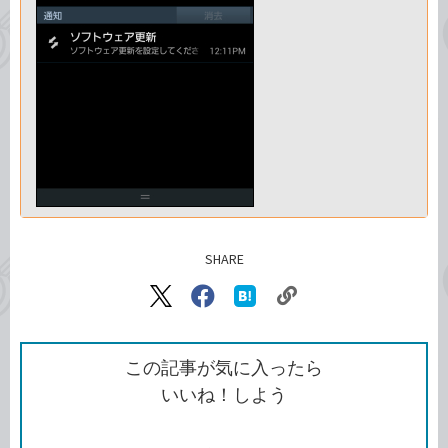
SHARE
記事をシェアする
リ
X（旧
Facebook
は
ン
Twitter）
で
て
ク
で
シ
な
を
シ
ェ
ブ
この記事が気に入ったら
コ
ェ
ア
ッ
いいね！しよう
ピ
ア
ク
ー
マ
ー