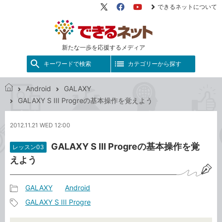
できるネットについて
X（旧
Facebook
YouTube
Twitter）
新たな一歩を応援するメディア
キーワードで検索
カテゴリーから探す
Android
GALAXY
で
GALAXY S III Progreの基本操作を覚えよう
き
る
2012.11.21 WED 12:00
ネ
ッ
GALAXY S III Progreの基本操作を覚
レッスン03
ト
えよう
GALAXY
Android
記
GALAXY S III Progre
事
記
カ