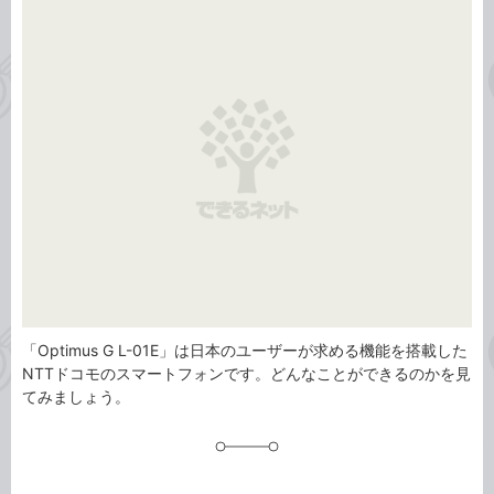
事
テ
タ
ゴ
グ
リ
「Optimus G L-01E」は日本のユーザーが求める機能を搭載した
NTTドコモのスマートフォンです。どんなことができるのかを見
てみましょう。