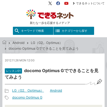
できるネットについて
X（旧
Facebook
YouTube
Twitter）
新たな一歩を応援するメディア
キーワードで検索
カテゴリーから探す
Android
LG（G2、Optimus）
で
docomo Optimus Gでできることを見てみよう
き
る
2012.11.26 MON 12:00
ネ
ッ
docomo Optimus Gでできることを見
レッスン01
ト
てみよう
LG（G2、Optimus）
Android
記
docomo Optimus G
事
記
カ