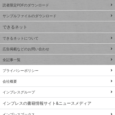
プ
読者限定PDFのダウンロード
ート
ペ
iPhone
ー
サンプルファイルのダウンロード
VLOOKUP
ジ
できるネット
連載
できるネットについて
Excel Q&A
close
閉じ
トイアンナ流仕
広告掲載などのお問い合わせ
る
事術
全記事一覧
PowerAutomate
ではじめる業務
プライバシーポリシー
の完全自動化
会社概要
AI議事録作成術
Windows 11
インプレスグループ
Q&A
インプレスの書籍情報サイト&ニュースメディア
Teams踏み込み
活用術
インプレスブックス