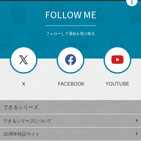
FOLLOW ME
search
format_list_bulleted
検
カ
検
カ
索
テ
メ
ゴ
索
テ
ニ
リ
フォローして通知を受け取る
ゴ
ュ
ー
ー
一
リ
を
覧
閉
を
ー
じ
閉
か
る
じ
る
search
ら
急
X
FACEBOOK
YOUTUBE
探
上
検
昇
索
す
ワ
できるシリーズ
ー
ド
できるシリーズについて
Google
ト
スプレ
ッ
30周年特設サイト
ッドシ