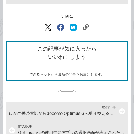
SHARE
記事をシェアする
リ
X（旧
Facebook
は
ン
Twitter）
で
て
ク
で
シ
な
を
シ
ェ
ブ
この記事が気に入ったら
コ
ェ
ア
ッ
いいね！しよう
ピ
ア
ク
ー
マ
ー
ク
できるネットから最新の記事をお届けします。
に
追
加
次の記事
arrow_forward
ほかの携帯電話からdocomo Optimus Gへ乗り換えるときに必要なことを確認しよう
前の記事
arrow_back
Optimus Vuの使用中にアプリの選択画面が表示されたときは