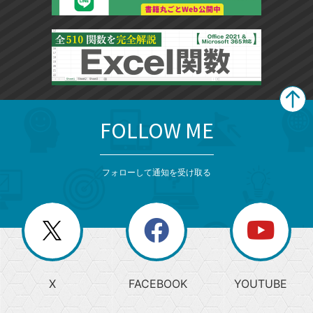
FOLLOW ME
search
format_list_bulleted
検
カ
検
カ
索
テ
メ
ゴ
索
テ
ニ
リ
フォローして通知を受け取る
ゴ
ュ
ー
ー
一
リ
を
覧
閉
を
ー
じ
閉
か
る
じ
る
search
ら
急
X
FACEBOOK
YOUTUBE
探
上
検
昇
索
す