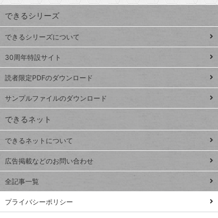
ワ
できるシリーズ
ー
ド
できるシリーズについて
Google
ト
スプレ
ッ
30周年特設サイト
ッドシ
プ
読者限定PDFのダウンロード
ート
ペ
iPhone
ー
サンプルファイルのダウンロード
VLOOKUP
ジ
できるネット
連載
できるネットについて
Excel Q&A
close
閉じ
トイアンナ流仕
広告掲載などのお問い合わせ
る
事術
全記事一覧
PowerAutomate
ではじめる業務
プライバシーポリシー
の完全自動化