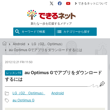
できるネットについて
X（旧
Facebook
YouTube
Twitter）
新たな一歩を応援するメディア
キーワードで検索
カテゴリーから探す
Android
LG（G2、Optimus）
で
au Optimus Gでアプリをダウンロードするには
き
る
2012.12.21 FRI 11:50
ネ
ッ
au Optimus Gでアプリをダウンロード
レッスン15
ト
するには
LG（G2、Optimus）
Android
記
au Optimus G
事
記
カ