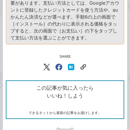
要があります。支払い方法としては、Googleアカウ
ントに登録したクレジットカードを使う方法や、au
かんたん決済などが選べます。手順6の上の画面で
［インストール］の代わりに表示される価格をタッ
プすると、次の画面で［お支払い］の下をタップし
て支払い方法を選ぶことができます。
SHARE
記事をシェアする
リ
X（旧
Facebook
は
ン
Twitter）
で
て
ク
で
シ
な
を
シ
ェ
ブ
この記事が気に入ったら
コ
ェ
ア
ッ
いいね！しよう
ピ
ア
ク
ー
マ
ー
ク
できるネットから最新の記事をお届けします。
に
追
加