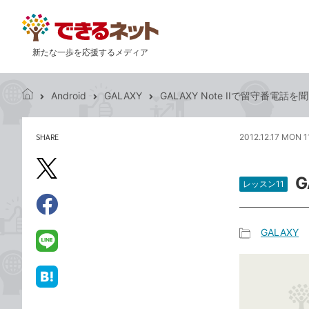
新たな一歩を応援するメディア
Android
GALAXY
GALAXY Note IIで留守番電話を
で
き
る
SHARE
2012.12.17 MON 1
記
ネ
事
ッ
を
X（旧
ト
G
シ
レッスン11
Twitter）
ェ
で
ア
Facebook
す
シ
で
GALAXY
る
ェ
記
シ
LINE
ア
事
ェ
で
カ
ア
送
は
テ
る
て