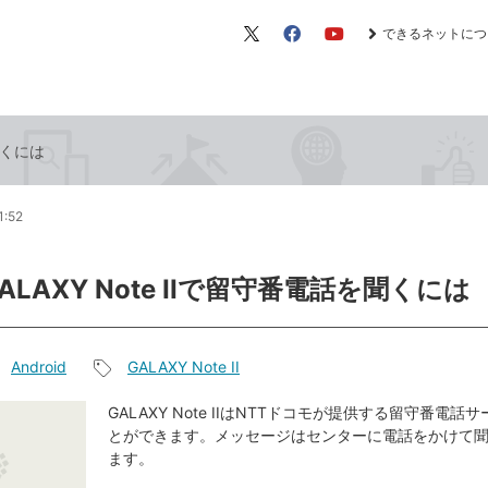
できるネットにつ
X（旧
Facebook
YouTube
Twitter）
聞くには
1:52
ALAXY Note IIで留守番電話を聞くには
Android
GALAXY Note II
記
事
GALAXY Note IIはNTTドコモが提供する留守番電
とができます。メッセージはセンターに電話をかけて
タ
ます。
グ