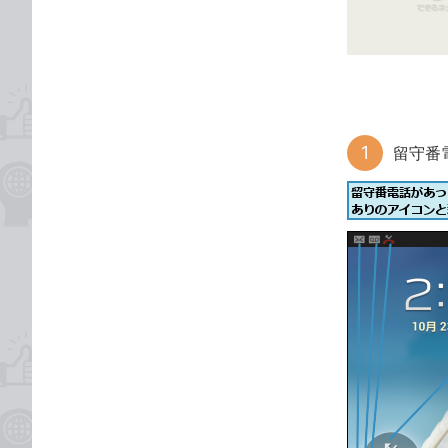
ゴ
な
リ
ブ
ッ
ク
マ
ー
留守番
ク
に
追
加